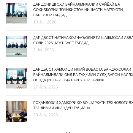
ДАР ДОНИШГОҲИ БАЙНАЛМИЛАЛИИ САЙЁҲӢ ВА
СОҲИБКОРИИ ТОҶИКИСТОН НИШАСТИ МАТБУОТӢ
БАРГУЗОР ГАРДИД
13 Jul, 2026
ДАР ДБССТ НАТИҶАҲОИ ФАЪОЛИЯТИ ШАШМОҲАИ АВВ
СОЛИ 2026 ҶАМЪБАСТ ГАРДИД
2 Jul, 2026
ДАР ДБССТ ҲАМОИШИ ИЛМӢ ВОБАСТА БА «ДАҲСОЛАИ
БАЙНАЛМИЛАЛӢ ОИД БА ТАҲКИМИ СУЛҲ БАРОИ НАСЛ
ОЯНДА (2027–2036)» БАРГУЗОР ГАРДИД
27 Jun, 2026
РОҲАНДОЗИИ ҲАМКОРИҲО БО ШИРКАТИ ТЕХНОЛОГИЯ
ТАЪЛИМИИ «ШАНДУН ТАҶИАН»
23 Jun, 2026