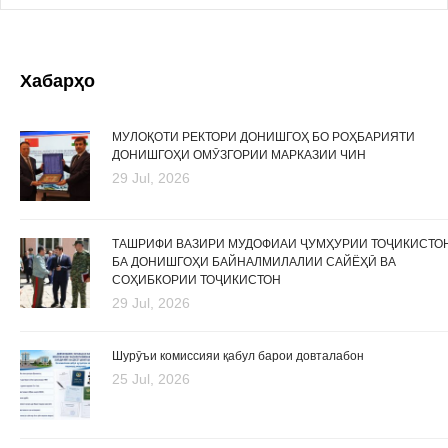
Хабарҳо
МУЛОҚОТИ РЕКТОРИ ДОНИШГОҲ БО РОҲБАРИЯТИ
ДОНИШГОҲИ ОМӮЗГОРИИ МАРКАЗИИ ЧИН
29 Jul, 2026
ТАШРИФИ ВАЗИРИ МУДОФИАИ ҶУМҲУРИИ ТОҶИКИСТО
БА ДОНИШГОҲИ БАЙНАЛМИЛАЛИИ САЙЁҲӢ ВА
СОҲИБКОРИИ ТОҶИКИСТОН
29 Jul, 2026
Шурӯъи комиссияи қабул барои довталабон
25 Jul, 2026