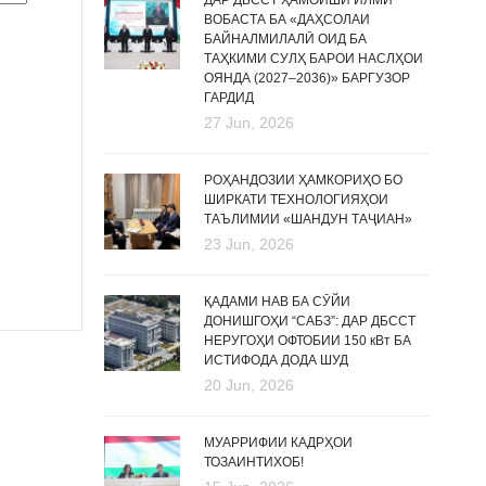
ДАР ДБССТ ҲАМОИШИ ИЛМӢ
ВОБАСТА БА «ДАҲСОЛАИ
БАЙНАЛМИЛАЛӢ ОИД БА
ТАҲКИМИ СУЛҲ БАРОИ НАСЛҲОИ
ОЯНДА (2027–2036)» БАРГУЗОР
ГАРДИД
27 Jun, 2026
РОҲАНДОЗИИ ҲАМКОРИҲО БО
ШИРКАТИ ТЕХНОЛОГИЯҲОИ
ТАЪЛИМИИ «ШАНДУН ТАҶИАН»
23 Jun, 2026
ҚАДАМИ НАВ БА СӮЙИ
ДОНИШГОҲИ “САБЗ”: ДАР ДБССТ
НЕРУГОҲИ ОФТОБИИ 150 кВт БА
ИСТИФОДА ДОДА ШУД
20 Jun, 2026
МУАРРИФИИ КАДРҲОИ
ТОЗАИНТИХОБ!