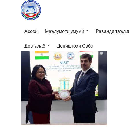
Асосӣ
Маълумоти умумӣ
Раванди таъли
Довталаб
Донишгоҳи Сабз