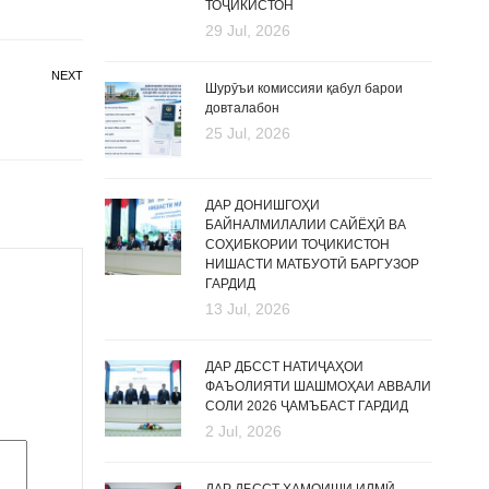
ТОҶИКИСТОН
29 Jul, 2026
NEXT
Шурӯъи комиссияи қабул барои
довталабон
25 Jul, 2026
ДАР ДОНИШГОҲИ
БАЙНАЛМИЛАЛИИ САЙЁҲӢ ВА
СОҲИБКОРИИ ТОҶИКИСТОН
НИШАСТИ МАТБУОТӢ БАРГУЗОР
ГАРДИД
13 Jul, 2026
ДАР ДБССТ НАТИҶАҲОИ
ФАЪОЛИЯТИ ШАШМОҲАИ АВВАЛИ
СОЛИ 2026 ҶАМЪБАСТ ГАРДИД
2 Jul, 2026