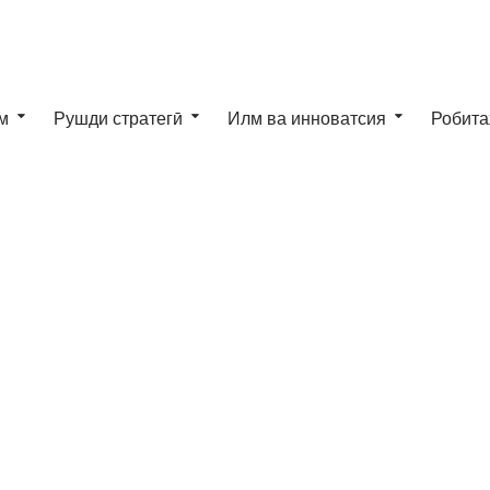
м
Рушди стратегӣ
Илм ва инноватсия
Робита