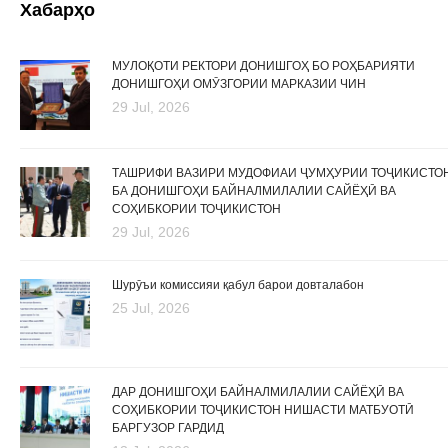
Хабарҳо
МУЛОҚОТИ РЕКТОРИ ДОНИШГОҲ БО РОҲБАРИЯТИ
ДОНИШГОҲИ ОМӮЗГОРИИ МАРКАЗИИ ЧИН
29 Jul, 2026
ТАШРИФИ ВАЗИРИ МУДОФИАИ ҶУМҲУРИИ ТОҶИКИСТО
БА ДОНИШГОҲИ БАЙНАЛМИЛАЛИИ САЙЁҲӢ ВА
СОҲИБКОРИИ ТОҶИКИСТОН
29 Jul, 2026
Шурӯъи комиссияи қабул барои довталабон
25 Jul, 2026
ДАР ДОНИШГОҲИ БАЙНАЛМИЛАЛИИ САЙЁҲӢ ВА
СОҲИБКОРИИ ТОҶИКИСТОН НИШАСТИ МАТБУОТӢ
БАРГУЗОР ГАРДИД