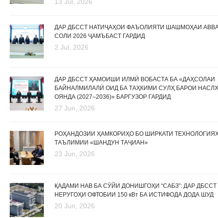
13 Jul, 2026
ДАР ДБССТ НАТИҶАҲОИ ФАЪОЛИЯТИ ШАШМОҲАИ АВВ
СОЛИ 2026 ҶАМЪБАСТ ГАРДИД
2 Jul, 2026
ДАР ДБССТ ҲАМОИШИ ИЛМӢ ВОБАСТА БА «ДАҲСОЛАИ
БАЙНАЛМИЛАЛӢ ОИД БА ТАҲКИМИ СУЛҲ БАРОИ НАСЛ
ОЯНДА (2027–2036)» БАРГУЗОР ГАРДИД
27 Jun, 2026
РОҲАНДОЗИИ ҲАМКОРИҲО БО ШИРКАТИ ТЕХНОЛОГИЯ
ТАЪЛИМИИ «ШАНДУН ТАҶИАН»
23 Jun, 2026
ҚАДАМИ НАВ БА СӮЙИ ДОНИШГОҲИ “САБЗ”: ДАР ДБССТ
НЕРУГОҲИ ОФТОБИИ 150 кВт БА ИСТИФОДА ДОДА ШУД
20 Jun, 2026