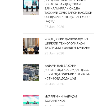
ДАР ДБССТ ҲАМОИШИ ИЛМӢ
ВОБАСТА БА «ДАҲСОЛАИ
БАЙНАЛМИЛАЛӢ ОИД БА
ТАҲКИМИ СУЛҲ БАРОИ НАСЛҲОИ
ОЯНДА (2027–2036)» БАРГУЗОР
ГАРДИД
27 Jun, 2026
РОҲАНДОЗИИ ҲАМКОРИҲО БО
ШИРКАТИ ТЕХНОЛОГИЯҲОИ
ТАЪЛИМИИ «ШАНДУН ТАҶИАН»
23 Jun, 2026
ҚАДАМИ НАВ БА СӮЙИ
ДОНИШГОҲИ “САБЗ”: ДАР ДБССТ
НЕРУГОҲИ ОФТОБИИ 150 кВт БА
ИСТИФОДА ДОДА ШУД
20 Jun, 2026
МУАРРИФИИ КАДРҲОИ
ТОЗАИНТИХОБ!