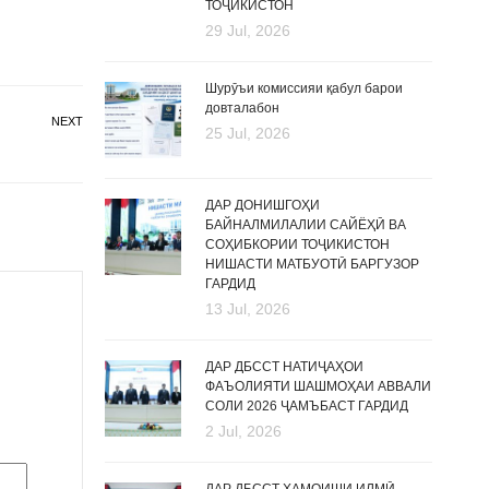
ТОҶИКИСТОН
29 Jul, 2026
Шурӯъи комиссияи қабул барои
довталабон
NEXT
25 Jul, 2026
ДАР ДОНИШГОҲИ
БАЙНАЛМИЛАЛИИ САЙЁҲӢ ВА
СОҲИБКОРИИ ТОҶИКИСТОН
НИШАСТИ МАТБУОТӢ БАРГУЗОР
ГАРДИД
13 Jul, 2026
ДАР ДБССТ НАТИҶАҲОИ
ФАЪОЛИЯТИ ШАШМОҲАИ АВВАЛИ
СОЛИ 2026 ҶАМЪБАСТ ГАРДИД
2 Jul, 2026