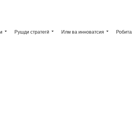
м
Рушди стратегӣ
Илм ва инноватсия
Робита