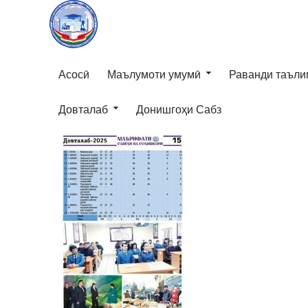
Асосӣ
Маълумоти умумӣ
Раванди таъли
Довталаб
Донишгоҳи Сабз