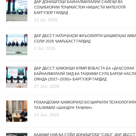
ДАР ДОНИШГОҲИ БАЙНАЛМИЛАЛИИ САЙЁҲӢ ВА
СОҲИБКОРИИ ТОҶИКИСТОН НИШАСТИ МАТБУОТӢ
БАРГУЗОР ГАРДИД
13 Jul, 2026
ДАР ДБССТ НАТИҶАҲОИ ФАЪОЛИЯТИ ШАШМОҲАИ АВВ
СОЛИ 2026 ҶАМЪБАСТ ГАРДИД
2 Jul, 2026
ДАР ДБССТ ҲАМОИШИ ИЛМӢ ВОБАСТА БА «ДАҲСОЛАИ
БАЙНАЛМИЛАЛӢ ОИД БА ТАҲКИМИ СУЛҲ БАРОИ НАСЛ
ОЯНДА (2027–2036)» БАРГУЗОР ГАРДИД
27 Jun, 2026
РОҲАНДОЗИИ ҲАМКОРИҲО БО ШИРКАТИ ТЕХНОЛОГИЯ
ТАЪЛИМИИ «ШАНДУН ТАҶИАН»
23 Jun, 2026
ҚАДАМИ НАВ БА СӮЙИ ДОНИШГОҲИ “САБЗ”: ДАР ДБССТ