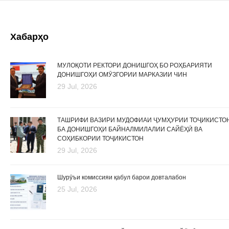
Хабарҳо
МУЛОҚОТИ РЕКТОРИ ДОНИШГОҲ БО РОҲБАРИЯТИ
ДОНИШГОҲИ ОМӮЗГОРИИ МАРКАЗИИ ЧИН
29 Jul, 2026
ТАШРИФИ ВАЗИРИ МУДОФИАИ ҶУМҲУРИИ ТОҶИКИСТО
БА ДОНИШГОҲИ БАЙНАЛМИЛАЛИИ САЙЁҲӢ ВА
СОҲИБКОРИИ ТОҶИКИСТОН
29 Jul, 2026
Шурӯъи комиссияи қабул барои довталабон
25 Jul, 2026