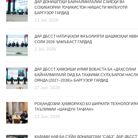
ДАР ДОНИШГОҲИ БАЙНАЛМИЛАЛИИ САЙЁҲӢ ВА
СОҲИБКОРИИ ТОҶИКИСТОН НИШАСТИ МАТБУОТӢ
БАРГУЗОР ГАРДИД
13 Jul, 2026
ДАР ДБССТ НАТИҶАҲОИ ФАЪОЛИЯТИ ШАШМОҲАИ АВВ
СОЛИ 2026 ҶАМЪБАСТ ГАРДИД
2 Jul, 2026
ДАР ДБССТ ҲАМОИШИ ИЛМӢ ВОБАСТА БА «ДАҲСОЛАИ
БАЙНАЛМИЛАЛӢ ОИД БА ТАҲКИМИ СУЛҲ БАРОИ НАСЛ
ОЯНДА (2027–2036)» БАРГУЗОР ГАРДИД
27 Jun, 2026
РОҲАНДОЗИИ ҲАМКОРИҲО БО ШИРКАТИ ТЕХНОЛОГИЯ
ТАЪЛИМИИ «ШАНДУН ТАҶИАН»
23 Jun, 2026
ҚАДАМИ НАВ БА СӮЙИ ДОНИШГОҲИ “САБЗ”: ДАР ДБССТ