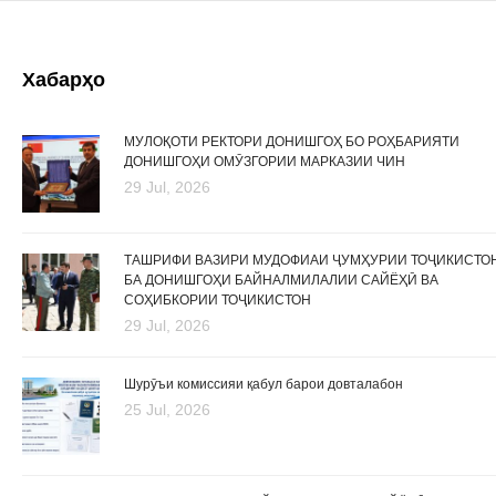
Хабарҳо
МУЛОҚОТИ РЕКТОРИ ДОНИШГОҲ БО РОҲБАРИЯТИ
ДОНИШГОҲИ ОМӮЗГОРИИ МАРКАЗИИ ЧИН
29 Jul, 2026
ТАШРИФИ ВАЗИРИ МУДОФИАИ ҶУМҲУРИИ ТОҶИКИСТО
БА ДОНИШГОҲИ БАЙНАЛМИЛАЛИИ САЙЁҲӢ ВА
СОҲИБКОРИИ ТОҶИКИСТОН
29 Jul, 2026
Шурӯъи комиссияи қабул барои довталабон
25 Jul, 2026