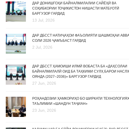
ДАР ДОНИШГОҲИ БАЙНАЛМИЛАЛИИ САЙЁҲӢ ВА
СОҲИБКОРИИ ТОҶИКИСТОН НИШАСТИ МАТБУОТӢ
БАРГУЗОР ГАРДИД
13 Jul, 2026
ДАР ДБССТ НАТИҶАҲОИ ФАЪОЛИЯТИ ШАШМОҲАИ АВВ
СОЛИ 2026 ҶАМЪБАСТ ГАРДИД
2 Jul, 2026
ДАР ДБССТ ҲАМОИШИ ИЛМӢ ВОБАСТА БА «ДАҲСОЛАИ
БАЙНАЛМИЛАЛӢ ОИД БА ТАҲКИМИ СУЛҲ БАРОИ НАСЛ
ОЯНДА (2027–2036)» БАРГУЗОР ГАРДИД
27 Jun, 2026
РОҲАНДОЗИИ ҲАМКОРИҲО БО ШИРКАТИ ТЕХНОЛОГИЯ
ТАЪЛИМИИ «ШАНДУН ТАҶИАН»
23 Jun, 2026