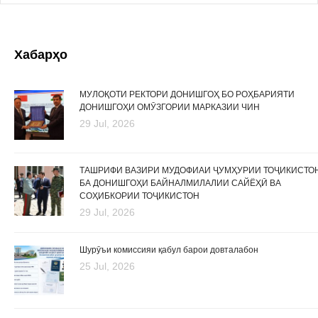
Хабарҳо
МУЛОҚОТИ РЕКТОРИ ДОНИШГОҲ БО РОҲБАРИЯТИ
ДОНИШГОҲИ ОМӮЗГОРИИ МАРКАЗИИ ЧИН
29 Jul, 2026
ТАШРИФИ ВАЗИРИ МУДОФИАИ ҶУМҲУРИИ ТОҶИКИСТО
БА ДОНИШГОҲИ БАЙНАЛМИЛАЛИИ САЙЁҲӢ ВА
СОҲИБКОРИИ ТОҶИКИСТОН
29 Jul, 2026
Шурӯъи комиссияи қабул барои довталабон
25 Jul, 2026