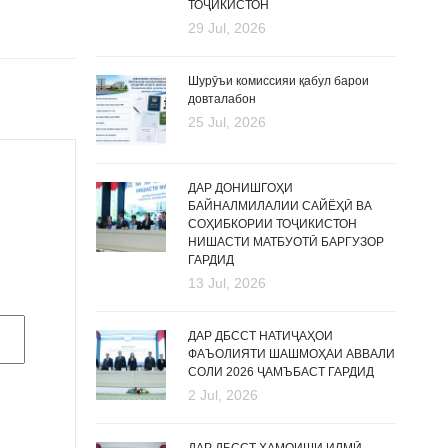
ТОҶИКИСТОН
29 Jul, 2026
Шурӯъи комиссияи қабул барои
довталабон
25 Jul, 2026
ДАР ДОНИШГОҲИ
БАЙНАЛМИЛАЛИИ САЙЁҲӢ ВА
СОҲИБКОРИИ ТОҶИКИСТОН
НИШАСТИ МАТБУОТӢ БАРГУЗОР
ГАРДИД
13 Jul, 2026
ДАР ДБССТ НАТИҶАҲОИ
ФАЪОЛИЯТИ ШАШМОҲАИ АВВАЛИ
СОЛИ 2026 ҶАМЪБАСТ ГАРДИД
2 Jul, 2026