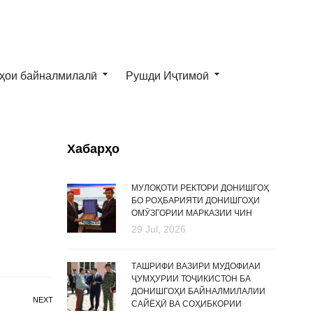
ҳои байналмилалӣ
Рушди Иҷтимоӣ
Хабарҳо
МУЛОҚОТИ РЕКТОРИ ДОНИШГОҲ
БО РОҲБАРИЯТИ ДОНИШГОҲИ
ОМӮЗГОРИИ МАРКАЗИИ ЧИН
29 Jul, 2026
ТАШРИФИ ВАЗИРИ МУДОФИАИ
ҶУМҲУРИИ ТОҶИКИСТОН БА
ДОНИШГОҲИ БАЙНАЛМИЛАЛИИ
NEXT
САЙЁҲӢ ВА СОҲИБКОРИИ