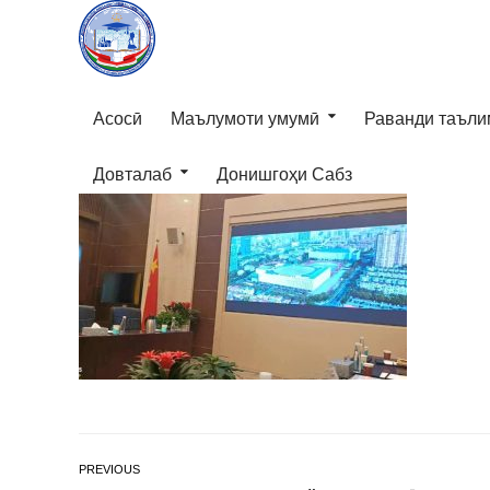
Асосӣ
Маълумоти умумӣ
Раванди таъли
Довталаб
Донишгоҳи Сабз
PREVIOUS