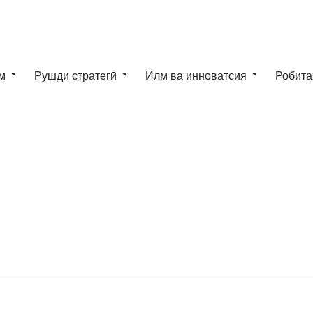
м
Рушди стратегӣ
Илм ва инноватсия
Робита