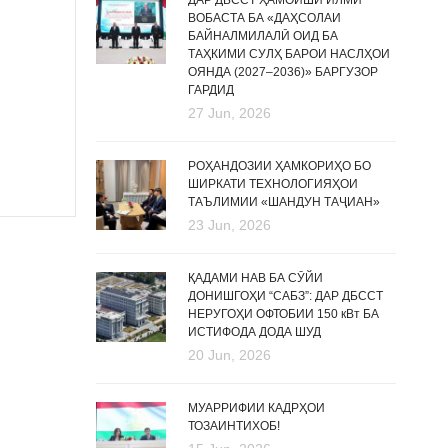
ДАР ДБССТ ҲАМОИШИ ИЛМӢ
ВОБАСТА БА «ДАҲСОЛАИ
БАЙНАЛМИЛАЛӢ ОИД БА
ТАҲКИМИ СУЛҲ БАРОИ НАСЛҲОИ
ОЯНДА (2027–2036)» БАРГУЗОР
ГАРДИД
27 Jun, 2026
РОҲАНДОЗИИ ҲАМКОРИҲО БО
ШИРКАТИ ТЕХНОЛОГИЯҲОИ
ТАЪЛИМИИ «ШАНДУН ТАҶИАН»
23 Jun, 2026
ҚАДАМИ НАВ БА СӮЙИ
ДОНИШГОҲИ “САБЗ”: ДАР ДБССТ
НЕРУГОҲИ ОФТОБИИ 150 кВт БА
ИСТИФОДА ДОДА ШУД
20 Jun, 2026
МУАРРИФИИ КАДРҲОИ
ТОЗАИНТИХОБ!