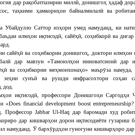
огия дар рақобатпазирии миллӣ, донишгоҳ ҳадаф дора
исос, таҳкими ҳамкориҳои байналмилалӣ ва робита
а Убайдулло Саттор изҳори умед намуданд, ки нат
аъдаи илмҳои иқтисодӣ, сайёҳӣ, соҳибкорӣ ва дига
ард.
тии сайёҳӣ ва соҳибкории донишгоҳ, доктори илмҳои 
балӣ дар мавзуи «Тамоюлҳои инноватсионӣ дар и
ёҳӣ ва соҳибкории меҳмонхонаҳо» маърӯза намуда,
и зеҳни сунъӣ ва рушди инфрасохтори соҳаи с
 дод.
лмҳои иқтисодӣ, профессори Донишгоҳи Саргодҳи 
«Does financial development boost entrepreneurship?
нд. Профессор Jabbar Ul-Haq дар баромади худ роби
ориро дар кишварҳои дорои иқтисодиёти гузариш б
лил намуданд. Ӯ бархӯрдҳои гуногуни кишварҳоро дар