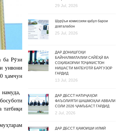
29 Jul, 2026
Шурӯъи комиссияи қабул барои
довталабон
25 Jul, 2026
ДАР ДОНИШГОҲИ
БАЙНАЛМИЛАЛИИ САЙЁҲӢ ВА
а ба Рӯзи
СОҲИБКОРИИ ТОҶИКИСТОН
и унвони
НИШАСТИ МАТБУОТӢ БАРГУЗОР
ГАРДИД
30 ҳамчун
13 Jul, 2026
намуда, ​
ДАР ДБССТ НАТИҶАҲОИ
 босуботи
ФАЪОЛИЯТИ ШАШМОҲАИ АВВАЛИ
СОЛИ 2026 ҶАМЪБАСТ ГАРДИД
а татбиқи
2 Jul, 2026
 муҳтарам
ДАР ДБССТ ҲАМОИШИ ИЛМӢ