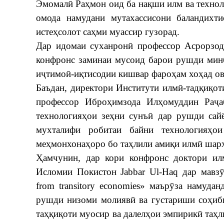
Эмомалӣ Раҳмон оид ба нақши илм ва технол
омода намудани мутахассисони баландихт
истеҳсолот саҳми муассир гузорад.
​Дар идомаи суханронӣ профессор Асрорзод
конфронс заминаи мусоид барои рушди минб
иҷтимоӣ-иқтисодии кишвар фароҳам хоҳад ов
​Баъдан, директори Институти илмӣ-тадқиқо
профессор Иброҳимзода Илҳомуддин Раҷа
технологияҳои зеҳни сунъӣ дар рушди сай
мухталифи робитаи байни технологияҳо
меҳмонхонаҳоро бо таҳлили амиқи илмӣ шарҳ
​Ҳамчунин, дар кори конфронс доктори и
Исломии Покистон Jabbar Ul-Haq дар мавзӯи 
from transitory economies» маърӯза намуда
рушди низоми молиявӣ ва густариши соҳибк
таҳқиқоти муосир ва далелҳои эмпирикӣ таҳ