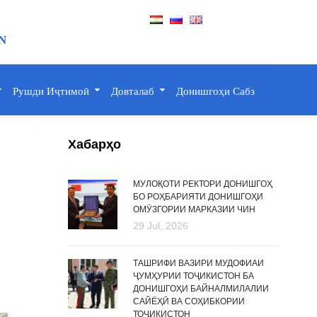
N
Рушди Иҷтимоӣ
Довталаб
Донишгоҳи Сабз
Хабарҳо
МУЛОҚОТИ РЕКТОРИ ДОНИШГОҲ
БО РОҲБАРИЯТИ ДОНИШГОҲИ
ОМӮЗГОРИИ МАРКАЗИИ ЧИН
29 Jul, 2026
ТАШРИФИ ВАЗИРИ МУДОФИАИ
ҶУМҲУРИИ ТОҶИКИСТОН БА
ДОНИШГОҲИ БАЙНАЛМИЛАЛИИ
САЙЁҲӢ ВА СОҲИБКОРИИ
ТОҶИКИСТОН