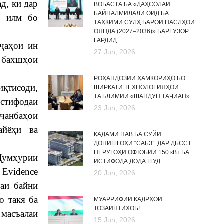
д, ки дар
ВОБАСТА БА «ДАҲСОЛАИ
БАЙНАЛМИЛАЛӢ ОИД БА
и илм бо
ТАҲКИМИ СУЛҲ БАРОИ НАСЛҲОИ
ОЯНДА (2027–2036)» БАРГУЗОР
ГАРДИД
иҷаҳои ин
27 Jun, 2026
р бахшҳои
РОҲАНДОЗИИ ҲАМКОРИҲО БО
иқтисодӣ,
ШИРКАТИ ТЕХНОЛОГИЯҲОИ
ТАЪЛИМИИ «ШАНДУН ТАҶИАН»
стифодаи
23 Jun, 2026
 ҷанбаҳои
айёҳӣ ва
ҚАДАМИ НАВ БА СӮЙИ
ДОНИШГОҲИ “САБЗ”: ДАР ДБССТ
НЕРУГОҲИ ОФТОБИИ 150 кВт БА
Ҷумҳурии
ИСТИФОДА ДОДА ШУД
 Evidence
20 Jun, 2026
таи байни
о такя ба
МУАРРИФИИ КАДРҲОИ
ТОЗАИНТИХОБ!
 масъалаи
15 Jun, 2026