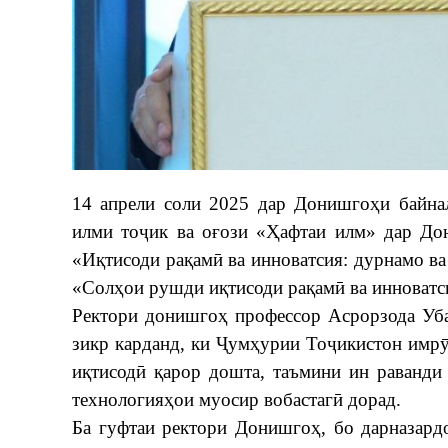
​14 апрели соли 2025 дар Донишгоҳи байна
илми тоҷик ва оғози «Ҳафтаи илм» дар До
«Иқтисоди рақамӣ ва инноватсия: дурнамо в
«Солҳои рушди иқтисоди рақамӣ ва инноватси
​Ректори донишгоҳ профессор Асрорзода Уба
зикр карданд, ки Ҷумҳурии Тоҷикистон имр
иқтисодӣ қарор дошта, таъмини ин раванди 
технологияҳои муосир вобастагӣ дорад.
Ба гуфтаи ректори Донишгоҳ, бо дарназард