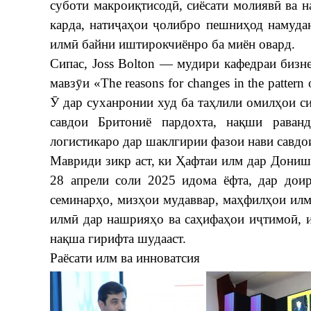
суботи макроиқтисодӣ, сиёсати молиявӣ ва 
карда, натиҷаҳои ҷолибро пешниҳод намудан
илмӣ байни иштирокчиёнро ба миён овард.
​Сипас, Joss Bolton — мудири кафедраи бизн
мавзӯи «The reasons for changes in the pattern
Ӯ дар суханронии худ ба таҳлили омилҳои сиё
савдои Бритониё пардохта, нақши раванд
логистикаро дар шаклгирии фазои нави савдо
​Мавриди зикр аст, ки Ҳафтаи илм дар Дониш
28 апрели соли 2025 идома ёфта, дар дои
семинарҳо, мизҳои мудаввар, маҳфилҳои ил
илмӣ дар нашрияҳо ва саҳифаҳои иҷтимоӣ, 
нақша гирифта шудааст.
Раёсати илм ва инноватсия