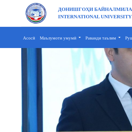
ДОНИШГОҲИ БАЙНАЛМИЛАЛ
INTERNATIONAL UNIVERSITY
Асосӣ
Маълумоти умумӣ
Раванди таълим
Руш