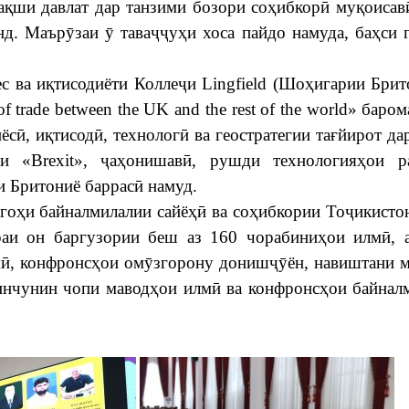
нақши давлат дар танзими бозори соҳибкорӣ муқоисав
д. Маърӯзаи ӯ таваҷҷуҳи хоса пайдо намуда, баҳси 
ес ва иқтисодиёти Коллеҷи Lingfield (Шоҳигарии Брит
 of trade between the UK and the rest of the world» баро
сӣ, иқтисодӣ, технологӣ ва геостратегии тағйирот да
и «Brexit», ҷаҳонишавӣ, рушди технологияҳои р
и Бритониё баррасӣ намуд.
гоҳи байналмилалии сайёҳӣ ва соҳибкории Тоҷикистон
раи он баргузории беш аз 160 чорабиниҳои илмӣ, 
мӣ, конфронсҳои омӯзгорону донишҷӯён, навиштани 
инчунин чопи маводҳои илмӣ ва конфронсҳои байнал