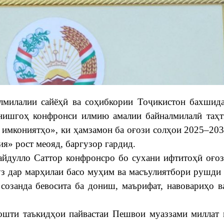
лмилалии сайёҳӣ ва соҳибкории Тоҷикистон бахшид
нишгоҳ конфронси илмию амалии байналмилалӣ таҳт
а имкониятҳо», ки ҳамзамон ба оғози солҳои 2025–20
я» рост меояд, баргузор гардид.
йдулло Саттор конфронсро бо сухани ифтитоҳӣ оғоз 
ӯз дар марҳилаи басо муҳим ва масъулиятбори рушди
созанда бевосита ба дониш, маърифат, навовариҳо в
ошти таъкидҳои пайвастаи Пешвои муаззами миллат