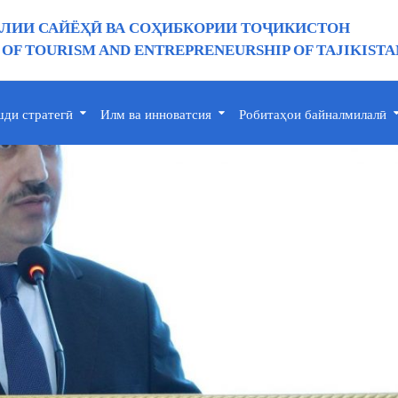
ИИ САЙЁҲӢ ВА СОҲИБКОРИИ ТОҶИКИСТОН
 OF TOURISM AND ENTREPRENEURSHIP OF TAJIKISTA
ди стратегӣ
Илм ва инноватсия
Робитаҳои байналмилалӣ