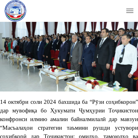
14 октябри соли 2024 бахшида ба “Рӯзи соҳибкорон”
дар мувофиқа бо Ҳукумати Ҷумҳурии Тоҷикистон
конфронси илмию амалии байналмилалӣ дар мавзуи
“Масъалаҳои стратегии таъмини рушди устувори
соҳибкорӣ дар Тоҷикистон: омилҳо, тамоюлҳо ва