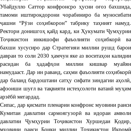
Убайдулло Саттор конфронсро ҳусни оғоз бахшида,
тамоми иштирокдорони чорабиниро ба муносибати
ҷашни “Рӯзи соҳибкорон” табрику таҳният намуд.
Ректори донишгоҳ қайд кард, ки Ҳукумати Ҷумҳурии
Тоҷикистон инкишофи фаъолияти соҳибкорӣ ва
бахши хусусиро дар Стратегияи миллии рушд барои
давраи то соли 2030 ҳамчун яке аз воситаҳои калидии
расидан ба ҳадафҳои миллии кишвар муайян
намудааст. Дар ин раванд, саҳми фаъолияти соҳибкорӣ
дар баланд бардоштани сатҳу сифати зиндагии аҳолӣ,
афзоиши шуғл ва тақвияти истеҳсолоти ватанӣ муҳим
арзёбӣ мегардад.
Сипас, дар қисмати пленарии конфронс муовини раиси
Кумитаи давлатии сармоягузорӣ ва идораи амволи
давлатии Ҷумҳурии Тоҷикистон Хуршедаи Қодир,
муовини раиси Бонки миллии Тоҷикистон Икромӣ