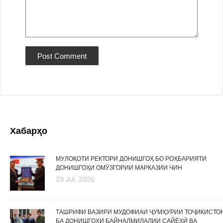
Хабарҳо
МУЛОҚОТИ РЕКТОРИ ДОНИШГОҲ БО РОҲБАРИЯТИ
ДОНИШГОҲИ ОМӮЗГОРИИ МАРКАЗИИ ЧИН
29 Jul, 2026
ТАШРИФИ ВАЗИРИ МУДОФИАИ ҶУМҲУРИИ ТОҶИКИСТО
БА ДОНИШГОҲИ БАЙНАЛМИЛАЛИИ САЙЁҲӢ ВА