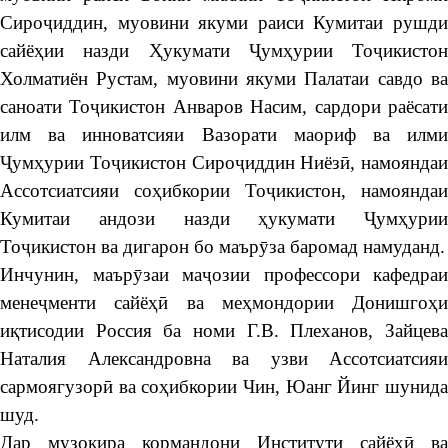
Сироҷиддин, муовини якуми раиси Кумитаи рушди
сайёҳии назди Ҳукумати Ҷумҳурии Тоҷикистон
Холматиён Рустам, муовини якуми Палатаи савдо ва
саноати Тоҷикистон Анваров Насим, сардори раёсати
илм ва инноватсияи Вазорати маориф ва илми
Ҷумҳурии Тоҷикистон Сироҷиддин Ниёзӣ, намояндаи
Ассотсиатсияи соҳибкории Тоҷикистон, намояндаи
Кумитаи андози назди ҳукумати Ҷумҳурии
Тоҷикистон ва дигарон бо маърӯза баромад намуданд.
Инчунин, маърӯзаи маҷозии профессори кафедраи
менеҷменти сайёҳӣ ва меҳмондории Донишгоҳи
иқтисодии Россия ба номи Г.В. Плеханов, Зайцева
Наталия Александровна ва узви Ассотсиатсияи
сармоягузорӣ ва соҳибкории Чин, Юанг Йинг шунида
шуд.
Дар музокира кормандони Институти сайёҳӣ ва