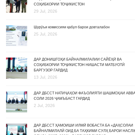
СОҲИБКОРИИ ТОҶИКИСТОН
29 Jul, 2026
Шурӯъи комиссияи қабул барои довталабон
25 Jul, 2026
ДАР ДОНИШГОҲИ БАЙНАЛМИЛАЛИИ САЙЁҲӢ ВА
СОҲИБКОРИИ ТОҶИКИСТОН НИШАСТИ МАТБУОТӢ
БАРГУЗОР ГАРДИД
13 Jul, 2026
ДАР ДБССТ НАТИҶАҲОИ ФАЪОЛИЯТИ ШАШМОҲАИ АВВ
СОЛИ 2026 ҶАМЪБАСТ ГАРДИД
2 Jul, 2026
ДАР ДБССТ ҲАМОИШИ ИЛМӢ ВОБАСТА БА «ДАҲСОЛАИ
БАЙНАЛМИЛАЛӢ ОИД БА ТАҲКИМИ СУЛҲ БАРОИ НАСЛ