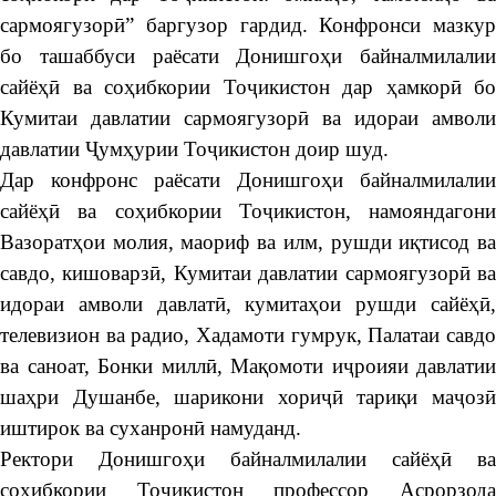
сармоягузорӣ” баргузор гардид. Конфронси мазкур
бо ташаббуси раёсати Донишгоҳи байналмилалии
сайёҳӣ ва соҳибкории Тоҷикистон дар ҳамкорӣ бо
Кумитаи давлатии сармоягузорӣ ва идораи амволи
давлатии Ҷумҳурии Тоҷикистон доир шуд.
Дар конфронс раёсати Донишгоҳи байналмилалии
сайёҳӣ ва соҳибкории Тоҷикистон, намояндагони
Вазоратҳои молия, маориф ва илм, рушди иқтисод ва
савдо, кишоварзӣ, Кумитаи давлатии сармоягузорӣ ва
идораи амволи давлатӣ, кумитаҳои рушди сайёҳӣ,
телевизион ва радио, Хадамоти гумрук, Палатаи савдо
ва саноат, Бонки миллӣ, Мақомоти иҷроияи давлатии
шаҳри Душанбе, шарикони хориҷӣ тариқи маҷозӣ
иштирок ва суханронӣ намуданд.
Ректори Донишгоҳи байналмилалии сайёҳӣ ва
соҳибкории Тоҷикистон профессор Асрорзода