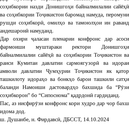
соҳибкории назди Донишгоҳи байналмилалии сайёҳӣ
ва соҳибкории Тоҷикистон баромад намуда, перомуни
рушди соҳибкорӣ, омилҳо ва тамоюлҳои ин раванд
андешаронӣ намуданд.
Дар охири ҷаласаи пленарии конфронс дар асоси
фармоиши муштараки ректори Донишгоҳи
байналмилалии сайёҳӣ ва соҳибкории Тоҷикистон ва
раиси Кумитаи давлатии сармоягузорӣ ва идораи
амволи давлатии Ҷумҳурии Тоҷикистон як қатор
ташкилоту идораҳо ва бонкҳо барои ташкили сатҳи
баланди Намоиши дастовардҳо бахшида ба “Рӯзи
соҳибкорон” бо “Сипоснома” қадрдонӣ гардиданд.
Пас, аз нисфирӯзи конфронс кори худро дар чор бахш
идома дод.
ш. Душанбе, н. Фирдавсӣ, ДБССТ, 14.10.2024