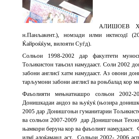
АЛИШОЕВ Х
н.Панљакент.), номзади илми иктисодї (
Ќайроќќум, вилояти Суѓд).
Солњои 1998-2002 дар факултети мунос
Тољикистон тањсил намудааст. Соли 2002 д
забони англисї хатм намудааст. Аз овони д
тарљумони забони англисї ва роњбалад кор м
Фаъолияти мењнатиашро солњои 2002-2
Донишкадаи андоз ва њуќуќ (њозира донишка
2005 дар Донишгоњи гуманитарии Тољикист
ва солњои 2007-2009 дар Донишгоњи Техно
њамкори беруна кор ва фаъолият намудааст
илмї алоќаманд аст. Солњои 2002- 2006 ас