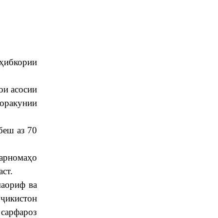
оҳибкории
ои асосии
доракунии
беш аз 70
барномаҳо
ст.
маориф ва
оҷикистон
 сарфароз