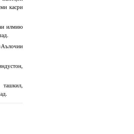
ими касри
лаи илмию
шад.
«Аълочии
индустон,
 ташкил,
ад.