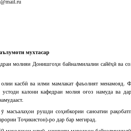
0@mail.ru
аълумоти мухтасар
едраи молияи Донишгоҳи байналмилалии сайёҳӣ ва с
 олии касбӣ ва илми мамлакат фаъолият менамояд. 
, устоди калони кафедраи молия оғоз намуда ва да
намудааст.
ӯ масъалаҳои рушди соҳибкории саноатии рақобатп
арории Тоҷикистон)-ро дар бар мегирад.
60 мақолаҳои илмӣ, нашрияи маводҳои байналмиллалӣ