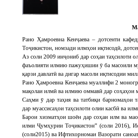
М
Рано Ҳамроевна Кенҷаева – дотсенти кафе
Тоҷикистон, номзади илмҳои иқтисодӣ, дотсе
Аз соли 2009 инҷониб дар соҳаи таҳсилоти о
фаъолияти илмию пажуҳишии ӯ ба масоили му
қарзи давлатӣ ва дигар масоли иқтисодии ми
Рано Ҳамроевна Кенҷаева муаллифи 2 моногра
мақолаи илмӣ ва илмию оммавӣ дар соҳаҳои м
Саҳми ӯ дар таҳия ва татбиқи барномаҳои т
дар муассисаҳои таҳсилоти олии касбӣ ва ил
Барои хизматҳои шоён дар соҳаи илм ва ма
илми Ҷумҳурии Тоҷикистон” (соли 2016), 
(соли2015) ва Ифтихорномаи Вазорати саноа