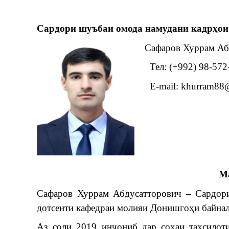
С
ардори шуъбаи омода намудани кадрҳои
Сафаров Хуррам Аб
Тел: (+992) 98-572
E-mail: khurram88@
М
Сафаров Хуррам Абдусатторович – Сардори
дотсенти кафедраи молияи Донишгоҳи байнал
Аз соли 2019 инҷониб дар соҳаи таҳсилот