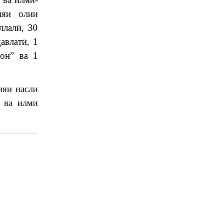
ияи олии
ллалӣ, 30
авлатӣ, 1
он” ва 1
ияи насли
 ва илми