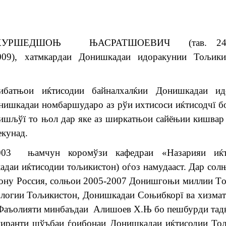
УРШЕДШОЊ ЊАСРАТШОЕВИЧ (тав. 24.08
2009), хатмкардаи Донишкадаи идоракунии Тољики
ибатњои иќтисодии байналхалќии Донишкадаи ид
онишкадаи номбаршударо аз рўи ихтисоси иќтисодчї 
онишљўї то њол дар яке аз ширкатњои сайёњии кишвар
екунад.
003 њамчун коромўзи кафедраи «Назарияи иќт
даи иќтисодии тољикистон) оѓоз намудааст. Дар сол
ону Россия, солњои 2005-2007 Донишгоњи миллии T
логии Тољикистон, Донишкадаи Соњибкорї ва хизма
. Фаъолияти минбаъдаи Алишоев Х.Њ бо пешбурди та
пиранти шўъбаи ѓоибонаи Донишкадаи иќтисодии То