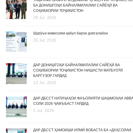
ТАШРИФИ ВАЗИРИ МУДОФИАИ ҶУМҲУРИИ ТОҶИКИСТО
БА ДОНИШГОҲИ БАЙНАЛМИЛАЛИИ САЙЁҲӢ ВА
СОҲИБКОРИИ ТОҶИКИСТОН
29 Jul, 2026
Шурӯъи комиссияи қабул барои довталабон
25 Jul, 2026
ДАР ДОНИШГОҲИ БАЙНАЛМИЛАЛИИ САЙЁҲӢ ВА
СОҲИБКОРИИ ТОҶИКИСТОН НИШАСТИ МАТБУОТӢ
БАРГУЗОР ГАРДИД
13 Jul, 2026
ДАР ДБССТ НАТИҶАҲОИ ФАЪОЛИЯТИ ШАШМОҲАИ АВВ
СОЛИ 2026 ҶАМЪБАСТ ГАРДИД
2 Jul, 2026
ДАР ДБССТ ҲАМОИШИ ИЛМӢ ВОБАСТА БА «ДАҲСОЛАИ