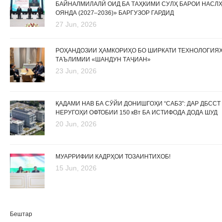
БАЙНАЛМИЛАЛӢ ОИД БА ТАҲКИМИ СУЛҲ БАРОИ НАСЛ
ОЯНДА (2027–2036)» БАРГУЗОР ГАРДИД
27 Jun, 2026
РОҲАНДОЗИИ ҲАМКОРИҲО БО ШИРКАТИ ТЕХНОЛОГИЯ
ТАЪЛИМИИ «ШАНДУН ТАҶИАН»
23 Jun, 2026
ҚАДАМИ НАВ БА СӮЙИ ДОНИШГОҲИ “САБЗ”: ДАР ДБССТ
НЕРУГОҲИ ОФТОБИИ 150 кВт БА ИСТИФОДА ДОДА ШУД
20 Jun, 2026
МУАРРИФИИ КАДРҲОИ ТОЗАИНТИХОБ!
15 Jun, 2026
Бештар