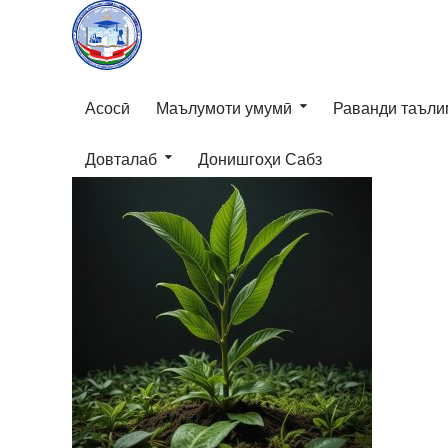
Асосӣ
Маълумоти умумӣ
Раванди таъли
Довталаб
Донишгоҳи Сабз