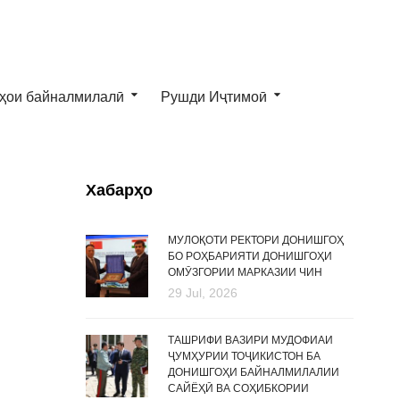
ҳои байналмилалӣ
Рушди Иҷтимоӣ
Хабарҳо
МУЛОҚОТИ РЕКТОРИ ДОНИШГОҲ
БО РОҲБАРИЯТИ ДОНИШГОҲИ
ОМӮЗГОРИИ МАРКАЗИИ ЧИН
29 Jul, 2026
ТАШРИФИ ВАЗИРИ МУДОФИАИ
ҶУМҲУРИИ ТОҶИКИСТОН БА
ДОНИШГОҲИ БАЙНАЛМИЛАЛИИ
САЙЁҲӢ ВА СОҲИБКОРИИ