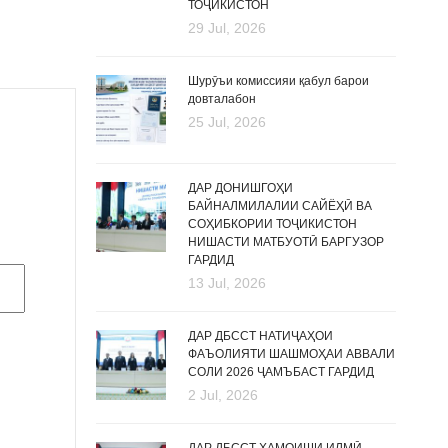
ТОҶИКИСТОН
29 Jul, 2026
Шурӯъи комиссияи қабул барои
довталабон
25 Jul, 2026
ДАР ДОНИШГОҲИ
БАЙНАЛМИЛАЛИИ САЙЁҲӢ ВА
СОҲИБКОРИИ ТОҶИКИСТОН
НИШАСТИ МАТБУОТӢ БАРГУЗОР
ГАРДИД
13 Jul, 2026
ДАР ДБССТ НАТИҶАҲОИ
ФАЪОЛИЯТИ ШАШМОҲАИ АВВАЛИ
СОЛИ 2026 ҶАМЪБАСТ ГАРДИД
2 Jul, 2026