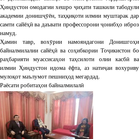
Ҳиндустон омодагии хешро ҷиҳати ташкили табодули
академии донишҷӯён, таҳқиқоти илмии муштарак дар
самти сайёҳӣ ва даъвати профессорони ҷонибҳо иброз
намуд.
Ҳамин тавр, вохӯрии намояндагони Донишгоҳи
байналмилалии сайёҳӣ ва соҳибкории Тоҷикистон бо
раҳбарияти муассисаҳои таҳсилоти олии касбӣ ва
илмии Ҳиндустон идома ёфта, аз натиҷаи вохуриву
мулоқот маълумот пешниҳод мегардад.
Раёсати робитаҳои байналмилалӣ