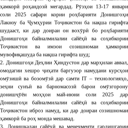
ҳамкорӣ роҳандозӣ мегардад. Рӯзҳои 13-17 январи
соли 2025 сафари кории роҳбарияти Донишгоҳи
Лакноу ба Ҷумҳурии Тоҷикистон ба нақша гирифта
шудааст, ки дар доираи он вохӯрӣ бо роҳбарияти
Донишгоҳи байналмилалии сайёҳӣ ва соҳибкории
Тоҷикистон ва имзои созишномаи ҳамкории
мувофиқашуда ба нақша гирифта шуд;
2. Донишгоҳи Деҳлии Ҳиндустон дар марҳилаи аввал,
омодагии хешро ҷиҳати баргузор намудани курсҳои
омӯзишӣ ва бозомӯзӣ дар самти IT – технологияҳо,
зеҳни сунъӣ ва барномасозӣ барои омӯзгорону
донишҷӯён моҳҳои май-июни соли 2025 дар
Донишгоҳи байналмилалии сайёҳӣ ва соҳибкории
Тоҷикистон иброз намуд, ки дар доираи созишномаи
ҳамкорӣ ба роҳ монда мешавад.
3. Донишкадаи сайёҳӣ ва менеҷменти гардишгарии