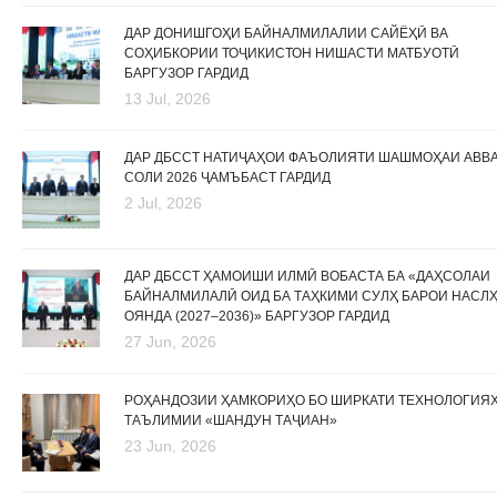
ДАР ДОНИШГОҲИ БАЙНАЛМИЛАЛИИ САЙЁҲӢ ВА
СОҲИБКОРИИ ТОҶИКИСТОН НИШАСТИ МАТБУОТӢ
БАРГУЗОР ГАРДИД
13 Jul, 2026
ДАР ДБССТ НАТИҶАҲОИ ФАЪОЛИЯТИ ШАШМОҲАИ АВВ
СОЛИ 2026 ҶАМЪБАСТ ГАРДИД
2 Jul, 2026
ДАР ДБССТ ҲАМОИШИ ИЛМӢ ВОБАСТА БА «ДАҲСОЛАИ
БАЙНАЛМИЛАЛӢ ОИД БА ТАҲКИМИ СУЛҲ БАРОИ НАСЛ
ОЯНДА (2027–2036)» БАРГУЗОР ГАРДИД
27 Jun, 2026
РОҲАНДОЗИИ ҲАМКОРИҲО БО ШИРКАТИ ТЕХНОЛОГИЯ
ТАЪЛИМИИ «ШАНДУН ТАҶИАН»
23 Jun, 2026