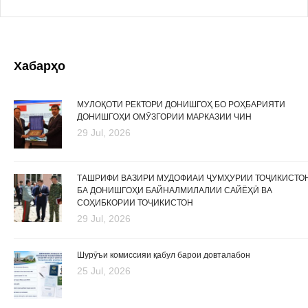
Хабарҳо
МУЛОҚОТИ РЕКТОРИ ДОНИШГОҲ БО РОҲБАРИЯТИ
ДОНИШГОҲИ ОМӮЗГОРИИ МАРКАЗИИ ЧИН
29 Jul, 2026
ТАШРИФИ ВАЗИРИ МУДОФИАИ ҶУМҲУРИИ ТОҶИКИСТО
БА ДОНИШГОҲИ БАЙНАЛМИЛАЛИИ САЙЁҲӢ ВА
СОҲИБКОРИИ ТОҶИКИСТОН
29 Jul, 2026
Шурӯъи комиссияи қабул барои довталабон
25 Jul, 2026