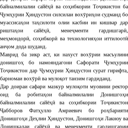
байналмилалии сайёҳӣ ва соҳибкории Тоҷикистон ба
Ҷумҳурии Ҳиндустон силсилаи вохӯриҳои судманд бо
муассисаҳои таҳсилоти олии касбии ин кишвар дар
риштаҳои сайёҳӣ, менеҷменти гардишгарӣ,
меҳмондорӣ, соҳибкорӣ ва технологияҳои иттилоотӣ
анҷом дода шуданд.
Маврид ба зикр аст, ки нахуст вохӯрии масъулини
донишгоҳ бо намояндагони Сафорати Ҷумҳурии
Тоҷикистон дар Ҷумҳурии Ҳиндустон сурат гирифта,
барномаи вохӯрӣ ва мулоқот танзим гардиданд.
Дар доираи сафари мазкур мулоқоти муовини ректор
оид ба робитаҳои байналмилалии Донишгоҳи
байналмилалии сайёҳӣ ва соҳибкории Тоҷикистон
Ҷабборов Фатҳулло Амриевич бо роҳбарияти
Донишгоҳи Деҳлии Ҳиндустон, Донишгоҳи Лакноу ва
Донишкадаи сайёҳӣ ва менеҷменти гардишгарии