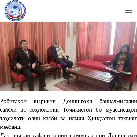
Робитаҳои шарикии Донишгоҳи байналмилалии
сайёҳӣ ва соҳибкории Тоҷикистон бо муассисаҳои
таҳсилоти олии касбӣ ва илмии Ҳиндустон тақвият
меёбанд.
Дар доираи сафари кории намояндагони Донишгоҳи