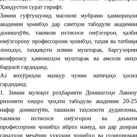
Ҳиндустон сурат гирифт.
Зимни гуфтушунид масоили мубрами ҳамкориҳои
академии ҷонибҳо дар самтҳои табодули академии
донишҷӯён, такмили ихтисоси омӯзгорон, ҷалби
омӯзгорону профессорони ҷонибҳо, таҳия ва татбиқи
лоиҳаҳо, таҳқиқоти илмии муштарак, баргузории
конфронсу ҳамоишҳои муштарак ва амсоли инҳо
баррасӣ гардиданд.
Аз вохӯриҳои мазкур чунин натиҷаҳо ҳосил
гардиданд:
1. Зимни мулоқот роҳбарияти Донишгоҳи Лакноу
ризоияти хешро ҷиҳати табодули академии 20-25
нафар донишҷӯён, ташкили таҳсилоти дудиплома,
такмили ихтисоси омӯзгорон ва даъвати
профессорони ҷонибҳо иброз намуд, ки дар доираи
санадҳои меъёрии ҳуқуқии ҷонибҳо ва созишномаи