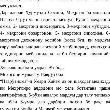
мепухтанд.
Дар давраи Ҳурмузди Сосонӣ, Меҳргон ба монанди
Наврўз 6-рўз ҷашн гирифта мешуд. Рўзи 1-меҳргони
омма, 2- меҳргони шоҳзодагон, 3-меҳргони мўбадон,
4- меҳргони бозаргонон, 5- меҳргони сипоҳиён, 6-
меҳргони деҳқонону косибон (хоса) буд, ки мардум
сару либоси идонаи арғувонӣ мепўшиданд, гуноҳҳои
ҳамдигарро мебахшиданд ва бо беҳтарин таманниёт
табрик мекарданд».
Хусраво шабҳои умрат рўз бод,
Меҳргони мулки ту Наврўз бод.
“Наврўзнома”-и Умари Хайём аз он шаҳодат медиҳад,
ки Меҳргонро аҷдодони мо хеле ботантана ҷашн
мегирифтанд. 5-рўзи аввалро мардум дар талу теппаҳо
ва рўзи 6-умро дар дарбори шоҳон бо рақс ва
сурудҳои Борбади Марвазӣ мегузарониданд.