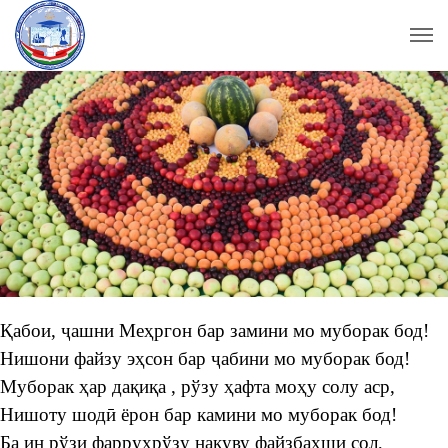
Қабои, ҷашни Меҳргон бар замини мо муборак бод!
Нишони файзу эҳсон бар ҷабини мо муборак бод!
Муборак ҳар дақиқа , рўзу ҳафта моҳу солу аср,
Нишоту шодӣ ёрон бар камини мо муборак бод!
Ба ин рўзи фаррухрўзу накуву файзбахши сол,