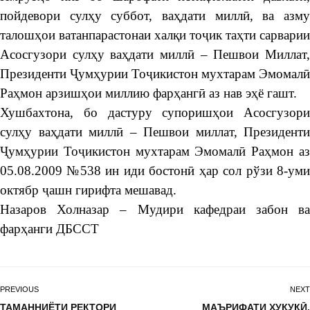
пойдевори сулҳу суббот, ваҳдати миллӣ, ва азму
талошҳои ватанпарастонаи халқи тоҷик таҳти сарварии
Асосгузори сулҳу ваҳдати миллӣ – Пешвои Миллат,
Президенти Ҷумҳурии Тоҷикистон мухтарам Эмомалӣ
Раҳмон арзишҳои миллию фарҳангӣ аз нав эҳё гашт.
Хушбахтона, бо дастуру супоришҳои Асосгузори
сулҳу ваҳдати миллӣ – Пешвои миллат, Президенти
Ҷумҳурии Тоҷикистон мухтарам Эмомалӣ Раҳмон аз
05.08.2009 №538 ин иди бостонӣ ҳар сол рўзи 8-уми
октябр ҷашн гирифта мешавад.
Назаров Холназар – Мудири кафедраи забон ва
фарҳанги ДБССТ
PREVIOUS
NEXT
ТАМАННИЁТИ РЕКТОРИ
МАЪРИФАТИ ҲУҚУҚӢ.