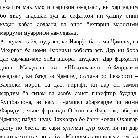
гузашта маълумоти фаровон омадааст, ки ҳар кадом
бо диду андешаи худ аз сифатҳои ин ҷашну оини
куҳан хабар додаанд ва онро беҳтарин маросими
мардумӣ муаррифӣ намудаанд.
Аз ҷумла қайд шудааст, ки Наврўз ба номи Ҷамшед ва
Меҳргон ба номи Фаридун вобаста аст. Дар ин бора
дар сарчашмаҳо зиёд ишорат шудааст. Дар фарҳанги
дини Маздясно ва «Шоҳнома»-и А.Фирдавсӣ
омадааст, ки баъд аз Ҷамшед салтанатро Беваросп –
Заҳҳоки морон ба даст гирифт, ки дар он замон
мардум ба ситам ва азобу азият гирифтор буданд.
Хушбахтона, аз насли Ҷамшед абармарде бо номи
Фаридун, яъне фарзанди Обтин ва Фаронак, абераи
Ҷамшед пайдо шуду Заҳҳокро бо ёрии Коваи Оҳангар
дасту по баста, аз сари ҳукумат дур сохт, ки ин дар
моҳи меҳр рух дода буд. Мардум аз ин воқеаи нек, аз