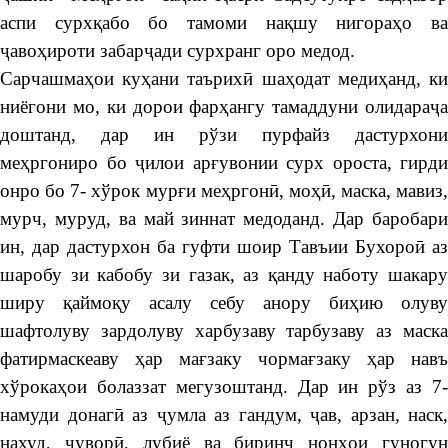
аспи сурхқабо бо тамоми нақшу нигораҳо ва
ҷавоҳироти забарҷади сурхранг оро медод.
Сарчашмаҳои куҳани таърихӣ шаҳодат медиҳанд, ки
ниёгони мо, ки дорои фарҳангу тамаддуни олидараҷа
доштанд, дар ин рўзи пурфайз дастурхони
меҳргониро бо ҷилои арғувонии сурх ороста, гирди
онро бо 7- хўрок мурғи меҳргонӣ, моҳӣ, маска, мавиз,
мурч, муруд, ва май зиннат медоданд. Дар баробари
ин, дар дастурхон ба гуфти шоир Тавъии Бухороӣ аз
шаробу зи кабобу зи газак, аз қанду наботу шакару
ширу қаймоқу асалу себу анору биҳию олуву
шафтолуву зардолуву харбузаву тарбузаву аз маска
фатирмаскеаву ҳар мағзаку чормағзаку ҳар навъ
хўрокаҳои болаззат мегузоштанд. Дар ин рўз аз 7-
намуди донагӣ аз ҷумла аз гандум, ҷав, арзан, наск,
нахуд, ҷуворӣ, лубиё ва биринҷ нонҳои гуногун