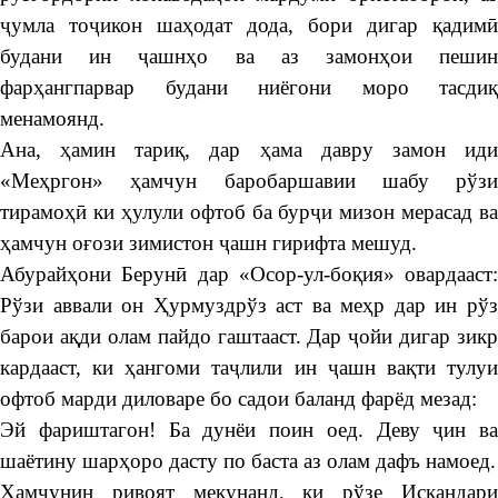
ҷумла тоҷикон шаҳодат дода, бори дигар қадимӣ
будани ин ҷашнҳо ва аз замонҳои пешин
фарҳангпарвар будани ниёгони моро тасдиқ
менамоянд.
Ана, ҳамин тариқ, дар ҳама давру замон иди
«Меҳргон» ҳамчун баробаршавии шабу рўзи
тирамоҳӣ ки ҳулули офтоб ба бурҷи мизон мерасад ва
ҳамчун оғози зимистон ҷашн гирифта мешуд.
Абурайҳони Берунӣ дар «Осор-ул-боқия» овардааст:
Рўзи аввали он Ҳурмуздрўз аст ва меҳр дар ин рўз
барои ақди олам пайдо гаштааст. Дар ҷойи дигар зикр
кардааст, ки ҳангоми таҷлили ин ҷашн вақти тулуи
офтоб марди диловаре бо садои баланд фарёд мезад:
Эй фариштагон! Ба дунёи поин оед. Деву ҷин ва
шаётину шарҳоро дасту по баста аз олам дафъ намоед.
Ҳамчунин ривоят мекунанд, ки рўзе Искандари