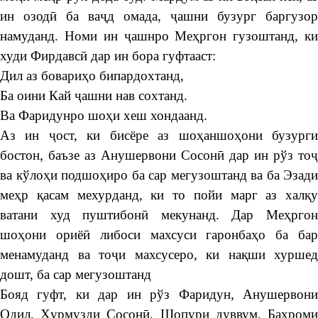
ин озодӣ ба ваҷд омада, ҷашни бузург баргузор
намуданд. Номи ин ҷашнро Меҳргон гузоштанд, ки
худи Фирдавсӣ дар ин бора гуфтааст:
Дил аз бовариҳо бипардохтанд,
Ба оини Кай ҷашни нав сохтанд.
Ва Фаридунро шоҳи хеш хондаанд.
Аз ин ҷост, ки бисёре аз шоҳаншоҳони бузурги
бостон, баъзе аз Анушервони Сосонӣ дар ин рўз тоҷ
ва кўлоҳи подшоҳиро ба сар мегузоштанд ва ба Эзади
меҳр қасам мехурданд, ки то пойи марг аз халқу
ватани худ пуштибонӣ мекунанд. Дар Меҳргон
шоҳони ориёӣ либоси махсуси гаронбаҳо ба бар
менамуданд ва тоҷи махсусеро, ки нақши хуршед
дошт, ба сар мегузоштанд
Бояд гуфт, ки дар ин рўз Фаридун, Анушервони
Одил, Ҳурмузди Сосонӣ, Шопури дуввум, Баҳроми