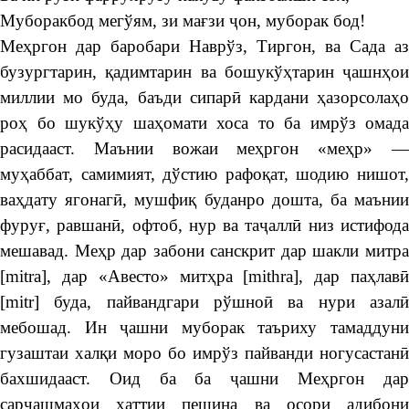
Муборакбод мегўям, зи мағзи ҷон, муборак бод!
Меҳргон дар баробари Наврўз, Тиргон, ва Сада аз
бузургтарин, қадимтарин ва бошукўҳтарин ҷашнҳои
миллии мо буда, баъди сипарӣ кардани ҳазорсолаҳо
роҳ бо шукўҳу шаҳомати хоса то ба имрўз омада
расидааст. Маънии вожаи меҳргон «меҳр» —
муҳаббат, самимият, дўстию рафоқат, шодию нишот,
ваҳдату ягонагӣ, мушфиқ буданро дошта, ба маънии
фуруғ, равшанӣ, офтоб, нур ва таҷаллӣ низ истифода
мешавад. Меҳр дар забони санскрит дар шакли митра
[mitra], дар «Авесто» митҳра [mithra], дар паҳлавӣ
[mitr] буда, пайвандгари рўшноӣ ва нури азалӣ
мебошад. Ин ҷашни муборак таъриху тамаддуни
гузаштаи халқи моро бо имрўз пайванди ногусастанӣ
бахшидааст. Оид ба ба ҷашни Меҳргон дар
сарчашмаҳои хаттии пешина ва осори адибони