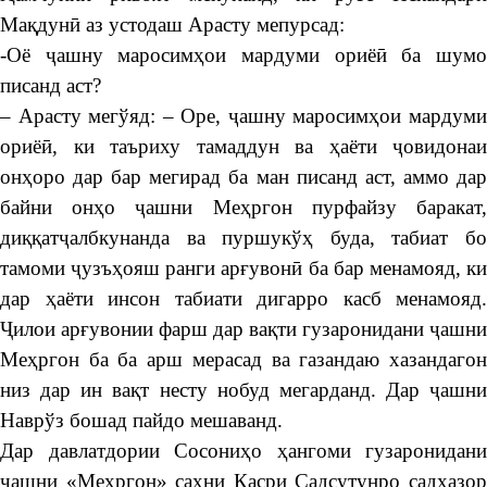
Мақдунӣ аз устодаш Арасту мепурсад:
-Оё ҷашну маросимҳои мардуми ориёӣ ба шумо
писанд аст?
– Арасту мегўяд: – Оре, ҷашну маросимҳои мардуми
ориёӣ, ки таъриху тамаддун ва ҳаёти ҷовидонаи
онҳоро дар бар мегирад ба ман писанд аст, аммо дар
байни онҳо ҷашни Меҳргон пурфайзу баракат,
диққатҷалбкунанда ва пуршукўҳ буда, табиат бо
тамоми ҷузъҳояш ранги арғувонӣ ба бар менамояд, ки
дар ҳаёти инсон табиати дигарро касб менамояд.
Ҷилои арғувонии фарш дар вақти гузаронидани ҷашни
Меҳргон ба ба арш мерасад ва газандаю хазандагон
низ дар ин вақт несту нобуд мегарданд. Дар ҷашни
Наврўз бошад пайдо мешаванд.
Дар давлатдории Сосониҳо ҳангоми гузаронидани
ҷашни «Меҳргон» саҳни Қасри Садсутунро садҳазор