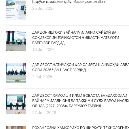
Шурӯъи комиссияи қабул барои довталабон
25 Jul, 2026
ДАР ДОНИШГОҲИ БАЙНАЛМИЛАЛИИ САЙЁҲӢ ВА
СОҲИБКОРИИ ТОҶИКИСТОН НИШАСТИ МАТБУОТӢ
БАРГУЗОР ГАРДИД
13 Jul, 2026
ДАР ДБССТ НАТИҶАҲОИ ФАЪОЛИЯТИ ШАШМОҲАИ АВВ
СОЛИ 2026 ҶАМЪБАСТ ГАРДИД
2 Jul, 2026
ДАР ДБССТ ҲАМОИШИ ИЛМӢ ВОБАСТА БА «ДАҲСОЛАИ
БАЙНАЛМИЛАЛӢ ОИД БА ТАҲКИМИ СУЛҲ БАРОИ НАСЛ
ОЯНДА (2027–2036)» БАРГУЗОР ГАРДИД
27 Jun, 2026
РОҲАНДОЗИИ ҲАМКОРИҲО БО ШИРКАТИ ТЕХНОЛОГИЯ