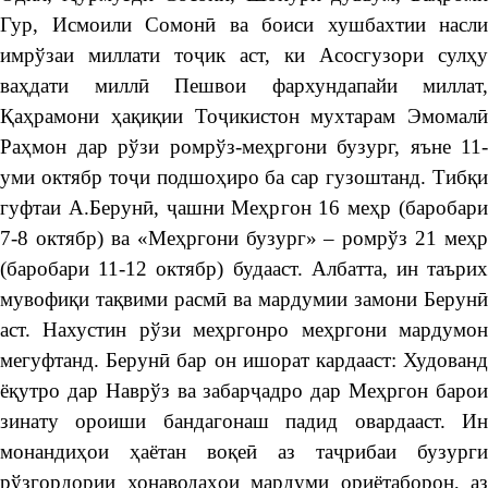
Гур, Исмоили Сомонӣ ва боиси хушбахтии насли
имрўзаи миллати тоҷик аст, ки Асосгузори сулҳу
ваҳдати миллӣ Пешвои фархундапайи миллат,
Қаҳрамони ҳақиқии Тоҷикистон мухтарам Эмомалӣ
Раҳмон дар рўзи ромрўз-меҳргони бузург, яъне 11-
уми октябр тоҷи подшоҳиро ба сар гузоштанд. Тибқи
гуфтаи А.Берунӣ, ҷашни Меҳргон 16 меҳр (баробари
7-8 октябр) ва «Меҳргони бузург» – ромрўз 21 меҳр
(баробари 11-12 октябр) будааст. Албатта, ин таърих
мувофиқи тақвими расмӣ ва мардумии замони Берунӣ
аст. Нахустин рўзи меҳргонро меҳргони мардумон
мегуфтанд. Берунӣ бар он ишорат кардааст: Худованд
ёқутро дар Наврўз ва забарҷадро дар Меҳргон барои
зинату ороиши бандагонаш падид овардааст. Ин
монандиҳои ҳаётан воқеӣ аз таҷрибаи бузурги
рўзгордории хонаводаҳои мардуми ориётаборон, аз