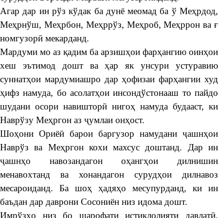
Агар дар ин рўз кўдак ба дунё меомад ба ў Меҳрдод,
Меҳрнўш, Меҳрбон, Меҳррўз, Меҳроб, Меҳррон ва ғ
номгузорӣ мекарданд.
Мардуми мо аз қадим ба арзишҳои фарҳангию оинҳои
хеш эътимод дошт ва ҳар як унсури устуравию
суннатҳои мардумиашро дар ҳофизаи фарҳангии худ
ҳифз намуда, бо асолатҳои инсондўстонааш то пайдо
шудани осори навишторӣ нигоҳ намуда будааст, ки
Наврўзу Меҳргон аз ҷумлаи онҳост.
Шоҳони Ориёӣ барои баргузор намудани ҷашнҳои
Наврўз ва Меҳргон кохи махсус доштанд. Дар ин
ҷашнҳо навозандагон оҳангҳои дилнишин
менавохтанд ва хонандагон сурудҳои дилнавоз
месароиданд. Ба шоҳ ҳадяҳо месупурданд, ки ин
баъдан дар даврони Сосониён низ идома дошт.
Имрўзҳо низ бо шарофати истиқлолияти давлатӣ,