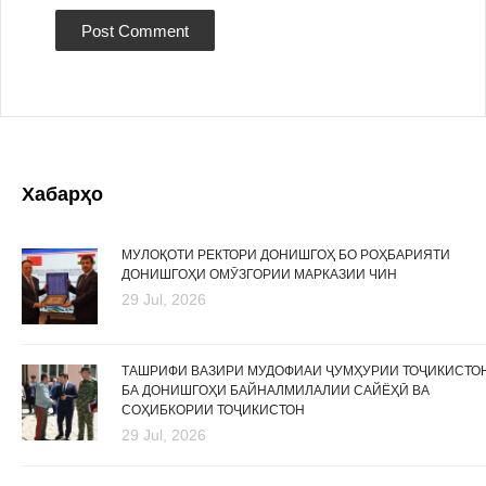
Хабарҳо
МУЛОҚОТИ РЕКТОРИ ДОНИШГОҲ БО РОҲБАРИЯТИ
ДОНИШГОҲИ ОМӮЗГОРИИ МАРКАЗИИ ЧИН
29 Jul, 2026
ТАШРИФИ ВАЗИРИ МУДОФИАИ ҶУМҲУРИИ ТОҶИКИСТО
БА ДОНИШГОҲИ БАЙНАЛМИЛАЛИИ САЙЁҲӢ ВА
СОҲИБКОРИИ ТОҶИКИСТОН
29 Jul, 2026