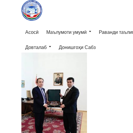
Асосӣ
Маълумоти умумӣ
Раванди таъли
Довталаб
Донишгоҳи Сабз