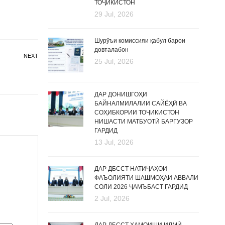
ТОҶИКИСТОН
29 Jul, 2026
Шурӯъи комиссияи қабул барои
довталабон
NEXT
25 Jul, 2026
ДАР ДОНИШГОҲИ
БАЙНАЛМИЛАЛИИ САЙЁҲӢ ВА
СОҲИБКОРИИ ТОҶИКИСТОН
НИШАСТИ МАТБУОТӢ БАРГУЗОР
ГАРДИД
13 Jul, 2026
ДАР ДБССТ НАТИҶАҲОИ
ФАЪОЛИЯТИ ШАШМОҲАИ АВВАЛИ
СОЛИ 2026 ҶАМЪБАСТ ГАРДИД
2 Jul, 2026