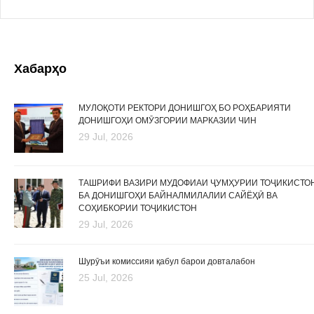
Хабарҳо
МУЛОҚОТИ РЕКТОРИ ДОНИШГОҲ БО РОҲБАРИЯТИ
ДОНИШГОҲИ ОМӮЗГОРИИ МАРКАЗИИ ЧИН
29 Jul, 2026
ТАШРИФИ ВАЗИРИ МУДОФИАИ ҶУМҲУРИИ ТОҶИКИСТО
БА ДОНИШГОҲИ БАЙНАЛМИЛАЛИИ САЙЁҲӢ ВА
СОҲИБКОРИИ ТОҶИКИСТОН
29 Jul, 2026
Шурӯъи комиссияи қабул барои довталабон
25 Jul, 2026