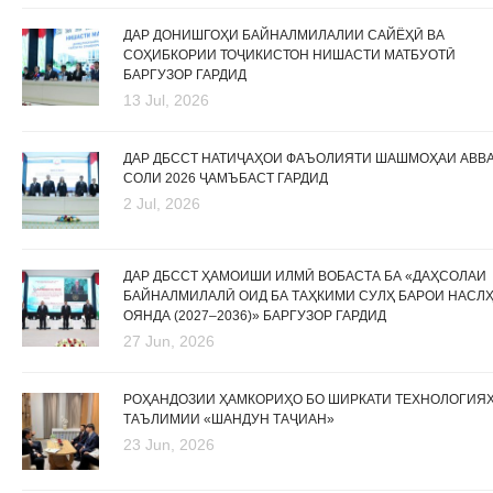
ДАР ДОНИШГОҲИ БАЙНАЛМИЛАЛИИ САЙЁҲӢ ВА
СОҲИБКОРИИ ТОҶИКИСТОН НИШАСТИ МАТБУОТӢ
БАРГУЗОР ГАРДИД
13 Jul, 2026
ДАР ДБССТ НАТИҶАҲОИ ФАЪОЛИЯТИ ШАШМОҲАИ АВВ
СОЛИ 2026 ҶАМЪБАСТ ГАРДИД
2 Jul, 2026
ДАР ДБССТ ҲАМОИШИ ИЛМӢ ВОБАСТА БА «ДАҲСОЛАИ
БАЙНАЛМИЛАЛӢ ОИД БА ТАҲКИМИ СУЛҲ БАРОИ НАСЛ
ОЯНДА (2027–2036)» БАРГУЗОР ГАРДИД
27 Jun, 2026
РОҲАНДОЗИИ ҲАМКОРИҲО БО ШИРКАТИ ТЕХНОЛОГИЯ
ТАЪЛИМИИ «ШАНДУН ТАҶИАН»
23 Jun, 2026