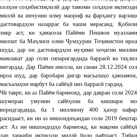
солҳои соҳибистиқлолӣ дар тамоми соҳаҳои иқтисоди
миллӣ ва инчунин илму маориф ва фарҳангу варзиш
дастовардҳои назаррас ба чашм мерасанд. Қобили
зикр аст, ки ҳамасола Пайёми Пешвои муаззами
миллат ба Маҷлиси олии Ҷумҳурии Тоҷикистон ироа
шуда, дар он дастовардҳои муҳими хоҷагии миллии
мамлакат дар соли сипаригардида баррасӣ ва таҳлил
мегардад. Дар Паёми имсола, ки санаи 28.12.2024 сол
ироа шуд, дар баробари дигар масъалаҳо ҳамзамон,
масъалаҳои марбут ба сайёҳӣ низ баррасӣ гардид.
Чӣ тавре, ки аз Пайём бармеояд, дар давраи соли 2024
шумораи умумии сайёҳони ба кишвари мо
воридгардида, ба 1 миллиону 400 ҳазор нафар
расидааст, ки ин аз нишондиҳандаи соли 2019 бештар
аст. Аз ин нишондодҳо бармеояд, ки мақоми сайёҳӣ
дар таркиби иқтисоди миллӣ боло рафтааст. Тибқи