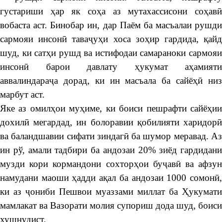
густариши ҳар як соҳа аз мутахассисони соҳавӣ
вобаста аст. Бинобар ин, дар Паём ба масъалаи рушди
сармояи инсонӣ таваҷуҳи хоса зоҳир гардида, қайд
шуд, ки сатҳи рушд ва истифодаи самараноки сармояи
инсонӣ барои давлату ҳукумат аҳамияти
аввалиндараҷа дорад, ки ин масъала ба сайёҳӣ низ
марбут аст.
Яке аз омилҳои муҳиме, ки боиси пешрафти сайёҳии
дохилӣ мегардад, ин болоравии қобилияти харидорӣ
ва баландшавии сифати зиндагӣ ба шумор меравад. Аз
ин рў, амали тадбири ба андозаи 20% зиёд гардидани
музди кори кормандони сохторҳои буҷавӣ ва афзун
намудани маоши ҳадди ақал ба андозаи 1000 сомонӣ,
ки аз ҷониби Пешвои муаззами миллат ба Ҳукумати
мамлакат ва Вазорати молия супориш дода шуд, боиси
хушнудист.