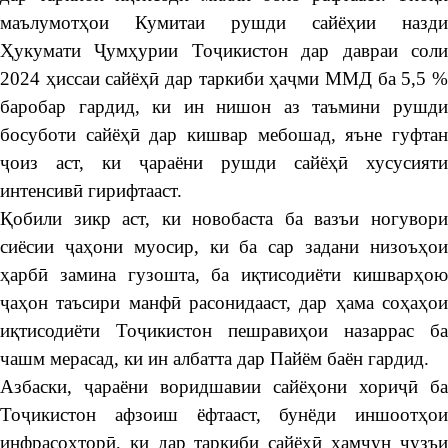
маълумотҳои Кумитаи рушди сайёҳии назди
Ҳукумати Ҷумҳурии Тоҷикистон дар давраи соли
2024 ҳиссаи сайёҳӣ дар таркиби ҳаҷми ММД ба 5,5 %
баробар гардид, ки ин нишон аз таъмини рушди
босуботи сайёҳӣ дар кишвар мебошад, яъне гуфтан
ҷоиз аст, ки ҷараёни рушди сайёҳӣ хусусияти
интенсивӣ гирифтааст.
Қобили зикр аст, ки новобаста ба вазъи ногувори
сиёсии ҷаҳони муосир, ки ба сар задани низоъҳои
ҳарбӣ замина гузошта, ба иқтисодиёти кишварҳою
ҷаҳон таъсири манфӣ расонидааст, дар ҳама соҳаҳои
иқтисодиёти Тоҷикистон пешравиҳои назаррас ба
чашм мерасад, ки ин албатта дар Пайём баён гардид.
Азбаски, ҷараёни воридшавии сайёҳони хориҷӣ ба
Тоҷикистон афзоиш ёфтааст, бунёди иншоотҳои
инфрасохторӣ, ки дар таркиби сайёҳӣ ҳамчун ҷузъи