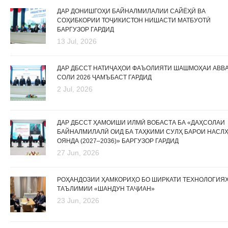
ДАР ДОНИШГОҲИ БАЙНАЛМИЛАЛИИ САЙЁҲӢ ВА
СОҲИБКОРИИ ТОҶИКИСТОН НИШАСТИ МАТБУОТӢ
БАРГУЗОР ГАРДИД
13 Jul, 2026
ДАР ДБССТ НАТИҶАҲОИ ФАЪОЛИЯТИ ШАШМОҲАИ АВВ
СОЛИ 2026 ҶАМЪБАСТ ГАРДИД
2 Jul, 2026
ДАР ДБССТ ҲАМОИШИ ИЛМӢ ВОБАСТА БА «ДАҲСОЛАИ
БАЙНАЛМИЛАЛӢ ОИД БА ТАҲКИМИ СУЛҲ БАРОИ НАСЛ
ОЯНДА (2027–2036)» БАРГУЗОР ГАРДИД
27 Jun, 2026
РОҲАНДОЗИИ ҲАМКОРИҲО БО ШИРКАТИ ТЕХНОЛОГИЯ
ТАЪЛИМИИ «ШАНДУН ТАҶИАН»
23 Jun, 2026