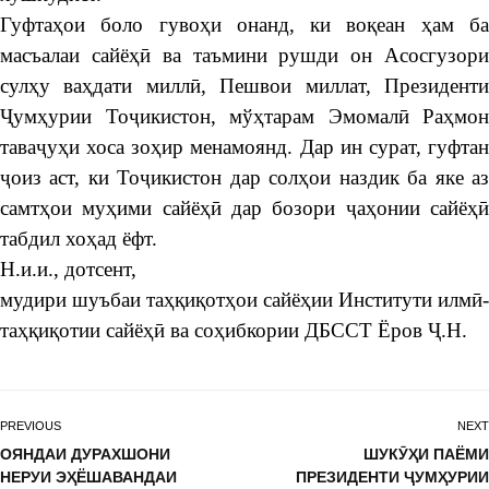
Гуфтаҳои боло гувоҳи онанд, ки воқеан ҳам ба
масъалаи сайёҳӣ ва таъмини рушди он Асосгузори
сулҳу ваҳдати миллӣ, Пешвои миллат, Президенти
Ҷумҳурии Тоҷикистон, мўҳтарам Эмомалӣ Раҳмон
таваҷуҳи хоса зоҳир менамоянд. Дар ин сурат, гуфтан
ҷоиз аст, ки Тоҷикистон дар солҳои наздик ба яке аз
самтҳои муҳими сайёҳӣ дар бозори ҷаҳонии сайёҳӣ
табдил хоҳад ёфт.
Н.и.и., дотсент,
мудири шуъбаи таҳқиқотҳои сайёҳии Институти
илмӣ-
таҳқиқотии сайёҳӣ ва соҳибкории ДБССТ Ёров Ҷ.Н.
PREVIOUS
NEXT
ОЯНДАИ ДУРАХШОНИ
ШУКӮҲИ ПАЁМИ
НЕРУИ ЭҲЁШАВАНДАИ
ПРЕЗИДЕНТИ ҶУМҲУРИИ