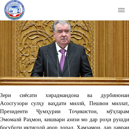
Зери сиёсати хирадмандона ва дурбинонаи
Асосгузори сулҳу ваҳдати миллӣ, Пешвои миллат,
Президенти Ҷумҳурии Тоҷикистон, мўҳтарам
Эмомалӣ Раҳмон, кишвари азизи мо дар роҳи рушди
босуботи иқтисодӣ арор дорад. Ҳамзамон, дар давраи