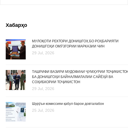
Хабарҳо
МУЛОҚОТИ РЕКТОРИ ДОНИШГОҲ БО РОҲБАРИЯТИ
ДОНИШГОҲИ ОМӮЗГОРИИ МАРКАЗИИ ЧИН
29 Jul, 2026
ТАШРИФИ ВАЗИРИ МУДОФИАИ ҶУМҲУРИИ ТОҶИКИСТО
БА ДОНИШГОҲИ БАЙНАЛМИЛАЛИИ САЙЁҲӢ ВА
СОҲИБКОРИИ ТОҶИКИСТОН
29 Jul, 2026
Шурӯъи комиссияи қабул барои довталабон
25 Jul, 2026