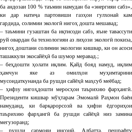
ба андозаи 100 % таъмин намудан ба «энергияи сабз»,
ки дар натиҷа партовиши газҳои гулхонаӣ кам
гардида, солимии экологӣ нигоҳ дошта мешавад;
– таъмини гузаштан ба иқтисоди сабз, яъне тавассути
руй овардан ба технологияи аз лиҳози экологӣ покиза,
нигоҳ доштани солимии экологии кишвар, ки он асоси
ташаккули экосайёҳӣ ба шумор меравад.;
– беҳдошти ҳолати иқлим. Қайд бояд намуд, иқлим
ҳамчун яке аз омилҳои муҳимтарини
мусоидаткунанда ба рушди сайёҳӣ маҳсуб меёбад;
– ҳифзу нигоҳдошти меросҳои таърихию фарҳангӣ.
Президенти кишвар мўҳтарам Эмомалӣ Раҳмон баён
намуданд, ки барқарорсозӣ ва ҳифзи ёдгориҳои
таърихию фарҳангӣ ба рушди сайёҳӣ низ замина
мегузоранд;
– рушди сармояи инсонӣ. Албатта, пешрафту