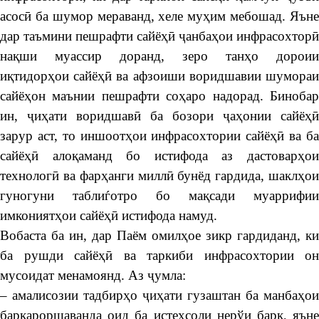
асосӣ ба шумор мераванд, хеле муҳим мебошад. Яъне
дар таъмини пешрафти сайёҳӣ ҷанбаҳои инфрасохторӣ
нақши муассир доранд, зеро танҳо дороии
иқтидорҳои сайёҳӣ ва афзоиши воридшавии шумораи
сайёҳон маънии пешрафти соҳаро надорад. Бинобар
ин, ҷиҳати воридшавӣ ба бозори ҷаҳонии сайёҳӣ
зарур аст, то иншоотҳои инфрасохтории сайёҳӣ ва ба
сайёҳӣ алоқаманд бо истифода аз дастоварҳои
технологӣ ва фарҳанги миллӣ бунёд гардида, шаклҳои
гуногуни таблиѓотро бо мақсади муаррифии
имкониятҳои сайёҳӣ истифода намуд.
Вобаста ба ин, дар Паём омилҳое зикр гардиданд, ки
ба рушди сайёҳӣ ва таркиби инфрасохтории он
мусоидат менамоянд. Аз ҷумла:
– амалисозии тадбирҳо ҷиҳати гузаштан ба манбаҳои
барқароршаванда оид ба истеҳсоли нерўи барқ, яъне