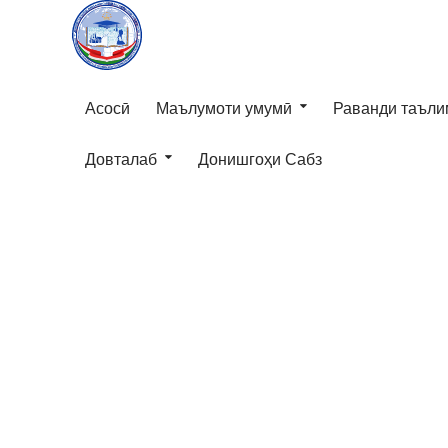
Асосӣ
Маълумоти умумӣ
Раванди таъли
Довталаб
Донишгоҳи Сабз