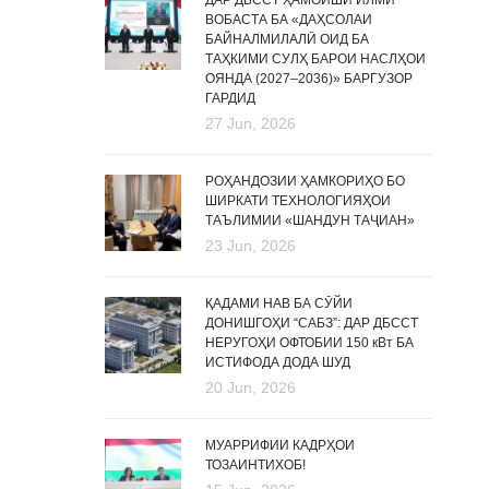
ДАР ДБССТ ҲАМОИШИ ИЛМӢ
ВОБАСТА БА «ДАҲСОЛАИ
БАЙНАЛМИЛАЛӢ ОИД БА
ТАҲКИМИ СУЛҲ БАРОИ НАСЛҲОИ
ОЯНДА (2027–2036)» БАРГУЗОР
ГАРДИД
27 Jun, 2026
РОҲАНДОЗИИ ҲАМКОРИҲО БО
ШИРКАТИ ТЕХНОЛОГИЯҲОИ
ТАЪЛИМИИ «ШАНДУН ТАҶИАН»
23 Jun, 2026
ҚАДАМИ НАВ БА СӮЙИ
ДОНИШГОҲИ “САБЗ”: ДАР ДБССТ
НЕРУГОҲИ ОФТОБИИ 150 кВт БА
ИСТИФОДА ДОДА ШУД
20 Jun, 2026
МУАРРИФИИ КАДРҲОИ
ТОЗАИНТИХОБ!