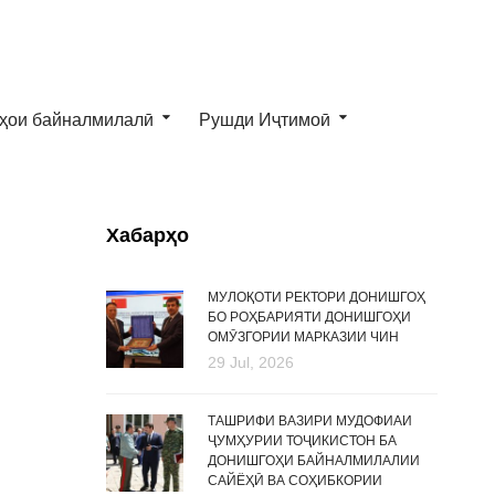
ҳои байналмилалӣ
Рушди Иҷтимоӣ
Хабарҳо
МУЛОҚОТИ РЕКТОРИ ДОНИШГОҲ
БО РОҲБАРИЯТИ ДОНИШГОҲИ
ОМӮЗГОРИИ МАРКАЗИИ ЧИН
29 Jul, 2026
ТАШРИФИ ВАЗИРИ МУДОФИАИ
ҶУМҲУРИИ ТОҶИКИСТОН БА
ДОНИШГОҲИ БАЙНАЛМИЛАЛИИ
САЙЁҲӢ ВА СОҲИБКОРИИ