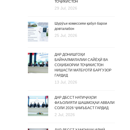
ТОҶИКИСТОН
29 Jul, 2026
Шурӯъи комиссияи қабул барои
довталабон
25 Jul, 2026
ДАР ДОНИШГОҲИ
БАЙНАЛМИЛАЛИИ САЙЁҲӢ ВА
СОҲИБКОРИИ ТОҶИКИСТОН
НИШАСТИ МАТБУОТӢ БАРГУЗОР
ГАРДИД
13 Jul, 2026
ДАР ДБССТ НАТИҶАҲОИ
ФАЪОЛИЯТИ ШАШМОҲАИ АВВАЛИ
СОЛИ 2026 ҶАМЪБАСТ ГАРДИД
2 Jul, 2026