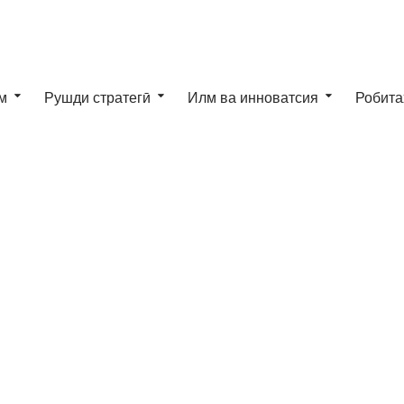
м
Рушди стратегӣ
Илм ва инноватсия
Робита