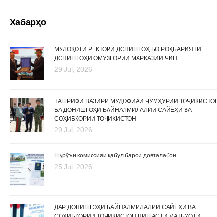
Хабарҳо
МУЛОҚОТИ РЕКТОРИ ДОНИШГОҲ БО РОҲБАРИЯТИ
ДОНИШГОҲИ ОМӮЗГОРИИ МАРКАЗИИ ЧИН
29 Jul, 2026
ТАШРИФИ ВАЗИРИ МУДОФИАИ ҶУМҲУРИИ ТОҶИКИСТО
БА ДОНИШГОҲИ БАЙНАЛМИЛАЛИИ САЙЁҲӢ ВА
СОҲИБКОРИИ ТОҶИКИСТОН
29 Jul, 2026
Шурӯъи комиссияи қабул барои довталабон
25 Jul, 2026
ДАР ДОНИШГОҲИ БАЙНАЛМИЛАЛИИ САЙЁҲӢ ВА
СОҲИБКОРИИ ТОҶИКИСТОН НИШАСТИ МАТБУОТӢ