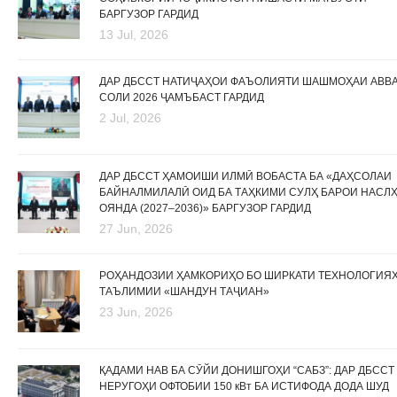
БАРГУЗОР ГАРДИД
13 Jul, 2026
ДАР ДБССТ НАТИҶАҲОИ ФАЪОЛИЯТИ ШАШМОҲАИ АВВ
СОЛИ 2026 ҶАМЪБАСТ ГАРДИД
2 Jul, 2026
ДАР ДБССТ ҲАМОИШИ ИЛМӢ ВОБАСТА БА «ДАҲСОЛАИ
БАЙНАЛМИЛАЛӢ ОИД БА ТАҲКИМИ СУЛҲ БАРОИ НАСЛ
ОЯНДА (2027–2036)» БАРГУЗОР ГАРДИД
27 Jun, 2026
РОҲАНДОЗИИ ҲАМКОРИҲО БО ШИРКАТИ ТЕХНОЛОГИЯ
ТАЪЛИМИИ «ШАНДУН ТАҶИАН»
23 Jun, 2026
ҚАДАМИ НАВ БА СӮЙИ ДОНИШГОҲИ “САБЗ”: ДАР ДБССТ
НЕРУГОҲИ ОФТОБИИ 150 кВт БА ИСТИФОДА ДОДА ШУД