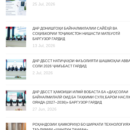
25 Jul, 2026
ДАР ДОНИШГОҲИ БАЙНАЛМИЛАЛИИ САЙЁҲӢ ВА
СОҲИБКОРИИ ТОҶИКИСТОН НИШАСТИ МАТБУОТӢ
БАРГУЗОР ГАРДИД
13 Jul, 2026
ДАР ДБССТ НАТИҶАҲОИ ФАЪОЛИЯТИ ШАШМОҲАИ АВВ
СОЛИ 2026 ҶАМЪБАСТ ГАРДИД
2 Jul, 2026
ДАР ДБССТ ҲАМОИШИ ИЛМӢ ВОБАСТА БА «ДАҲСОЛАИ
БАЙНАЛМИЛАЛӢ ОИД БА ТАҲКИМИ СУЛҲ БАРОИ НАСЛ
ОЯНДА (2027–2036)» БАРГУЗОР ГАРДИД
27 Jun, 2026
РОҲАНДОЗИИ ҲАМКОРИҲО БО ШИРКАТИ ТЕХНОЛОГИЯ
ТАЪЛИМИИ «ШАНДУН ТАҶИАН»