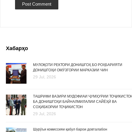
Хабарҳо
МУЛОҚОТИ РЕКТОРИ ДОНИШГОҲ БО РОҲБАРИЯТИ
ДОНИШГОҲИ ОМӮЗГОРИИ МАРКАЗИИ ЧИН
29 Jul, 2026
ТАШРИФИ ВАЗИРИ МУДОФИАИ ҶУМҲУРИИ ТОҶИКИСТО
БА ДОНИШГОҲИ БАЙНАЛМИЛАЛИИ САЙЁҲӢ ВА
СОҲИБКОРИИ ТОҶИКИСТОН
29 Jul, 2026
Шурӯъи комиссияи қабул барои довталабон