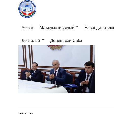
Асосӣ
Маълумоти умумӣ
Раванди таъли
Довталаб
Донишгоҳи Сабз