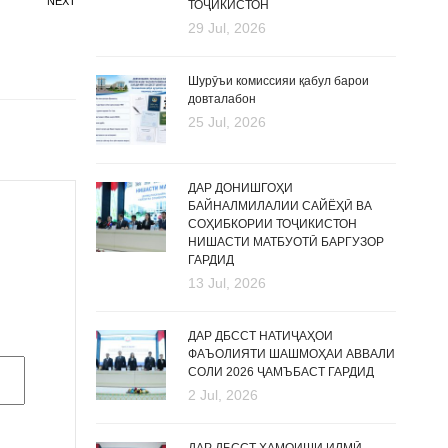
NEXT
ТОҶИКИСТОН
29 Jul, 2026
Шурӯъи комиссияи қабул барои
довталабон
25 Jul, 2026
ДАР ДОНИШГОҲИ
БАЙНАЛМИЛАЛИИ САЙЁҲӢ ВА
СОҲИБКОРИИ ТОҶИКИСТОН
НИШАСТИ МАТБУОТӢ БАРГУЗОР
ГАРДИД
13 Jul, 2026
ДАР ДБССТ НАТИҶАҲОИ
ФАЪОЛИЯТИ ШАШМОҲАИ АВВАЛИ
СОЛИ 2026 ҶАМЪБАСТ ГАРДИД
2 Jul, 2026