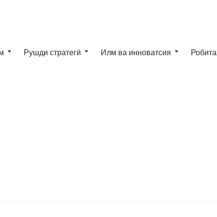
м
Рушди стратегӣ
Илм ва инноватсия
Робита