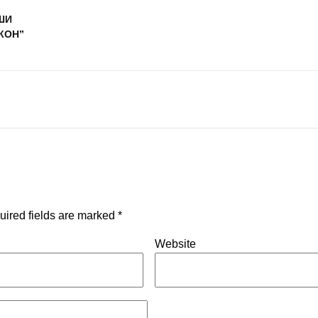
ШИ
КОН”
uired fields are marked
*
Website