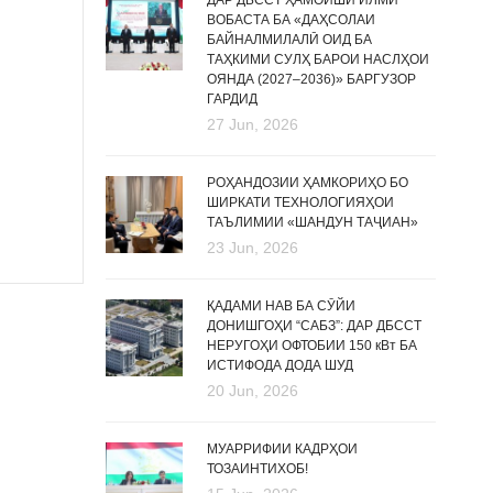
ДАР ДБССТ ҲАМОИШИ ИЛМӢ
ВОБАСТА БА «ДАҲСОЛАИ
БАЙНАЛМИЛАЛӢ ОИД БА
ТАҲКИМИ СУЛҲ БАРОИ НАСЛҲОИ
ОЯНДА (2027–2036)» БАРГУЗОР
ГАРДИД
27 Jun, 2026
РОҲАНДОЗИИ ҲАМКОРИҲО БО
ШИРКАТИ ТЕХНОЛОГИЯҲОИ
ТАЪЛИМИИ «ШАНДУН ТАҶИАН»
23 Jun, 2026
ҚАДАМИ НАВ БА СӮЙИ
ДОНИШГОҲИ “САБЗ”: ДАР ДБССТ
НЕРУГОҲИ ОФТОБИИ 150 кВт БА
ИСТИФОДА ДОДА ШУД
20 Jun, 2026
МУАРРИФИИ КАДРҲОИ
ТОЗАИНТИХОБ!