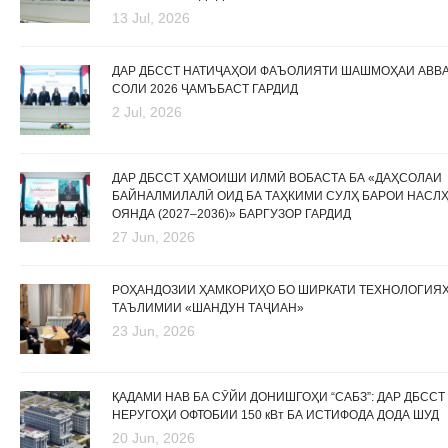
13 Jul, 2026
ДАР ДБССТ НАТИҶАҲОИ ФАЪОЛИЯТИ ШАШМОҲАИ АВВ
СОЛИ 2026 ҶАМЪБАСТ ГАРДИД
2 Jul, 2026
ДАР ДБССТ ҲАМОИШИ ИЛМӢ ВОБАСТА БА «ДАҲСОЛАИ
БАЙНАЛМИЛАЛӢ ОИД БА ТАҲКИМИ СУЛҲ БАРОИ НАСЛ
ОЯНДА (2027–2036)» БАРГУЗОР ГАРДИД
27 Jun, 2026
РОҲАНДОЗИИ ҲАМКОРИҲО БО ШИРКАТИ ТЕХНОЛОГИЯ
ТАЪЛИМИИ «ШАНДУН ТАҶИАН»
23 Jun, 2026
ҚАДАМИ НАВ БА СӮЙИ ДОНИШГОҲИ “САБЗ”: ДАР ДБССТ
НЕРУГОҲИ ОФТОБИИ 150 кВт БА ИСТИФОДА ДОДА ШУД
20 Jun, 2026