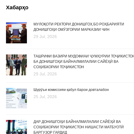
Хабарҳо
МУЛОҚОТИ РЕКТОРИ ДОНИШГОҲ БО РОҲБАРИЯТИ
ДОНИШГОҲИ ОМӮЗГОРИИ МАРКАЗИИ ЧИН
29 Jul, 2026
ТАШРИФИ ВАЗИРИ МУДОФИАИ ҶУМҲУРИИ ТОҶИКИСТО
БА ДОНИШГОҲИ БАЙНАЛМИЛАЛИИ САЙЁҲӢ ВА
СОҲИБКОРИИ ТОҶИКИСТОН
29 Jul, 2026
Шурӯъи комиссияи қабул барои довталабон
25 Jul, 2026
ДАР ДОНИШГОҲИ БАЙНАЛМИЛАЛИИ САЙЁҲӢ ВА
СОҲИБКОРИИ ТОҶИКИСТОН НИШАСТИ МАТБУОТӢ
БАРГУЗОР ГАРДИД