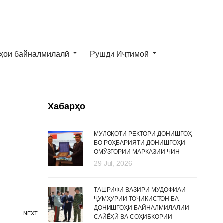
ҳои байналмилалӣ
Рушди Иҷтимоӣ
Хабарҳо
МУЛОҚОТИ РЕКТОРИ ДОНИШГОҲ
БО РОҲБАРИЯТИ ДОНИШГОҲИ
ОМӮЗГОРИИ МАРКАЗИИ ЧИН
29 Jul, 2026
ТАШРИФИ ВАЗИРИ МУДОФИАИ
ҶУМҲУРИИ ТОҶИКИСТОН БА
ДОНИШГОҲИ БАЙНАЛМИЛАЛИИ
NEXT
САЙЁҲӢ ВА СОҲИБКОРИИ