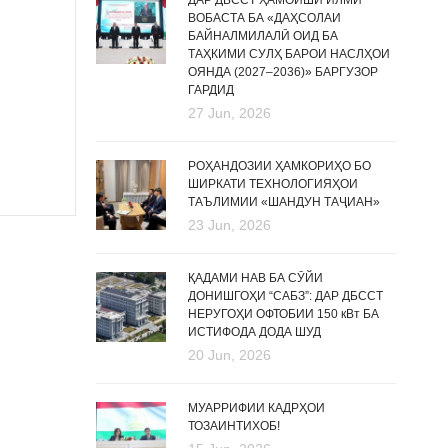
ДАР ДБССТ ҲАМОИШИ ИЛМӢ
ВОБАСТА БА «ДАҲСОЛАИ
БАЙНАЛМИЛАЛӢ ОИД БА
ТАҲКИМИ СУЛҲ БАРОИ НАСЛҲОИ
ОЯНДА (2027–2036)» БАРГУЗОР
ГАРДИД
27 Jun, 2026
РОҲАНДОЗИИ ҲАМКОРИҲО БО
ШИРКАТИ ТЕХНОЛОГИЯҲОИ
ТАЪЛИМИИ «ШАНДУН ТАҶИАН»
23 Jun, 2026
ҚАДАМИ НАВ БА СӮЙИ
ДОНИШГОҲИ “САБЗ”: ДАР ДБССТ
НЕРУГОҲИ ОФТОБИИ 150 кВт БА
ИСТИФОДА ДОДА ШУД
20 Jun, 2026
МУАРРИФИИ КАДРҲОИ
ТОЗАИНТИХОБ!