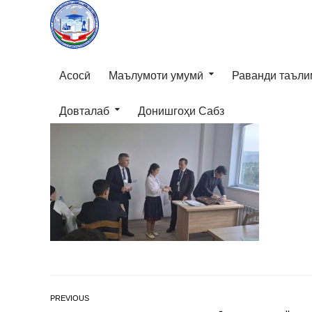
Асосӣ
Маълумоти умумӣ
Раванди таъли
Довталаб
Донишгоҳи Сабз
PREVIOUS