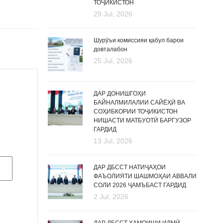
ТОҶИКИСТОН
29 Jul, 2026
Шурӯъи комиссияи қабул барои
довталабон
25 Jul, 2026
ДАР ДОНИШГОҲИ
БАЙНАЛМИЛАЛИИ САЙЁҲӢ ВА
СОҲИБКОРИИ ТОҶИКИСТОН
НИШАСТИ МАТБУОТӢ БАРГУЗОР
ГАРДИД
13 Jul, 2026
ДАР ДБССТ НАТИҶАҲОИ
ФАЪОЛИЯТИ ШАШМОҲАИ АВВАЛИ
СОЛИ 2026 ҶАМЪБАСТ ГАРДИД
2 Jul, 2026