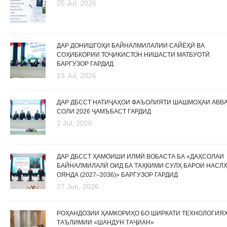
25 Jul, 2026
ДАР ДОНИШГОҲИ БАЙНАЛМИЛАЛИИ САЙЁҲӢ ВА
СОҲИБКОРИИ ТОҶИКИСТОН НИШАСТИ МАТБУОТӢ
БАРГУЗОР ГАРДИД
13 Jul, 2026
ДАР ДБССТ НАТИҶАҲОИ ФАЪОЛИЯТИ ШАШМОҲАИ АВВ
СОЛИ 2026 ҶАМЪБАСТ ГАРДИД
2 Jul, 2026
ДАР ДБССТ ҲАМОИШИ ИЛМӢ ВОБАСТА БА «ДАҲСОЛАИ
БАЙНАЛМИЛАЛӢ ОИД БА ТАҲКИМИ СУЛҲ БАРОИ НАСЛ
ОЯНДА (2027–2036)» БАРГУЗОР ГАРДИД
27 Jun, 2026
РОҲАНДОЗИИ ҲАМКОРИҲО БО ШИРКАТИ ТЕХНОЛОГИЯ
ТАЪЛИМИИ «ШАНДУН ТАҶИАН»