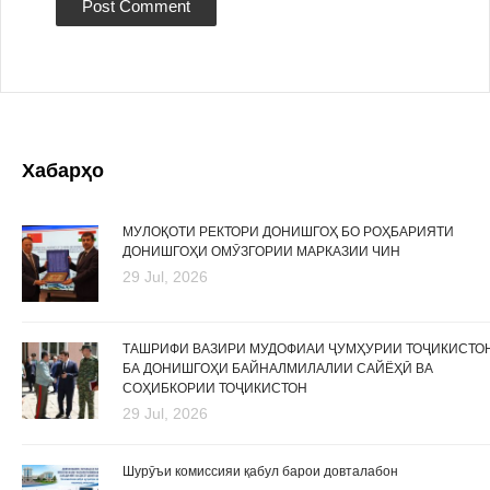
Хабарҳо
МУЛОҚОТИ РЕКТОРИ ДОНИШГОҲ БО РОҲБАРИЯТИ
ДОНИШГОҲИ ОМӮЗГОРИИ МАРКАЗИИ ЧИН
29 Jul, 2026
ТАШРИФИ ВАЗИРИ МУДОФИАИ ҶУМҲУРИИ ТОҶИКИСТО
БА ДОНИШГОҲИ БАЙНАЛМИЛАЛИИ САЙЁҲӢ ВА
СОҲИБКОРИИ ТОҶИКИСТОН
29 Jul, 2026
Шурӯъи комиссияи қабул барои довталабон