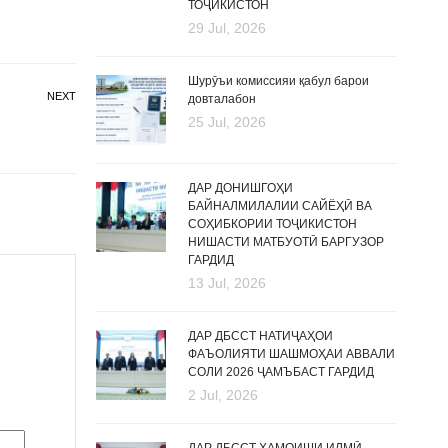
ТОҶИКИСТОН
29 Jul, 2026
Шурӯъи комиссияи қабул барои
NEXT
довталабон
25 Jul, 2026
ДАР ДОНИШГОҲИ
БАЙНАЛМИЛАЛИИ САЙЁҲӢ ВА
СОҲИБКОРИИ ТОҶИКИСТОН
НИШАСТИ МАТБУОТӢ БАРГУЗОР
ГАРДИД
13 Jul, 2026
ДАР ДБССТ НАТИҶАҲОИ
ФАЪОЛИЯТИ ШАШМОҲАИ АВВАЛИ
СОЛИ 2026 ҶАМЪБАСТ ГАРДИД
2 Jul, 2026