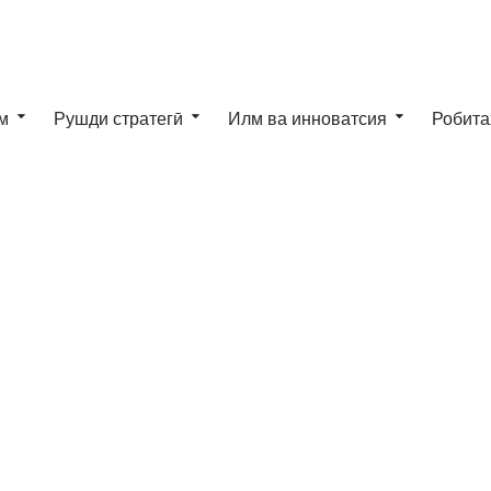
м
Рушди стратегӣ
Илм ва инноватсия
Робита