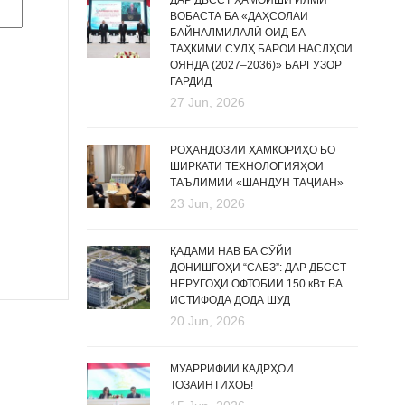
ДАР ДБССТ ҲАМОИШИ ИЛМӢ
ВОБАСТА БА «ДАҲСОЛАИ
БАЙНАЛМИЛАЛӢ ОИД БА
ТАҲКИМИ СУЛҲ БАРОИ НАСЛҲОИ
ОЯНДА (2027–2036)» БАРГУЗОР
ГАРДИД
27 Jun, 2026
РОҲАНДОЗИИ ҲАМКОРИҲО БО
ШИРКАТИ ТЕХНОЛОГИЯҲОИ
ТАЪЛИМИИ «ШАНДУН ТАҶИАН»
23 Jun, 2026
ҚАДАМИ НАВ БА СӮЙИ
ДОНИШГОҲИ “САБЗ”: ДАР ДБССТ
НЕРУГОҲИ ОФТОБИИ 150 кВт БА
ИСТИФОДА ДОДА ШУД
20 Jun, 2026
МУАРРИФИИ КАДРҲОИ
ТОЗАИНТИХОБ!