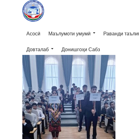
Асосӣ
Маълумоти умумӣ
Раванди таъли
Довталаб
Донишгоҳи Сабз