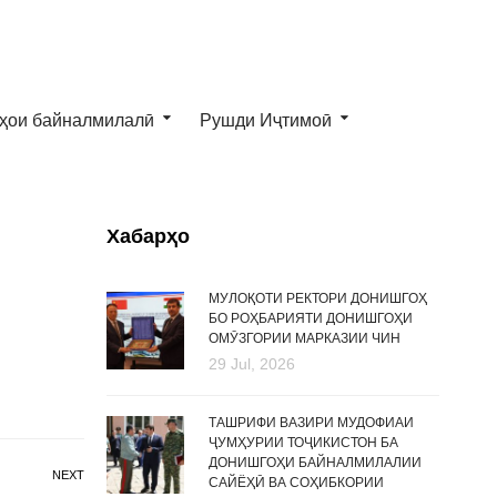
ҳои байналмилалӣ
Рушди Иҷтимоӣ
Хабарҳо
МУЛОҚОТИ РЕКТОРИ ДОНИШГОҲ
БО РОҲБАРИЯТИ ДОНИШГОҲИ
ОМӮЗГОРИИ МАРКАЗИИ ЧИН
29 Jul, 2026
ТАШРИФИ ВАЗИРИ МУДОФИАИ
ҶУМҲУРИИ ТОҶИКИСТОН БА
ДОНИШГОҲИ БАЙНАЛМИЛАЛИИ
NEXT
САЙЁҲӢ ВА СОҲИБКОРИИ