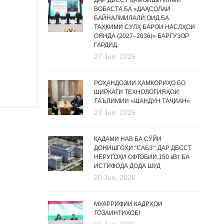
ДАР ДБССТ ҲАМОИШИ ИЛМӢ
ВОБАСТА БА «ДАҲСОЛАИ
БАЙНАЛМИЛАЛӢ ОИД БА
ТАҲКИМИ СУЛҲ БАРОИ НАСЛҲОИ
ОЯНДА (2027–2036)» БАРГУЗОР
ГАРДИД
27 Jun, 2026
РОҲАНДОЗИИ ҲАМКОРИҲО БО
ШИРКАТИ ТЕХНОЛОГИЯҲОИ
ТАЪЛИМИИ «ШАНДУН ТАҶИАН»
23 Jun, 2026
ҚАДАМИ НАВ БА СӮЙИ
ДОНИШГОҲИ “САБЗ”: ДАР ДБССТ
НЕРУГОҲИ ОФТОБИИ 150 кВт БА
ИСТИФОДА ДОДА ШУД
20 Jun, 2026
МУАРРИФИИ КАДРҲОИ
ТОЗАИНТИХОБ!