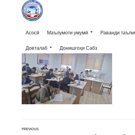
Асосӣ
Маълумоти умумӣ
Раванди таъли
Довталаб
Донишгоҳи Сабз
PREVIOUS