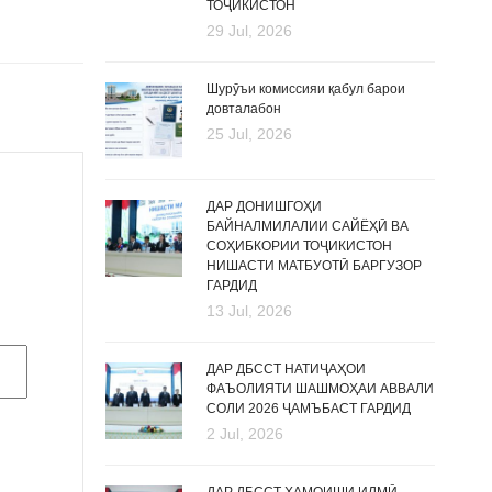
ТОҶИКИСТОН
29 Jul, 2026
Шурӯъи комиссияи қабул барои
довталабон
25 Jul, 2026
ДАР ДОНИШГОҲИ
БАЙНАЛМИЛАЛИИ САЙЁҲӢ ВА
СОҲИБКОРИИ ТОҶИКИСТОН
НИШАСТИ МАТБУОТӢ БАРГУЗОР
ГАРДИД
13 Jul, 2026
ДАР ДБССТ НАТИҶАҲОИ
ФАЪОЛИЯТИ ШАШМОҲАИ АВВАЛИ
СОЛИ 2026 ҶАМЪБАСТ ГАРДИД
2 Jul, 2026