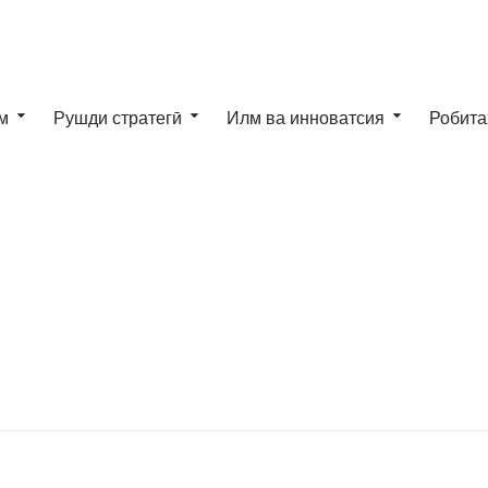
м
Рушди стратегӣ
Илм ва инноватсия
Робита