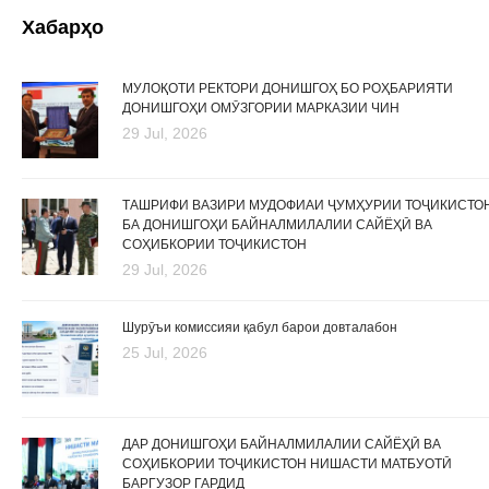
Хабарҳо
МУЛОҚОТИ РЕКТОРИ ДОНИШГОҲ БО РОҲБАРИЯТИ
ДОНИШГОҲИ ОМӮЗГОРИИ МАРКАЗИИ ЧИН
29 Jul, 2026
ТАШРИФИ ВАЗИРИ МУДОФИАИ ҶУМҲУРИИ ТОҶИКИСТО
БА ДОНИШГОҲИ БАЙНАЛМИЛАЛИИ САЙЁҲӢ ВА
СОҲИБКОРИИ ТОҶИКИСТОН
29 Jul, 2026
Шурӯъи комиссияи қабул барои довталабон
25 Jul, 2026
ДАР ДОНИШГОҲИ БАЙНАЛМИЛАЛИИ САЙЁҲӢ ВА
СОҲИБКОРИИ ТОҶИКИСТОН НИШАСТИ МАТБУОТӢ
БАРГУЗОР ГАРДИД