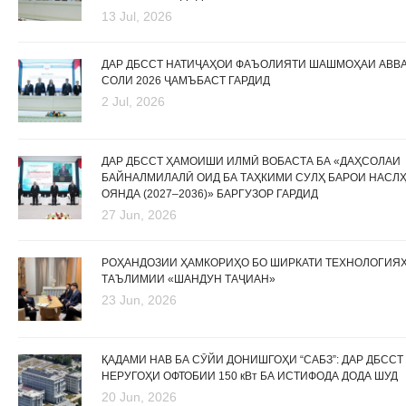
13 Jul, 2026
ДАР ДБССТ НАТИҶАҲОИ ФАЪОЛИЯТИ ШАШМОҲАИ АВВ
СОЛИ 2026 ҶАМЪБАСТ ГАРДИД
2 Jul, 2026
ДАР ДБССТ ҲАМОИШИ ИЛМӢ ВОБАСТА БА «ДАҲСОЛАИ
БАЙНАЛМИЛАЛӢ ОИД БА ТАҲКИМИ СУЛҲ БАРОИ НАСЛ
ОЯНДА (2027–2036)» БАРГУЗОР ГАРДИД
27 Jun, 2026
РОҲАНДОЗИИ ҲАМКОРИҲО БО ШИРКАТИ ТЕХНОЛОГИЯ
ТАЪЛИМИИ «ШАНДУН ТАҶИАН»
23 Jun, 2026
ҚАДАМИ НАВ БА СӮЙИ ДОНИШГОҲИ “САБЗ”: ДАР ДБССТ
НЕРУГОҲИ ОФТОБИИ 150 кВт БА ИСТИФОДА ДОДА ШУД
20 Jun, 2026