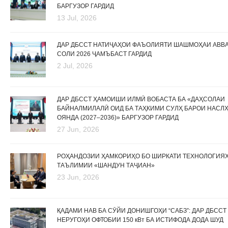
БАРГУЗОР ГАРДИД
13 Jul, 2026
ДАР ДБССТ НАТИҶАҲОИ ФАЪОЛИЯТИ ШАШМОҲАИ АВВ
СОЛИ 2026 ҶАМЪБАСТ ГАРДИД
2 Jul, 2026
ДАР ДБССТ ҲАМОИШИ ИЛМӢ ВОБАСТА БА «ДАҲСОЛАИ
БАЙНАЛМИЛАЛӢ ОИД БА ТАҲКИМИ СУЛҲ БАРОИ НАСЛ
ОЯНДА (2027–2036)» БАРГУЗОР ГАРДИД
27 Jun, 2026
РОҲАНДОЗИИ ҲАМКОРИҲО БО ШИРКАТИ ТЕХНОЛОГИЯ
ТАЪЛИМИИ «ШАНДУН ТАҶИАН»
23 Jun, 2026
ҚАДАМИ НАВ БА СӮЙИ ДОНИШГОҲИ “САБЗ”: ДАР ДБССТ
НЕРУГОҲИ ОФТОБИИ 150 кВт БА ИСТИФОДА ДОДА ШУД