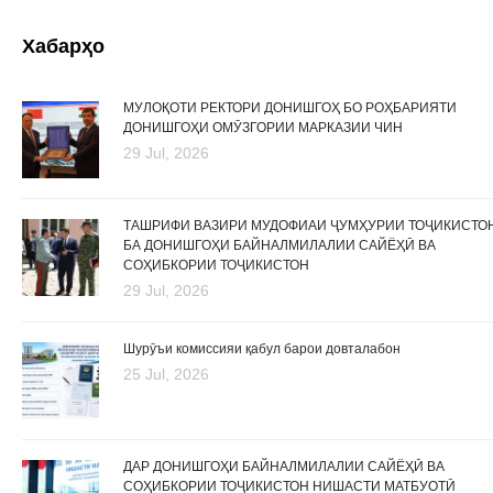
Хабарҳо
МУЛОҚОТИ РЕКТОРИ ДОНИШГОҲ БО РОҲБАРИЯТИ
ДОНИШГОҲИ ОМӮЗГОРИИ МАРКАЗИИ ЧИН
29 Jul, 2026
ТАШРИФИ ВАЗИРИ МУДОФИАИ ҶУМҲУРИИ ТОҶИКИСТО
БА ДОНИШГОҲИ БАЙНАЛМИЛАЛИИ САЙЁҲӢ ВА
СОҲИБКОРИИ ТОҶИКИСТОН
29 Jul, 2026
Шурӯъи комиссияи қабул барои довталабон
25 Jul, 2026
ДАР ДОНИШГОҲИ БАЙНАЛМИЛАЛИИ САЙЁҲӢ ВА
СОҲИБКОРИИ ТОҶИКИСТОН НИШАСТИ МАТБУОТӢ