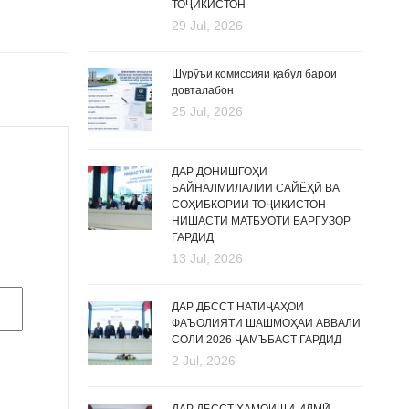
ТОҶИКИСТОН
29 Jul, 2026
Шурӯъи комиссияи қабул барои
довталабон
25 Jul, 2026
ДАР ДОНИШГОҲИ
БАЙНАЛМИЛАЛИИ САЙЁҲӢ ВА
СОҲИБКОРИИ ТОҶИКИСТОН
НИШАСТИ МАТБУОТӢ БАРГУЗОР
ГАРДИД
13 Jul, 2026
ДАР ДБССТ НАТИҶАҲОИ
ФАЪОЛИЯТИ ШАШМОҲАИ АВВАЛИ
СОЛИ 2026 ҶАМЪБАСТ ГАРДИД
2 Jul, 2026