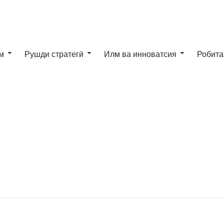
м
Рушди стратегӣ
Илм ва инноватсия
Робита