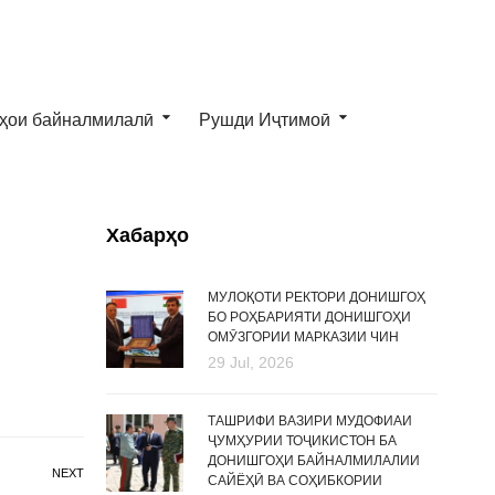
ҳои байналмилалӣ
Рушди Иҷтимоӣ
Хабарҳо
МУЛОҚОТИ РЕКТОРИ ДОНИШГОҲ
БО РОҲБАРИЯТИ ДОНИШГОҲИ
ОМӮЗГОРИИ МАРКАЗИИ ЧИН
29 Jul, 2026
ТАШРИФИ ВАЗИРИ МУДОФИАИ
ҶУМҲУРИИ ТОҶИКИСТОН БА
ДОНИШГОҲИ БАЙНАЛМИЛАЛИИ
NEXT
САЙЁҲӢ ВА СОҲИБКОРИИ