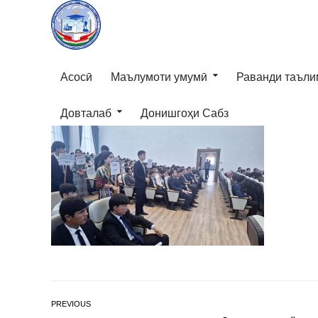
Асосӣ
Маълумоти умумӣ
Раванди таъли
Довталаб
Донишгоҳи Сабз
PREVIOUS