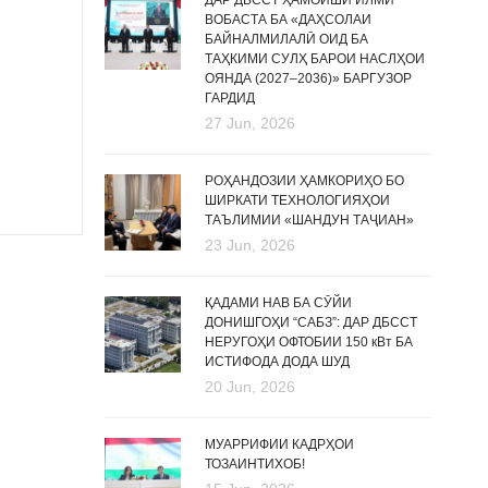
ДАР ДБССТ ҲАМОИШИ ИЛМӢ
ВОБАСТА БА «ДАҲСОЛАИ
БАЙНАЛМИЛАЛӢ ОИД БА
ТАҲКИМИ СУЛҲ БАРОИ НАСЛҲОИ
ОЯНДА (2027–2036)» БАРГУЗОР
ГАРДИД
27 Jun, 2026
РОҲАНДОЗИИ ҲАМКОРИҲО БО
ШИРКАТИ ТЕХНОЛОГИЯҲОИ
ТАЪЛИМИИ «ШАНДУН ТАҶИАН»
23 Jun, 2026
ҚАДАМИ НАВ БА СӮЙИ
ДОНИШГОҲИ “САБЗ”: ДАР ДБССТ
НЕРУГОҲИ ОФТОБИИ 150 кВт БА
ИСТИФОДА ДОДА ШУД
20 Jun, 2026
МУАРРИФИИ КАДРҲОИ
ТОЗАИНТИХОБ!