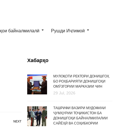
ҳои байналмилалӣ
Рушди Иҷтимоӣ
Хабарҳо
МУЛОҚОТИ РЕКТОРИ ДОНИШГОҲ
БО РОҲБАРИЯТИ ДОНИШГОҲИ
ОМӮЗГОРИИ МАРКАЗИИ ЧИН
29 Jul, 2026
ТАШРИФИ ВАЗИРИ МУДОФИАИ
ҶУМҲУРИИ ТОҶИКИСТОН БА
ДОНИШГОҲИ БАЙНАЛМИЛАЛИИ
NEXT
САЙЁҲӢ ВА СОҲИБКОРИИ