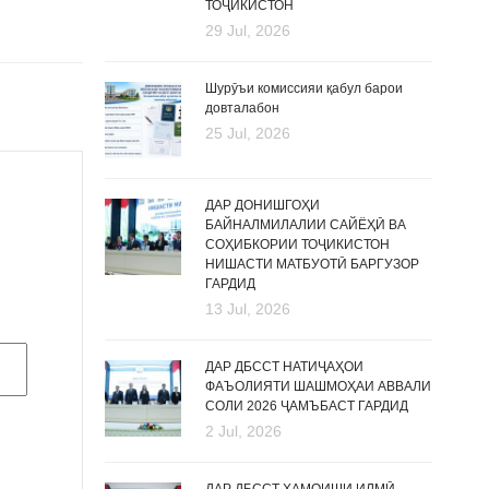
ТОҶИКИСТОН
29 Jul, 2026
Шурӯъи комиссияи қабул барои
довталабон
25 Jul, 2026
ДАР ДОНИШГОҲИ
БАЙНАЛМИЛАЛИИ САЙЁҲӢ ВА
СОҲИБКОРИИ ТОҶИКИСТОН
НИШАСТИ МАТБУОТӢ БАРГУЗОР
ГАРДИД
13 Jul, 2026
ДАР ДБССТ НАТИҶАҲОИ
ФАЪОЛИЯТИ ШАШМОҲАИ АВВАЛИ
СОЛИ 2026 ҶАМЪБАСТ ГАРДИД
2 Jul, 2026