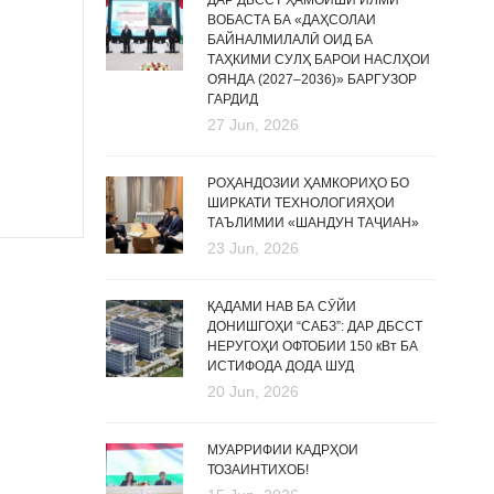
ДАР ДБССТ ҲАМОИШИ ИЛМӢ
ВОБАСТА БА «ДАҲСОЛАИ
БАЙНАЛМИЛАЛӢ ОИД БА
ТАҲКИМИ СУЛҲ БАРОИ НАСЛҲОИ
ОЯНДА (2027–2036)» БАРГУЗОР
ГАРДИД
27 Jun, 2026
РОҲАНДОЗИИ ҲАМКОРИҲО БО
ШИРКАТИ ТЕХНОЛОГИЯҲОИ
ТАЪЛИМИИ «ШАНДУН ТАҶИАН»
23 Jun, 2026
ҚАДАМИ НАВ БА СӮЙИ
ДОНИШГОҲИ “САБЗ”: ДАР ДБССТ
НЕРУГОҲИ ОФТОБИИ 150 кВт БА
ИСТИФОДА ДОДА ШУД
20 Jun, 2026
МУАРРИФИИ КАДРҲОИ
ТОЗАИНТИХОБ!