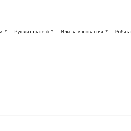
м
Рушди стратегӣ
Илм ва инноватсия
Робита