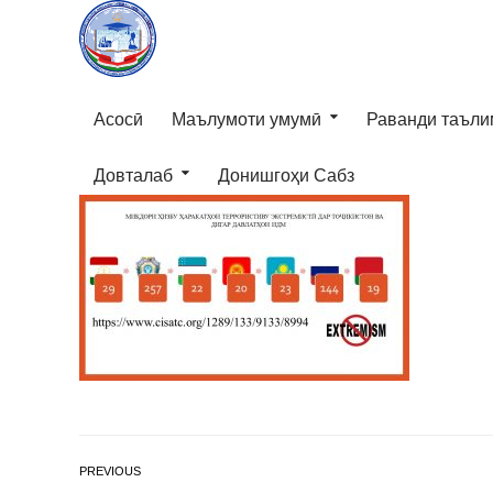
Асосӣ
Маълумоти умумӣ
Раванди таъли
Довталаб
Донишгоҳи Сабз
PREVIOUS