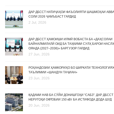
ДАР ДБССТ НАТИҶАҲОИ ФАЪОЛИЯТИ ШАШМОҲАИ АВВ
СОЛИ 2026 ҶАМЪБАСТ ГАРДИД
2 Jul, 2026
ДАР ДБССТ ҲАМОИШИ ИЛМӢ ВОБАСТА БА «ДАҲСОЛАИ
БАЙНАЛМИЛАЛӢ ОИД БА ТАҲКИМИ СУЛҲ БАРОИ НАСЛ
ОЯНДА (2027–2036)» БАРГУЗОР ГАРДИД
27 Jun, 2026
РОҲАНДОЗИИ ҲАМКОРИҲО БО ШИРКАТИ ТЕХНОЛОГИЯ
ТАЪЛИМИИ «ШАНДУН ТАҶИАН»
23 Jun, 2026
ҚАДАМИ НАВ БА СӮЙИ ДОНИШГОҲИ “САБЗ”: ДАР ДБССТ
НЕРУГОҲИ ОФТОБИИ 150 кВт БА ИСТИФОДА ДОДА ШУД
20 Jun, 2026