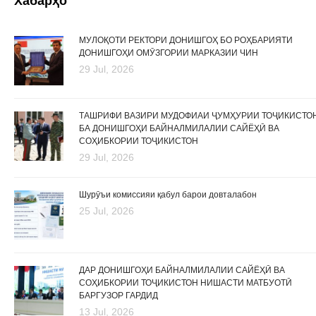
Хабарҳо
МУЛОҚОТИ РЕКТОРИ ДОНИШГОҲ БО РОҲБАРИЯТИ
ДОНИШГОҲИ ОМӮЗГОРИИ МАРКАЗИИ ЧИН
29 Jul, 2026
ТАШРИФИ ВАЗИРИ МУДОФИАИ ҶУМҲУРИИ ТОҶИКИСТО
БА ДОНИШГОҲИ БАЙНАЛМИЛАЛИИ САЙЁҲӢ ВА
СОҲИБКОРИИ ТОҶИКИСТОН
29 Jul, 2026
Шурӯъи комиссияи қабул барои довталабон
25 Jul, 2026
ДАР ДОНИШГОҲИ БАЙНАЛМИЛАЛИИ САЙЁҲӢ ВА
СОҲИБКОРИИ ТОҶИКИСТОН НИШАСТИ МАТБУОТӢ
БАРГУЗОР ГАРДИД
13 Jul, 2026