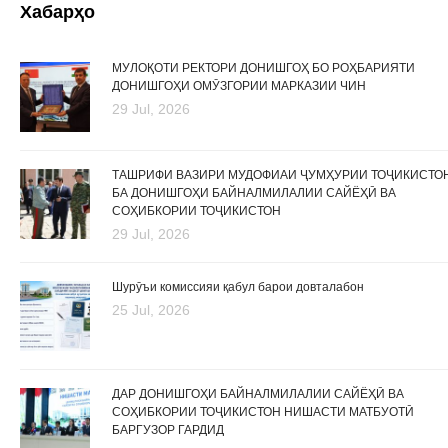
Хабарҳо
МУЛОҚОТИ РЕКТОРИ ДОНИШГОҲ БО РОҲБАРИЯТИ
ДОНИШГОҲИ ОМӮЗГОРИИ МАРКАЗИИ ЧИН
29 Jul, 2026
ТАШРИФИ ВАЗИРИ МУДОФИАИ ҶУМҲУРИИ ТОҶИКИСТО
БА ДОНИШГОҲИ БАЙНАЛМИЛАЛИИ САЙЁҲӢ ВА
СОҲИБКОРИИ ТОҶИКИСТОН
29 Jul, 2026
Шурӯъи комиссияи қабул барои довталабон
25 Jul, 2026
ДАР ДОНИШГОҲИ БАЙНАЛМИЛАЛИИ САЙЁҲӢ ВА
СОҲИБКОРИИ ТОҶИКИСТОН НИШАСТИ МАТБУОТӢ
БАРГУЗОР ГАРДИД