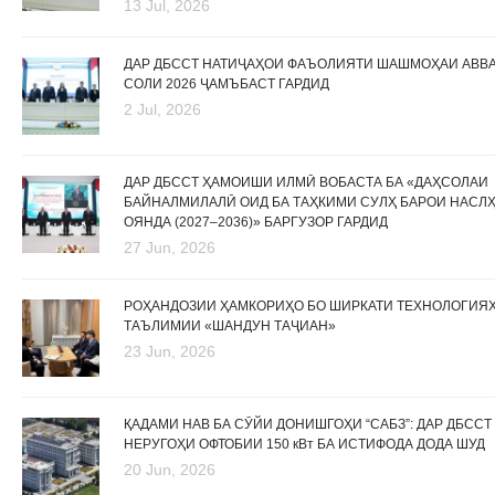
13 Jul, 2026
ДАР ДБССТ НАТИҶАҲОИ ФАЪОЛИЯТИ ШАШМОҲАИ АВВ
СОЛИ 2026 ҶАМЪБАСТ ГАРДИД
2 Jul, 2026
ДАР ДБССТ ҲАМОИШИ ИЛМӢ ВОБАСТА БА «ДАҲСОЛАИ
БАЙНАЛМИЛАЛӢ ОИД БА ТАҲКИМИ СУЛҲ БАРОИ НАСЛ
ОЯНДА (2027–2036)» БАРГУЗОР ГАРДИД
27 Jun, 2026
РОҲАНДОЗИИ ҲАМКОРИҲО БО ШИРКАТИ ТЕХНОЛОГИЯ
ТАЪЛИМИИ «ШАНДУН ТАҶИАН»
23 Jun, 2026
ҚАДАМИ НАВ БА СӮЙИ ДОНИШГОҲИ “САБЗ”: ДАР ДБССТ
НЕРУГОҲИ ОФТОБИИ 150 кВт БА ИСТИФОДА ДОДА ШУД
20 Jun, 2026