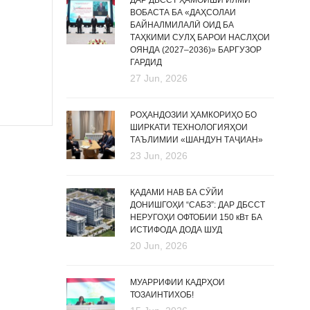
ДАР ДБССТ ҲАМОИШИ ИЛМӢ
ВОБАСТА БА «ДАҲСОЛАИ
БАЙНАЛМИЛАЛӢ ОИД БА
ТАҲКИМИ СУЛҲ БАРОИ НАСЛҲОИ
ОЯНДА (2027–2036)» БАРГУЗОР
ГАРДИД
27 Jun, 2026
РОҲАНДОЗИИ ҲАМКОРИҲО БО
ШИРКАТИ ТЕХНОЛОГИЯҲОИ
ТАЪЛИМИИ «ШАНДУН ТАҶИАН»
23 Jun, 2026
ҚАДАМИ НАВ БА СӮЙИ
ДОНИШГОҲИ “САБЗ”: ДАР ДБССТ
НЕРУГОҲИ ОФТОБИИ 150 кВт БА
ИСТИФОДА ДОДА ШУД
20 Jun, 2026
МУАРРИФИИ КАДРҲОИ
ТОЗАИНТИХОБ!