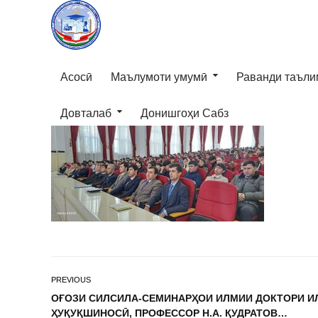
Асосӣ
Маълумоти умумӣ
Раванди таъли
Довталаб
Донишгоҳи Сабз
PREVIOUS
ОҒОЗИ СИЛСИЛА-СЕМИНАРҲОИ ИЛМИИ ДОКТОРИ И
ҲУҚУҚШИНОСӢ, ПРОФЕССОР Н.А. ҚУДРАТОВ…