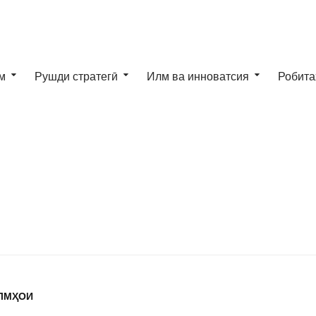
м
Рушди стратегӣ
Илм ва инноватсия
Робита
ЛМҲОИ