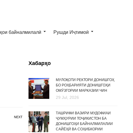
ҳои байналмилалӣ
Рушди Иҷтимоӣ
Хабарҳо
МУЛОҚОТИ РЕКТОРИ ДОНИШГОҲ
БО РОҲБАРИЯТИ ДОНИШГОҲИ
ОМӮЗГОРИИ МАРКАЗИИ ЧИН
29 Jul, 2026
ТАШРИФИ ВАЗИРИ МУДОФИАИ
NEXT
ҶУМҲУРИИ ТОҶИКИСТОН БА
ДОНИШГОҲИ БАЙНАЛМИЛАЛИИ
САЙЁҲӢ ВА СОҲИБКОРИИ