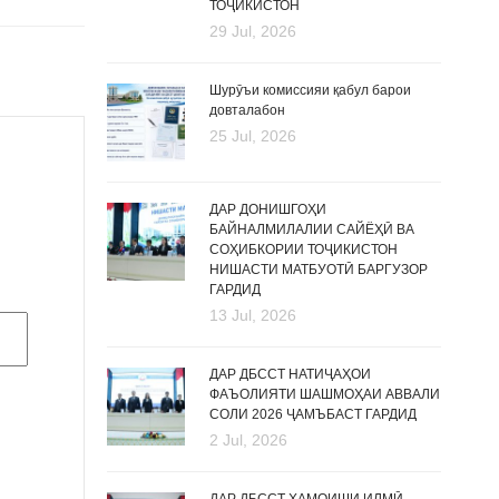
ТОҶИКИСТОН
29 Jul, 2026
Шурӯъи комиссияи қабул барои
довталабон
25 Jul, 2026
ДАР ДОНИШГОҲИ
БАЙНАЛМИЛАЛИИ САЙЁҲӢ ВА
СОҲИБКОРИИ ТОҶИКИСТОН
НИШАСТИ МАТБУОТӢ БАРГУЗОР
ГАРДИД
13 Jul, 2026
ДАР ДБССТ НАТИҶАҲОИ
ФАЪОЛИЯТИ ШАШМОҲАИ АВВАЛИ
СОЛИ 2026 ҶАМЪБАСТ ГАРДИД
2 Jul, 2026