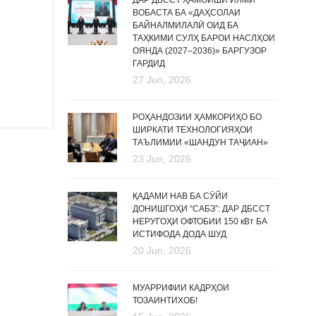
ДАР ДБССТ ҲАМОИШИ ИЛМӢ
ВОБАСТА БА «ДАҲСОЛАИ
БАЙНАЛМИЛАЛӢ ОИД БА
ТАҲКИМИ СУЛҲ БАРОИ НАСЛҲОИ
ОЯНДА (2027–2036)» БАРГУЗОР
ГАРДИД
27 Jun, 2026
РОҲАНДОЗИИ ҲАМКОРИҲО БО
ШИРКАТИ ТЕХНОЛОГИЯҲОИ
ТАЪЛИМИИ «ШАНДУН ТАҶИАН»
23 Jun, 2026
ҚАДАМИ НАВ БА СӮЙИ
ДОНИШГОҲИ “САБЗ”: ДАР ДБССТ
НЕРУГОҲИ ОФТОБИИ 150 кВт БА
ИСТИФОДА ДОДА ШУД
20 Jun, 2026
МУАРРИФИИ КАДРҲОИ
ТОЗАИНТИХОБ!