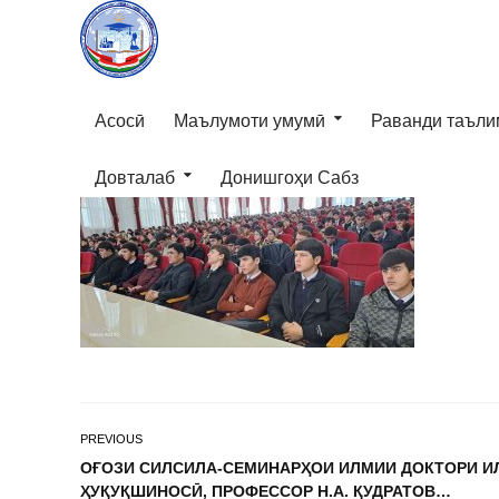
Асосӣ
Маълумоти умумӣ
Раванди таъли
Довталаб
Донишгоҳи Сабз
PREVIOUS
ОҒОЗИ СИЛСИЛА-СЕМИНАРҲОИ ИЛМИИ ДОКТОРИ И
ҲУҚУҚШИНОСӢ, ПРОФЕССОР Н.А. ҚУДРАТОВ…