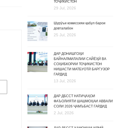
ТОҶИКИСТОН
29 Jul, 2026
Шурӯъи комиссияи қабул барои
довталабон
25 Jul, 2026
ДАР ДОНИШГОҲИ
БАЙНАЛМИЛАЛИИ САЙЁҲӢ ВА
СОҲИБКОРИИ ТОҶИКИСТОН
НИШАСТИ МАТБУОТӢ БАРГУЗОР
ГАРДИД
13 Jul, 2026
ДАР ДБССТ НАТИҶАҲОИ
ФАЪОЛИЯТИ ШАШМОҲАИ АВВАЛИ
СОЛИ 2026 ҶАМЪБАСТ ГАРДИД
2 Jul, 2026