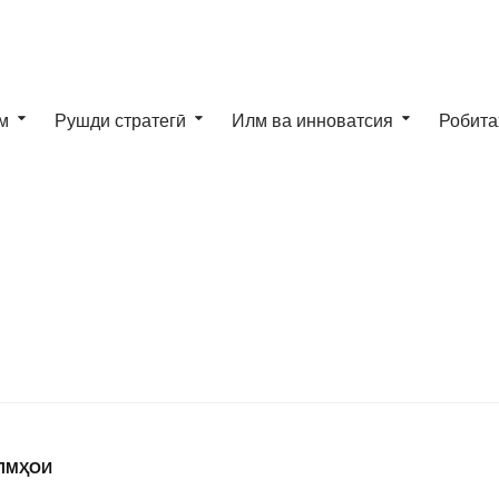
м
Рушди стратегӣ
Илм ва инноватсия
Робита
ЛМҲОИ