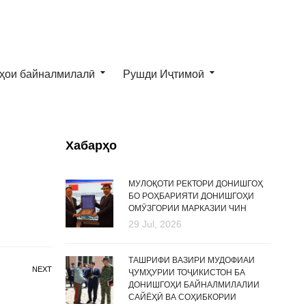
ҳои байналмилалӣ
Рушди Иҷтимоӣ
Хабарҳо
МУЛОҚОТИ РЕКТОРИ ДОНИШГОҲ
БО РОҲБАРИЯТИ ДОНИШГОҲИ
ОМӮЗГОРИИ МАРКАЗИИ ЧИН
29 Jul, 2026
ТАШРИФИ ВАЗИРИ МУДОФИАИ
NEXT
ҶУМҲУРИИ ТОҶИКИСТОН БА
ДОНИШГОҲИ БАЙНАЛМИЛАЛИИ
САЙЁҲӢ ВА СОҲИБКОРИИ