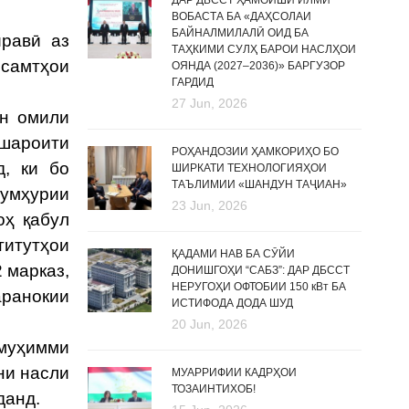
ДАР ДБССТ ҲАМОИШИ ИЛМӢ
ВОБАСТА БА «ДАҲСОЛАИ
БАЙНАЛМИЛАЛӢ ОИД БА
равӣ аз
ТАҲКИМИ СУЛҲ БАРОИ НАСЛҲОИ
 самтҳои
ОЯНДА (2027–2036)» БАРГУЗОР
ГАРДИД
27 Jun, 2026
н омили
 шароити
РОҲАНДОЗИИ ҲАМКОРИҲО БО
д, ки бо
ШИРКАТИ ТЕХНОЛОГИЯҲОИ
ТАЪЛИМИИ «ШАНДУН ТАҶИАН»
умҳурии
23 Jun, 2026
оҳ қабул
титутҳои
ҚАДАМИ НАВ БА СӮЙИ
2 марказ,
ДОНИШГОҲИ “САБЗ”: ДАР ДБССТ
НЕРУГОҲИ ОФТОБИИ 150 кВт БА
аранокии
ИСТИФОДА ДОДА ШУД
20 Jun, 2026
муҳимми
ни насли
МУАРРИФИИ КАДРҲОИ
ТОЗАИНТИХОБ!
данд.