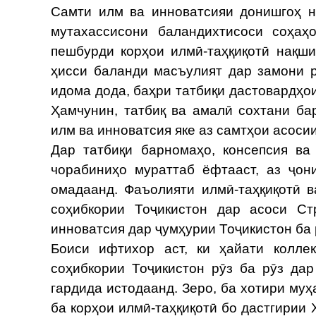
Самти илм ва инноватсияи донишгоҳ н
мутахассисони баландихтисоси соҳаҳои
пешбурди корҳои илмӣ-таҳқиқотӣ нақш
ҳисси баланди масъулият дар замони 
идома дода, баҳри татбиқи дастовардҳои
Ҳамчунин, татбиқ ва амалӣ сохтани ба
илм ва инноватсия яке аз самтҳои асос
Дар татбиқи барномаҳо, консепсия ва
чорабиниҳо мураттаб ёфтааст, аз ҷон
омадаанд. Фаъолияти илмӣ-таҳқиқотӣ 
соҳибкории Тоҷикистон дар асоси С
инноватсия дар ҷумҳурии Тоҷикистон ба 
Боиси ифтихор аст, ки ҳайати колле
соҳибкории Тоҷикистон рӯз ба рӯз да
гардида истодаанд. Зеро, ба хотири му
ба корҳои илмӣ-таҳқиқотӣ бо дастгирии