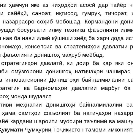
из ҳамчун яке аз ниҳодҳои асосӣ дар тайёр 
 сайёҳӣ, саноат, иқтисод, гумрук, тиҷорат, 
и назаррасро соҳиб мебошад. Кормандони дон
рушди босуръати илму техника фаъолияти илм
 нав ба нави илмӣ кӯшиши зиёд ба харҷ дода ис
рномаҳо, консепсия ва стратегияҳои давлатии 
ии фаъолияти донишгоҳ маҳсуб меёбад.
 стратегияҳои давлатӣ, ки доир ба ҳар яки о
иби омӯзгорони донишгоҳ натиҷаҳои чашмрас
ва инноватсионии Донишгоҳи байналмилалии с
тратегия ва Барномаҳои давлатии марбут ба
роҳ монда шудааст.
ктиви меҳнатии Донишгоҳи байналмилалии са
р ҳама самтҳои фаъолият ба натиҷаҳои назар
ҳайё кардани шароити муосири таълимӣ ва машғ
 Ҳукумати Ҷумҳурии Тоҷикистон тамоми имконият