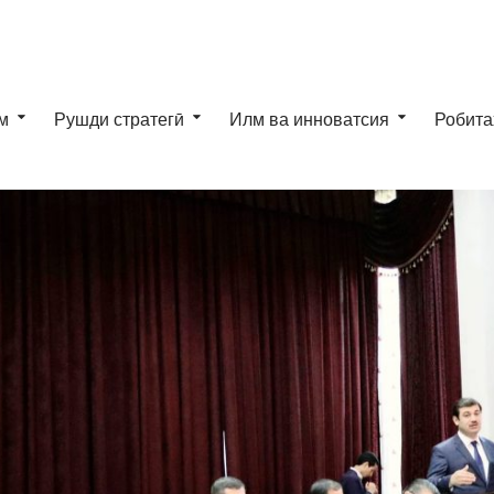
м
Рушди стратегӣ
Илм ва инноватсия
Робита