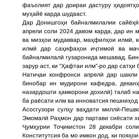
фаъолият дар доираи дастуру ҳидоятҳ
муҳайё карда шудааст.
Дар Донишгоҳи байналмилалии сайёҳӣ 
апрели соли 2024 давом карда, дар ин 
ва мизҳои мудаввар, маҳфилҳои илмӣ, 
илмӣ дар саҳифаҳои иҷтимоӣ ва маҷ
байналмилалӣ гузаронида мешавад. Бин
зарур аст, ки “Ҳафтаи илм”-ро дар сатҳи
Натиҷаи конфронси апрелӣ дар шакли
бинобар ин мудирони кафедра, деканҳ
назардошти ҳамкорони дохилӣ) талаб на
ба раёсати илм ва инноватсия пешниҳод
Асосгузори сулҳу ваҳдати миллӣ-Пешв
Эмомалӣ Раҳмон дар партави сиёсати 
Ҷумҳурии Тоҷикистон 28 декабри сол
Конститутсия ба мо имкон дод, ки пояҳо