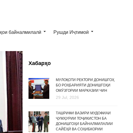
ҳои байналмилалӣ
Рушди Иҷтимоӣ
Хабарҳо
МУЛОҚОТИ РЕКТОРИ ДОНИШГОҲ
БО РОҲБАРИЯТИ ДОНИШГОҲИ
ОМӮЗГОРИИ МАРКАЗИИ ЧИН
29 Jul, 2026
ТАШРИФИ ВАЗИРИ МУДОФИАИ
ҶУМҲУРИИ ТОҶИКИСТОН БА
ДОНИШГОҲИ БАЙНАЛМИЛАЛИИ
САЙЁҲӢ ВА СОҲИБКОРИИ