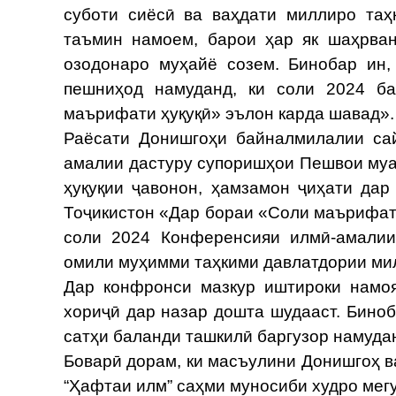
суботи сиёсӣ ва ваҳдати миллиро таҳ
таъмин намоем, барои ҳар як шаҳрва
озодонаро муҳайё созем. Бинобар ин
пешниҳод намуданд, ки соли 2024 б
маърифати ҳуқуқӣ» эълон карда шавад».
Раёсати Донишгоҳи байналмилалии сай
амалии дастуру супоришҳои Пешвои му
ҳуқуқии ҷавонон, ҳамзамон ҷиҳати да
Тоҷикистон «Дар бораи «Соли маърифати
соли 2024 Конференсияи илмӣ-амалии
омили муҳимми таҳкими давлатдории мил
Дар конфронси мазкур иштироки намоя
хориҷӣ дар назар дошта шудааст. Биноб
сатҳи баланди ташкилӣ баргузор намуда
Боварӣ дорам, ки масъулини Донишгоҳ в
“Ҳафтаи илм” саҳми муносиби худро мег