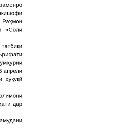
арамонро
инкишофи
 Раҳмон
ӣ «Соли
 татбиқи
аърифати
Ҷумҳурии
6 апрели
 ҳуқуқӣ
 олимони
ҳати дар
намудани