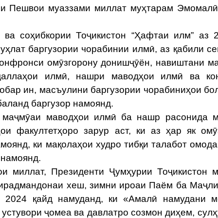
ои Пешвои муаззами миллат муҳтарам Эмомал
ва соҳибкории Тоҷикистон “Ҳафтаи илм” аз 
муҳлат баргузории чорабинии илмӣ, аз қабили с
конфронси омӯзгорону донишҷӯён, навиштани м
аллаҳои илмӣ, нашри маводҳои илмӣ ва ко
обар ин, масъулини баргузории чорабиниҳои бо
 баланд баргузор намоянд.
 маҷмӯаи маводҳои илмӣ ба нашр расонида м
ои факултетҳоро зарур аст, ки аз ҳар як омӯ
моянд, ки мақолаҳои худро тибқи талабот омода
 намоянд.
ои миллат, Президенти Ҷумҳурии Тоҷикистон 
хирадмандонаи хеш, зимни ироаи Паём ба Маҷл
и 2024 қайд намуданд, ки «Амалӣ намудани 
и устувори ҷомеа ва давлатро созмон диҳем, сулҳ