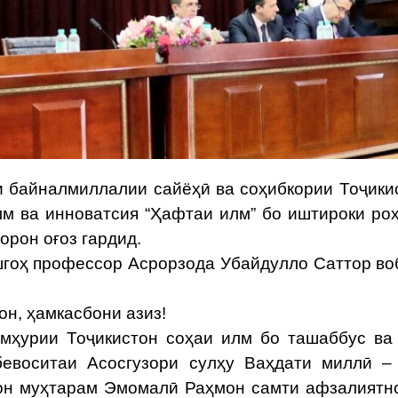
байналмиллалии сайёҳӣ ва соҳибкории Тоҷики
м ва инноватсия “Ҳафтаи илм” бо иштироки ро
орон оғоз гардид.
ҳ профессор Асрорзода Убайдулло Саттор во
н, ҳамкасбони азиз!
урии Тоҷикистон соҳаи илм бо ташаббус ва 
евоситаи Асосгузори сулҳу Ваҳдати миллӣ –
тон муҳтарам Эмомалӣ Раҳмон самти афзалиятн