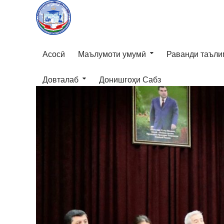
Асосӣ
Маълумоти умумӣ
Раванди таъли
Довталаб
Донишгоҳи Сабз