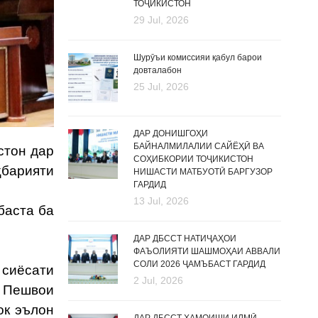
ТОҶИКИСТОН
29 Jul, 2026
Шурӯъи комиссияи қабул барои
довталабон
25 Jul, 2026
ДАР ДОНИШГОҲИ
БАЙНАЛМИЛАЛИИ САЙЁҲӢ ВА
стон дар
СОҲИБКОРИИ ТОҶИКИСТОН
ҳбарияти
НИШАСТИ МАТБУОТӢ БАРГУЗОР
ГАРДИД
13 Jul, 2026
баста ба
ДАР ДБССТ НАТИҶАҲОИ
ФАЪОЛИЯТИ ШАШМОҲАИ АВВАЛИ
СОЛИ 2026 ҶАМЪБАСТ ГАРДИД
сиёсати
2 Jul, 2026
 Пешвои
ок эълон