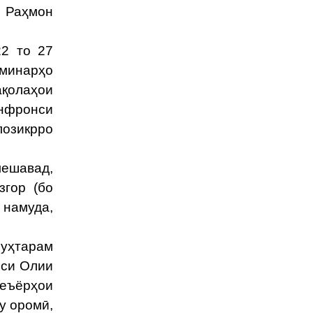
ӣ Раҳмон
22 то 27
еминарҳо
ақолаҳои
нфронси
лозикрро
ешавад,
згор (бо
 намуда,
муҳтарам
иси Олии
меъёрҳои
у оромӣ,