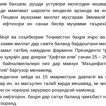
ким бахшем, рушди устувори иқтисодии кишв
нди мамлакат шароити зиндагии арзанда ва 
, Пешвои муаззами миллат муҳтарам Эмомалӣ
а ифтихори ин санаи бисёр муҳимми таърих
ёҳӣ ва соҳибкории Тоҷикистон баҳри иҷро ва
аззами миллат дар самти баланд бардоштани м
р амал татбиқ намудани фармони Президенти 
 ҳуқуқӣ» дар доираи “Ҳафтаи илм” санаи 25 – 2
 байналмилалиро низ дар мавзуи “Маърифати
лӣ” баргузор менамояд.
ндагони зиёда аз 15 мақомотҳои давлатӣ ва
ар ин, аз масъулин талаб карда мешавад, ки ҷи
ни он чораҳои заруриро роҳандозӣ намоянд.
а омӯзгорон, баҳри дар сатҳи баланд ҷамъбаст 
узоранд.