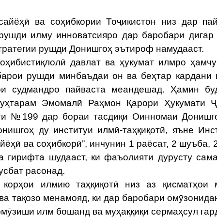
йёҳӣ ва соҳибкории Тоҷикистон низ дар пай
 рушди илму инноватсияро дар баробари дигар
тратегии рушди Донишгоҳ эътироф намудааст.
ибистиқлолӣ давлат ва ҳукумат илмро ҳамчу
барои рушди минбаъдаи он ва беҳтар кардани
ои судмандро пайваста меандешад. Ҳамин бу
муҳтарам Эмомалӣ Раҳмон Қарори Ҳукумати Ҷ
ҳти №199 дар бораи тасдиқи Оинномаи Донишг
нишгоҳ ду институи илмӣ-таҳқиқотӣ, яъне Инс
йёҳӣ ва соҳибкорӣ”, инчунин 1 раёсат, 2 шуъба, 
ша гирифта шудааст, ки фаъолияти дурусту сам
усбат расонад.
 корҳои илмию таҳқиқотӣ низ аз қисматҳои 
ва тақозо менамояд, ки дар баробари омӯзонида
омӯзиши илм бошанд ва муҳаққиқи сермаҳсул гар