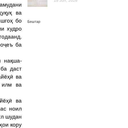
15 Jun, 2026
намудани
ҳуқуқ ва
ишгоҳ бо
Бештар
ии худро
тодаанд.
роҷеъ ба
н нақша-
 ба даст
айёҳӣ ва
 илм ва
йёҳӣ ва
рас ноил
ул шудан
ҳои кору