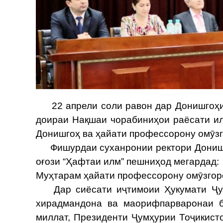
22 апрели соли равон дар Донишгоҳи 
доираи Нақшаи чорабиниҳои раёсати ил
Донишгоҳ ва ҳайати профессорону омӯзг
Фишурдаи суханронии ректори Донишго
оғози “Ҳафтаи илм” пешниҳод мегардад:
Муҳтарам ҳайати профессорону омӯзгоро
Дар сиёсати иҷтимоии Ҳукумати Ҷумҳ
хирадмандона ва маорифпарваронаи б
миллат, Президенти Ҷумҳурии Тоҷикис