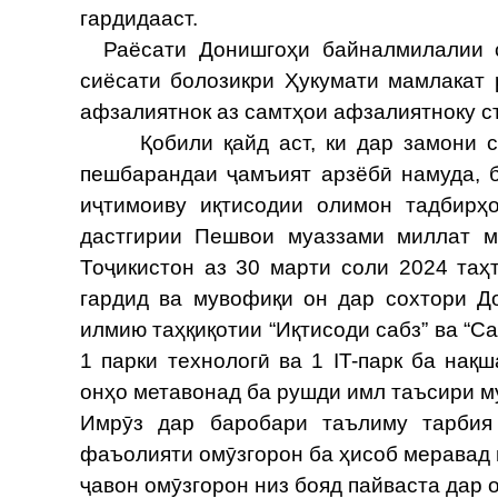
гардидааст.
Раёсати Донишгоҳи байналмилалии са
сиёсати болозикри Ҳукумати мамлакат
афзалиятнок аз самтҳои афзалиятноку с
Қобили қайд аст, ки дар замони соҳ
пешбарандаи ҷамъият арзёбӣ намуда, 
иҷтимоиву иқтисодии олимон тадбирҳ
дастгирии Пешвои муаззами миллат 
Тоҷикистон аз 30 марти соли 2024 та
гардид ва мувофиқи он дар сохтори До
илмию таҳқиқотии “Иқтисоди сабз” ва “Са
1 парки технологӣ ва 1 IT-парк ба нақ
онҳо метавонад ба рушди имл таъсири м
Имрӯз дар баробари таълиму тарбия
фаъолияти омӯзгорон ба ҳисоб меравад 
ҷавон омӯзгорон низ бояд пайваста дар 