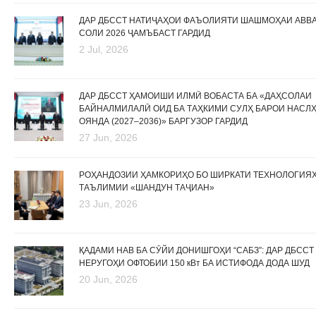
ДАР ДБССТ НАТИҶАҲОИ ФАЪОЛИЯТИ ШАШМОҲАИ АВВ
СОЛИ 2026 ҶАМЪБАСТ ГАРДИД
2 Jul, 2026
ДАР ДБССТ ҲАМОИШИ ИЛМӢ ВОБАСТА БА «ДАҲСОЛАИ
БАЙНАЛМИЛАЛӢ ОИД БА ТАҲКИМИ СУЛҲ БАРОИ НАСЛ
ОЯНДА (2027–2036)» БАРГУЗОР ГАРДИД
27 Jun, 2026
РОҲАНДОЗИИ ҲАМКОРИҲО БО ШИРКАТИ ТЕХНОЛОГИЯ
ТАЪЛИМИИ «ШАНДУН ТАҶИАН»
23 Jun, 2026
ҚАДАМИ НАВ БА СӮЙИ ДОНИШГОҲИ “САБЗ”: ДАР ДБССТ
НЕРУГОҲИ ОФТОБИИ 150 кВт БА ИСТИФОДА ДОДА ШУД
20 Jun, 2026