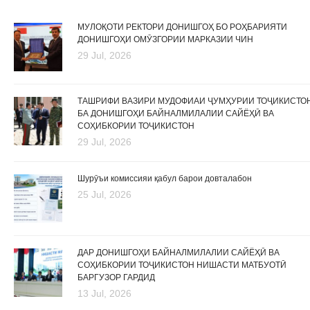
МУЛОҚОТИ РЕКТОРИ ДОНИШГОҲ БО РОҲБАРИЯТИ
ДОНИШГОҲИ ОМӮЗГОРИИ МАРКАЗИИ ЧИН
29 Jul, 2026
ТАШРИФИ ВАЗИРИ МУДОФИАИ ҶУМҲУРИИ ТОҶИКИСТО
БА ДОНИШГОҲИ БАЙНАЛМИЛАЛИИ САЙЁҲӢ ВА
СОҲИБКОРИИ ТОҶИКИСТОН
29 Jul, 2026
Шурӯъи комиссияи қабул барои довталабон
25 Jul, 2026
ДАР ДОНИШГОҲИ БАЙНАЛМИЛАЛИИ САЙЁҲӢ ВА
СОҲИБКОРИИ ТОҶИКИСТОН НИШАСТИ МАТБУОТӢ
БАРГУЗОР ГАРДИД
13 Jul, 2026