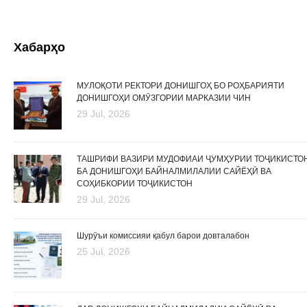
Хабарҳо
МУЛОҚОТИ РЕКТОРИ ДОНИШГОҲ БО РОҲБАРИЯТИ
ДОНИШГОҲИ ОМӮЗГОРИИ МАРКАЗИИ ЧИН
29 Jul, 2026
ТАШРИФИ ВАЗИРИ МУДОФИАИ ҶУМҲУРИИ ТОҶИКИСТО
БА ДОНИШГОҲИ БАЙНАЛМИЛАЛИИ САЙЁҲӢ ВА
СОҲИБКОРИИ ТОҶИКИСТОН
29 Jul, 2026
Шурӯъи комиссияи қабул барои довталабон
25 Jul, 2026