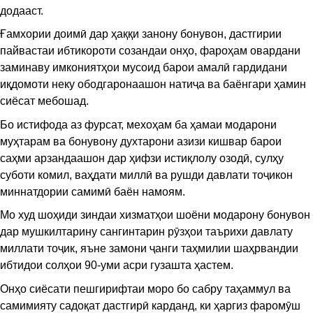
додааст.
Ғамхории доимӣ дар ҳаққи занону бонувон, дастгирии
пайвастаи ибтикороти созандаи онҳо, фароҳам овардани
заминаву имкониятҳои мусоид барои амалӣ гардидани
иқдомоти неку ободгаронаашон натиҷа ва баёнгари ҳамин
сиёсат мебошад.
Бо истифода аз фурсат, мехоҳам ба ҳамаи модарони
муҳтарам ва бонувону духтарони азизи кишвар барои
саҳми арзандаашон дар ҳифзи истиқлолу озодӣ, сулҳу
суботи комил, ваҳдати миллӣ ва рушди давлати тоҷикон
миннатдории самимӣ баён намоям.
Мо худ шоҳиди зиндаи хизматҳои шоёни модарону бонувон
дар мушкилтарину сангинтарин рӯзҳои таърихи давлату
миллати тоҷик, яъне замони ҷанги таҳмилии шаҳрвандии
ибтидои солҳои 90-уми асри гузашта ҳастем.
Онҳо сиёсати пешгирифтаи моро бо сабру таҳаммул ва
самимияту садоқат дастгирӣ карданд, ки ҳаргиз фаромӯш