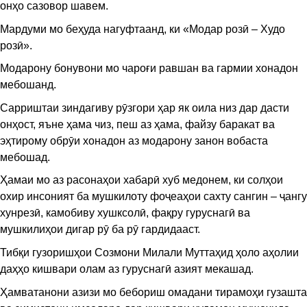
онҳо сазовор шавем.
Мардуми мо беҳуда нагуфтаанд, ки «Модар розӣ – Худо
розӣ».
Модарону бонувони мо чароғи равшан ва гармии хонадон
мебошанд.
Сарриштаи зиндагиву рӯзгори ҳар як оила низ дар дасти
онҳост, яъне ҳама чиз, пеш аз ҳама, файзу баракат ва
эҳтирому обрӯи хонадон аз модарону занон вобаста
мебошад.
Ҳамаи мо аз расонаҳои хабарӣ хуб медонем, ки солҳои
охир инсоният ба мушкилоту фоҷеаҳои сахту сангин – ҷангу
хунрезӣ, камобиву хушксолӣ, фақру гуруснагӣ ва
мушкилиҳои дигар рӯ ба рӯ гардидааст.
Тибқи гузоришҳои Созмони Милали Муттаҳид ҳоло аҳолии
даҳҳо кишвари олам аз гуруснагӣ азият мекашад.
Ҳамватанони азизи мо бебориш омадани тирамоҳи гузашта