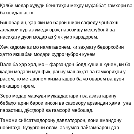
Қалби модар ҳудуди беинтиҳои меҳру муҳаббат, ғамхорӣ ва
бахшидан аст».
Бинобар ин, ҳар яки мо барои шири сафеду ҷонбахш,
аллаҳои пур аз умеду орзу, навозишу меҳрубонӣ ва
насиҳату дуои модар аз ӯ як умр қарздорем.
Ҳеҷ кадоме аз мо наметавонем, ки заҳмату бедорхобии
ҳатто якшабаи модари худро ҷуброн кунем.
Вале ба ҳар ҳол, мо – фарзандон бояд кӯшиш кунем, ки ба
қадри модари мушфиқ, ранҷу машаққат ва ғамхориҳои ӯ
расем, то метавонем хизматашро ба ҷо оварем ва дуои
некашро гирем.
Зеро модар мавҷуди муқаддастарин ва азизатарину
бебаҳотарин барои инсон ва сазовору арзандаи ҳама гуна
парастиш, дӯстдорӣ ва ғамхорӣ мебошад.
Тамоми сиёсатмадорону давлатдорон, донишмандону
нобиғаҳо, бузургони олам, аз ҷумла пайғамбарон дар