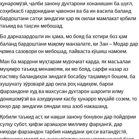
ҳунаромӯзӣ, ҷалби занону духтарони хонанишин ба шуғл,
соҳибкасб гардонидани ҷавонон ва ба ин васила баланд
бардоштани сатҳи зиндагии ҳар як оилаи мамлакат қобили
таъкид ва таҳсин мебошад.
Бо дарназардошти ин ҳама, мо бояд ба хотири боз ҳам
баланд бардоштани мақому манзалате, ки Зан – Модар дар
ҷомеа сазовори он мебошад, пайваста кӯшиш намоем.
Ман ба мардони муҳтарам муроҷиат карда, як масъалаи
муҳимро таъкид менамоям, ки мо бояд, сарфи назар аз
пастиву баландиҳои зиндагӣ босабру таҳаммул бошем, ба
хушунату зӯроварӣ дар оила роҳ надиҳем, барои
фарзандони худ ва махсусан духтарон шароити илму
донишомӯзӣ ва азхудкунии касбу ҳунарро муҳайё созем, то
онҳо дар зиндагии ояндаи хеш азоб накашанд.
Қобили таъкид аст, ки нақши занону бонувон дар пойдории
сулҳу субот, ҳифзи арзишҳои милливу фарҳангӣ, дар
ниҳоди фарзандон тарбия намудани ҳисси ватандӯстӣ,