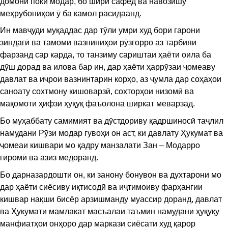
домони поки модар, бо шири сафед ва навозишу
меҳрубониҳои ӯ ба камол расидаанд.
Ин мавҷуди муқаддас дар тӯли умри худ бори гарони
зиндагӣ ва тамоми вазниниҳои рӯзгорро аз тарбияи
фарзанд сар карда, то танзиму сариштаи ҳаёти оила ба
дӯш дорад ва илова бар ин, дар ҳаёти ҳаррӯзаи ҷомеаву
давлат ва иҷрои вазнинтарин корҳо, аз ҷумла дар соҳаҳои
саноату сохтмону кишоварзӣ, сохторҳои низомӣ ва
мақомоти ҳифзи ҳуқуқ фаъолона ширкат меварзад.
Бо муҳаббату самимият ва дӯстдориву қадршиносӣ таҷлил
намудани Рӯзи модар гувоҳи он аст, ки давлату Ҳукумат ва
ҷомеаи кишвари мо қадру манзалати Зан – Модарро
гиромӣ ва азиз медоранд.
Бо дарназардошти он, ки занону бонувон ва духтарони мо
дар ҳаёти сиёсиву иқтисодӣ ва иҷтимоиву фарҳангии
кишвар нақши бисёр арзишманду муассир доранд, давлат
ва Ҳукумати мамлакат масъалаи таъмин намудани ҳуқуқу
манфиатҳои онҳоро дар маркази сиёсати худ қарор