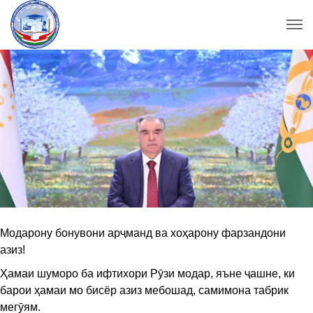
Модарону бонувони арҷманд ва хоҳарону фарзандони
aзиз!
Ҳамаи шуморо ба ифтихори Рӯзи модар, яъне ҷашне, ки
барои ҳамаи мо бисёр азиз мебошад, самимона табрик
мегӯям.