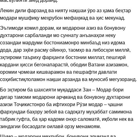
масъулияти зиёд доранд.
Лекин дили фарзанд ва нияту нақшаи ӯро аз ҳама беҳтар
модари мушфиқу меҳрубон мефаҳмад ва ҳис мекунад.
Эътимоди комил дорам, ки модарони азиз ва бонувону
духтарони сарбаланди мо суннату анъанаҳои неку
созандаи мардуми бостониамонро минбаъд низ идома
дода, дар эҳёи расму ойинҳо, таомҳо ва либосҳои миллӣ,
эҳтироми таъриху фарҳанги бостонии миллат, пешгирӣ
кардани ҳисси бегонапарастӣ, ободии Ватани азизамон,
оромии ҷомеаи кишварамон ва пешрафти давлати
соҳибистиқлоламон нақши арзанда ва муносиб мегузоранд.
Бо эҳтиром ба шахсияти муқаддаси Зан – Модар бори
дигар тамоми модарони арҷманд ва бонувону духтарони
азизи Тоҷикистонро ба ифтихори Рӯзи модар – ҷашни
фархундаи баҳору зебоӣ ва садоқату муҳаббат самимона
табрик гуфта, ба ҳар кадоми онҳо саломатӣ, иқболи нек ва
зиндагии босаодати оилавӣ орзу менамоям.
Шумо – модарони меҳрубон, бонувони арҷманд ва