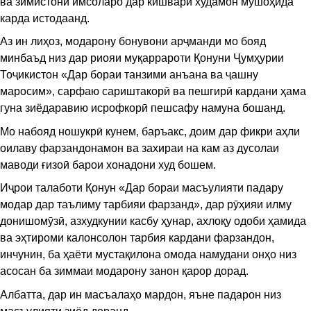
ва зимистони имсоларо дар кишвари худамон мушоҳида
карда истодаанд.
Аз ин лиҳоз, модарону бонувони арҷманди мо бояд
минбаъд низ дар риояи муқаррароти Қонуни Ҷумҳурии
Тоҷикистон «Дар бораи танзими анъана ва ҷашну
маросим», сарфаю сариштакорӣ ва пешгирӣ кардани ҳама
гуна зиёдаравию исрофкорӣ пешсафу намуна бошанд.
Мо набояд ношукрӣ кунем, баръакс, доим дар фикри аҳли
оилаву фарзандонамон ва захираи на кам аз дусолаи
маводи ғизоӣ барои хонадони худ бошем.
Иҷрои талаботи Қонун «Дар бораи масъулияти падару
модар дар таълиму тарбияи фарзанд», дар рӯҳияи илму
донишомӯзӣ, азхудкунии касбу ҳунар, ахлоқу одоби ҳамида
ва эҳтироми калонсолон тарбия кардани фарзандон,
инчунин, ба ҳаёти мустақилона омода намудани онҳо низ
асосан ба зиммаи модарону занон қарор дорад.
Албатта, дар ин масъалаҳо мардон, яъне падарон низ