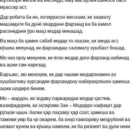
ифтихори миллӣ ва инсондӯстиву масъулиятшиносӣ басо
муассир аст.
Дар робита ба ин, хотиррасон месозам, ки заҳмату
машаққати ба дунё овардани фарзанд ва ба камол
расонидани ӯро маҳз модар мекашад.
Ва маҳз ба ҳамин сабаб модар то лаҳзае, ки зинда аст,
кӯшиш мекунад, ки фарзандаш саломату хушбахт бошад.
Мо низ орзу мекунем, ки ягон модар доғи фарзанд набинад
ва ашки ғам нарезад.
Баръакс, мо мехоҳем, ки дар чашми модаронамон аз
хушбахтиву хурсандии фарзандону набераҳояшон ҳамеша
ашки шодиро бинем.
Мо – мардон, ки зодаву парваридаи модар ҳастем,
вазифадорем, ки эҳтироми Зан – Модарро нафақат дар
рӯзҳои ҷашн, балки ҳар лаҳзаву ҳар соат, ҳамеша ва
тамоми умр ба ҷо оварем, ба онҳо ғамхориву меҳрубонӣ ва
хизмат кунем ва кӯшиш намоем, ки ба ризоият ва дуои неки