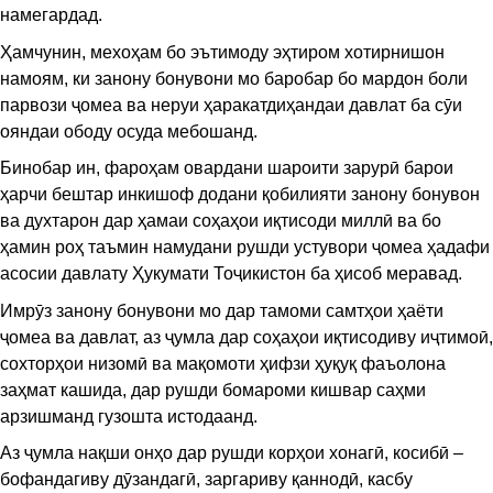
намегардад.
Ҳамчунин, мехоҳам бо эътимоду эҳтиром хотирнишон
намоям, ки занону бонувони мо баробар бо мардон боли
парвози ҷомеа ва неруи ҳаракатдиҳандаи давлат ба сӯи
ояндаи ободу осуда мебошанд.
Бинобар ин, фароҳам овардани шароити зарурӣ барои
ҳарчи бештар инкишоф додани қобилияти занону бонувон
ва духтарон дар ҳамаи соҳаҳои иқтисоди миллӣ ва бо
ҳамин роҳ таъмин намудани рушди устувори ҷомеа ҳадафи
асосии давлату Ҳукумати Тоҷикистон ба ҳисоб меравад.
Имрӯз занону бонувони мо дар тамоми самтҳои ҳаёти
ҷомеа ва давлат, аз ҷумла дар соҳаҳои иқтисодиву иҷтимоӣ,
сохторҳои низомӣ ва мақомоти ҳифзи ҳуқуқ фаъолона
заҳмат кашида, дар рушди бомароми кишвар саҳми
арзишманд гузошта истодаанд.
Аз ҷумла нақши онҳо дар рушди корҳои хонагӣ, косибӣ –
бофандагиву дӯзандагӣ, заргариву қаннодӣ, касбу