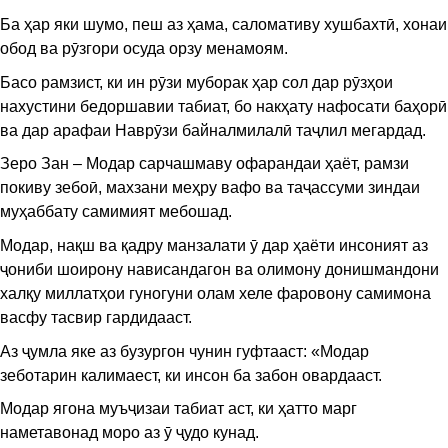
Ба ҳар яки шумо, пеш аз ҳама, саломативу хушбахтӣ, хонаи
обод ва рӯзгори осуда орзу менамоям.
Басо рамзист, ки ин рӯзи муборак ҳар сол дар рӯзҳои
нахустини бедоршавии табиат, бо накҳату нафосати баҳорӣ
ва дар арафаи Наврӯзи байналмилалӣ таҷлил мегардад.
Зеро Зан – Модар сарчашмаву офарандаи ҳаёт, рамзи
покиву зебоӣ, махзани меҳру вафо ва таҷассуми зиндаи
муҳаббату самимият мебошад.
Модар, нақш ва қадру манзалати ӯ дар ҳаёти инсоният аз
ҷониби шоирону нависандагон ва олимону донишмандони
халқу миллатҳои гуногуни олам хеле фаровону самимона
васфу тасвир гардидааст.
Аз ҷумла яке аз бузургон чунин гуфтааст: «Модар
зеботарин калимаест, ки инсон ба забон овардааст.
Модар ягона муъҷизаи табиат аст, ки ҳатто марг
наметавонад моро аз ӯ ҷудо кунад.