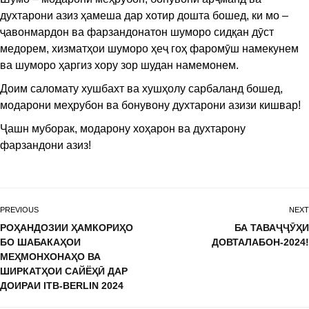
духтарони азиз ҳамеша дар хотир дошта бошед, ки мо –
ҷавонмардон ва фарзандонатон шуморо сидқан дӯст
медорем, хизматҳои шуморо ҳеҷ гоҳ фаромӯш намекунем
ва шуморо ҳаргиз хору зор шудан намемонем.
Доим саломату хушбахт ва хушҳолу сарбаланд бошед,
модарони меҳрубон ва бонувону духтарони азизи кишвар!
Ҷашн муборак, модарону хоҳарон ва духтарону
фарзандони азиз!
PREVIOUS
NEXT
РОҲАНДОЗИИ ҲАМКОРИҲО
БА ТАВАҶҶӮҲИ
БО ШАБАКАҲОИ
ДОВТАЛАБОН-2024!
МЕҲМОНХОНАҲО ВА
ШИРКАТҲОИ САЙЁҲӢ ДАР
ДОИРАИ ITB-BERLIN 2024