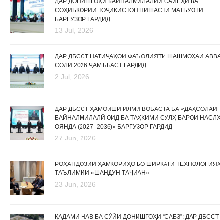
ДАР ДОНИШГОҲИ БАЙНАЛМИЛАЛИИ САЙЁҲӢ ВА
СОҲИБКОРИИ ТОҶИКИСТОН НИШАСТИ МАТБУОТӢ
БАРГУЗОР ГАРДИД
13 Jul, 2026
ДАР ДБССТ НАТИҶАҲОИ ФАЪОЛИЯТИ ШАШМОҲАИ АВВ
СОЛИ 2026 ҶАМЪБАСТ ГАРДИД
2 Jul, 2026
ДАР ДБССТ ҲАМОИШИ ИЛМӢ ВОБАСТА БА «ДАҲСОЛАИ
БАЙНАЛМИЛАЛӢ ОИД БА ТАҲКИМИ СУЛҲ БАРОИ НАСЛ
ОЯНДА (2027–2036)» БАРГУЗОР ГАРДИД
27 Jun, 2026
РОҲАНДОЗИИ ҲАМКОРИҲО БО ШИРКАТИ ТЕХНОЛОГИЯ
ТАЪЛИМИИ «ШАНДУН ТАҶИАН»
23 Jun, 2026
ҚАДАМИ НАВ БА СӮЙИ ДОНИШГОҲИ “САБЗ”: ДАР ДБССТ