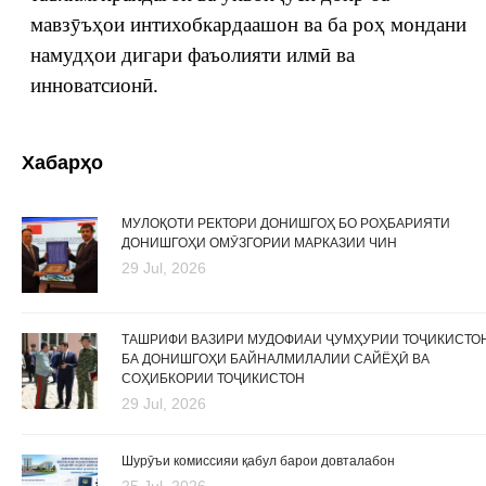
мавзӯъҳои интихобкардаашон ва ба роҳ мондани
намудҳои дигари фаъолияти илмӣ ва
инноватсионӣ.
Хабарҳо
МУЛОҚОТИ РЕКТОРИ ДОНИШГОҲ БО РОҲБАРИЯТИ
ДОНИШГОҲИ ОМӮЗГОРИИ МАРКАЗИИ ЧИН
29 Jul, 2026
ТАШРИФИ ВАЗИРИ МУДОФИАИ ҶУМҲУРИИ ТОҶИКИСТО
БА ДОНИШГОҲИ БАЙНАЛМИЛАЛИИ САЙЁҲӢ ВА
СОҲИБКОРИИ ТОҶИКИСТОН
29 Jul, 2026
Шурӯъи комиссияи қабул барои довталабон