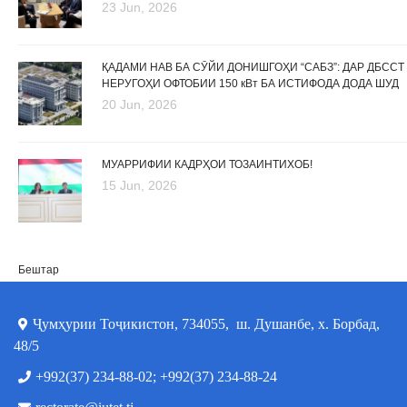
23 Jun, 2026
ҚАДАМИ НАВ БА СӮЙИ ДОНИШГОҲИ “САБЗ”: ДАР ДБССТ
НЕРУГОҲИ ОФТОБИИ 150 кВт БА ИСТИФОДА ДОДА ШУД
20 Jun, 2026
МУАРРИФИИ КАДРҲОИ ТОЗАИНТИХОБ!
15 Jun, 2026
Бештар
Ҷумҳурии Тоҷикистон, 734055, ш. Душанбе, х. Борбад,
48/5
+992(37) 234-88-02; +992(37) 234-88-24