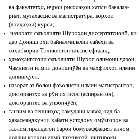
ва факултетҳо, иҷрои рисолаҳои хатми бакалав­
риат, мутахассис ва магистратура, корҳои
(лоиҳаҳои) курсӣ;
назорати фаъолияти Шӯроҳои диссертатсионӣ, ки
дар Донишгоҳи байналмилалии сайёҳӣ ва
соҳибкории Тоҷикистон таъсис ёфтаанд;
ҳамоҳангсозии фаъолияти Шӯрои олимони ҷавон,
Ҷамъияти илмии донишҷӯён ва маҳфилҳои илмии
донишҷӯён;
назорат аз болои фаъолияти илмии магистрантон,
докторантҳо аз рӯи ихтисос (аспирантон),
докторантҳо ва унвонҷӯён;
танзим ва пешниҳод намудани мавод оид ба
ҳавасмандкунии ҳайати устодону омӯзгорон ва
таълимгирандагон барои бомуваффақият анҷом
додани корҳои илмӣ-таҳқиқотӣ, иштироки