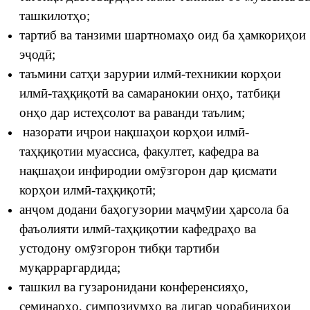
ташкилотҳо;
тартиб ва танзими шартномаҳо оид ба ҳамкориҳои
эҷодӣ;
таъмини сатҳи зарурии илмӣ-техникии корҳои
илмӣ-таҳқиқотӣ ва самаранокии онҳо, татбиқи
онҳо дар истеҳсолот ва раванди таълим;
назорати иҷрои нақшаҳои корҳои илмӣ-
таҳқиқотии муассиса, факултет, кафедра ва
нақшаҳои инфиродии омӯзгорон дар қисмати
корҳои илмӣ-таҳқиқотӣ;
анҷом додани баҳогузории маҷмӯии ҳарсола ба
фаъолияти илмӣ-таҳқиқотии кафедраҳо ва
устодону омӯзгорон тибқи тартиби
муқарраргардида;
ташкил ва гузаронидани конференсияҳо,
семинарҳо, симпозиумҳо ва дигар чорабиниҳои