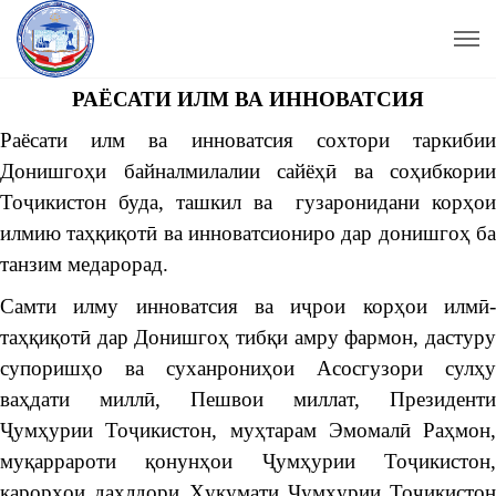
РАЁСАТИ ИЛМ ВА ИННОВАТСИЯ
Раёсати илм ва инноватсия сохтори таркибии
Донишгоҳи байналмилалии сайёҳӣ ва соҳибкории
Тоҷикистон буда, ташкил ва гузаронидани корҳои
илмию таҳқиқотӣ ва инноватсиониро дар донишгоҳ ба
танзим медарорад.
Самти илму инноватсия ва иҷрои корҳои илмӣ-
таҳқиқотӣ дар Донишгоҳ тибқи амру фармон, дастуру
супоришҳо ва суханрониҳои Асосгузори сулҳу
ваҳдати миллӣ, Пешвои миллат, Президенти
Ҷумҳурии Тоҷикистон, муҳтарам Эмомалӣ Раҳмон,
муқаррароти қонунҳои Ҷумҳурии Тоҷикистон,
қарорҳои дахлдори Ҳукумати Ҷумҳурии Тоҷикистон