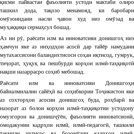
қисми пайвастаи фаъолияти устоди мактаби олиро
ташкил дода, тақозо менамояд, ки баробари
омӯзонидани насли ҷавон худ низ омӯзад ва
муҳаққиқи сермаҳсул бошад.
Аз ин рӯ, раёсати илм ва инноватсияи донишгоҳ низ
ҳамчун яке аз ниҳодҳои асосӣ дар тайёр намудани
мутахассисони баландихтисоси соҳаи иқтисод, гумрук,
тиҷорат, ҳуқуқ ва пешбурди корҳои илмӣ-таҳқиқотӣ
нақши назаррасро соҳиб мебошад.
Раёсати илм ва инноватсияи Донишгоҳи
байналмилалии сайёҳӣ ва соҳибкории Тоҷикистон яке
аз сохторҳои асосии донишгоҳ буда, роҳбарӣ ва
назорат аз болои корҳои илмӣ-таҳқиқотии устодону
омузгорон ва донишҷӯён, фаъолияти инноватсионӣ,
омодакунии кадрҳои илмӣ, илмӣ-педагогӣ, ташкили
такмили ихтисос ва бозомӯзии кадрҳои илмӣ,