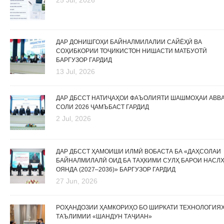
25 Jul, 2026
ДАР ДОНИШГОҲИ БАЙНАЛМИЛАЛИИ САЙЁҲӢ ВА
СОҲИБКОРИИ ТОҶИКИСТОН НИШАСТИ МАТБУОТӢ
БАРГУЗОР ГАРДИД
13 Jul, 2026
ДАР ДБССТ НАТИҶАҲОИ ФАЪОЛИЯТИ ШАШМОҲАИ АВВ
СОЛИ 2026 ҶАМЪБАСТ ГАРДИД
2 Jul, 2026
ДАР ДБССТ ҲАМОИШИ ИЛМӢ ВОБАСТА БА «ДАҲСОЛАИ
БАЙНАЛМИЛАЛӢ ОИД БА ТАҲКИМИ СУЛҲ БАРОИ НАСЛ
ОЯНДА (2027–2036)» БАРГУЗОР ГАРДИД
27 Jun, 2026
РОҲАНДОЗИИ ҲАМКОРИҲО БО ШИРКАТИ ТЕХНОЛОГИЯ
ТАЪЛИМИИ «ШАНДУН ТАҶИАН»