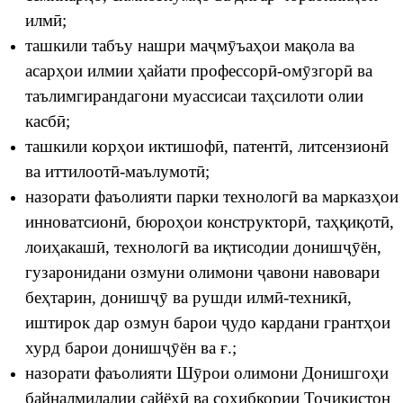
илмӣ;
ташкили табъу нашри маҷмӯъаҳои мақола ва
асарҳои илмии ҳайати профессорӣ-омӯзгорӣ ва
таълимгирандагони муассисаи таҳсилоти олии
касбӣ;
ташкили корҳои иктишофӣ, патентӣ, литсензионӣ
ва иттилоотӣ-маълумотӣ;
назорати фаъолияти парки технологӣ ва марказҳои
инноватсионӣ, бюроҳои конструкторӣ, таҳқиқотӣ,
лоиҳакашӣ, технологӣ ва иқтисодии донишҷӯён,
гузаронидани озмуни олимони ҷавони навовари
беҳтарин, донишҷӯ ва рушди илмӣ-техникӣ,
иштирок дар озмун барои ҷудо кардани грантҳои
хурд барои донишҷӯён ва ғ.;
назорати фаъолияти Шӯрои олимони Донишгоҳи
байналмилалии сайёҳӣ ва соҳибкории Тоҷикистон