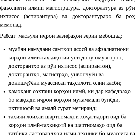
фаъолияти илмии магистратура, докторантура аз рӯи
ихтисос (аспирантура) ва докторантураро ба роҳ
мемонад.
Раёсат масъули иҷрои вазифаҳои зерин мебошад:
муайян намудани самтҳои асосӣ ва афзалиятноки
корҳои илмӣ-таҳқиқотии устодону омӯзгорон,
докторантҳо аз рӯи ихтисос (аспирантон),
докторантҳо, магистрҳо, унвонҷӯён ва
донишҷӯёни муассисаи таҳсилоти олии касбӣ;
ҳамоҳанг сохтани корҳои илмӣ, ки дар кафедраҳо
бо мақсади иҷрои корҳои мукаммали бунёдӣ,
иктишофӣ ва амалӣ сурат мегиранд;
таҳияи лоиҳаи шартномаҳои хоҷагидорӣ оид ба
корҳои илмӣ-таҳқиқотӣ ва шартномаҳо оид ба
татбиқи дастовардҳои илмӣ-техникӣ бо муассиса ва