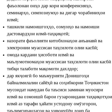
фаъолонаи онҳо дар кори конференсияҳо,
семинарҳо, симпозиумҳо ва дигар чорабиниҳои
илмӣ;
ташкили намоишгоҳҳо, озмунҳо ва намоиши
дастовардҳои илмӣ-таҳқиқотӣ;
назорати фаъолияти китобхонаҳои анъанавӣ ва
электронии муассисаи таҳсилоти олии касбӣ;
омода кардани ҳисоботи илмӣ ва
маълумотномаҳои муассисаи таҳсилоти олии касбӣ
тибқи талаботи мақомоти дахлдор;
дар якҷоягӣ бо маъмурияти Донишгоҳи
байналмилалии сайёҳӣ ва соҳибкории Тоҷикистон
мусоидат намудан ба таъсиси заминаи муосири
илмӣ ва озмоишӣ барои гузаронидани таҳқиқотҳои
илмӣ аз тарафи ҳайати устодону омӯзгорон,
таълимгирандагон ва унвонҷӯён доир ба