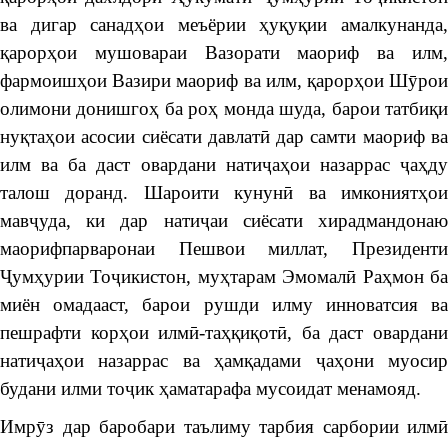
ва дигар санадҳои меъёрии ҳуқуқии амалкунанда,
қарорҳои мушовараи Вазорати маориф ва илм,
фармоишҳои Вазири маориф ва илм, қарорҳои Шӯрои
олимони донишгоҳ ба роҳ монда шуда, барои татбиқи
нуқтаҳои асосии сиёсати давлатӣ дар самти маориф ва
илм ва ба даст овардани натиҷаҳои назаррас ҷаҳду
талош доранд. Шароити кунунӣ ва имкониятҳои
мавҷуда, ки дар натиҷаи сиёсати хирадмандонаю
маорифпарваронаи Пешвои миллат, Президенти
Ҷумҳурии Тоҷикистон, муҳтарам Эмомалӣ Раҳмон ба
миён омадааст, барои рушди илму инноватсия ва
пешрафти корҳои илмӣ-таҳқиқотӣ, ба даст овардани
натиҷаҳои назаррас ва ҳамқадами ҷаҳони муосир
будани илми тоҷик ҳаматарафа мусоидат менамояд.
Имрӯз дар баробари таълиму тарбия сарбории илмӣ