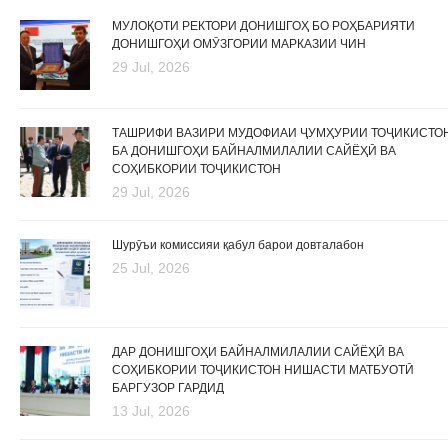
МУЛОҚОТИ РЕКТОРИ ДОНИШГОҲ БО РОҲБАРИЯТИ
ДОНИШГОҲИ ОМӮЗГОРИИ МАРКАЗИИ ЧИН
29 Jul, 2026
ТАШРИФИ ВАЗИРИ МУДОФИАИ ҶУМҲУРИИ ТОҶИКИСТО
БА ДОНИШГОҲИ БАЙНАЛМИЛАЛИИ САЙЁҲӢ ВА
СОҲИБКОРИИ ТОҶИКИСТОН
29 Jul, 2026
Шурӯъи комиссияи қабул барои довталабон
25 Jul, 2026
ДАР ДОНИШГОҲИ БАЙНАЛМИЛАЛИИ САЙЁҲӢ ВА
СОҲИБКОРИИ ТОҶИКИСТОН НИШАСТИ МАТБУОТӢ
БАРГУЗОР ГАРДИД
13 Jul, 2026