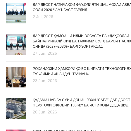
ДАР ДБССТ НАТИҶАҲОИ ФАЪОЛИЯТИ ШАШМОҲАИ АВВ
СОЛИ 2026 ҶАМЪБАСТ ГАРДИД
2 Jul, 2026
ДАР ДБССТ ҲАМОИШИ ИЛМӢ ВОБАСТА БА «ДАҲСОЛАИ
БАЙНАЛМИЛАЛӢ ОИД БА ТАҲКИМИ СУЛҲ БАРОИ НАСЛ
ОЯНДА (2027–2036)» БАРГУЗОР ГАРДИД
27 Jun, 2026
РОҲАНДОЗИИ ҲАМКОРИҲО БО ШИРКАТИ ТЕХНОЛОГИЯ
ТАЪЛИМИИ «ШАНДУН ТАҶИАН»
23 Jun, 2026
ҚАДАМИ НАВ БА СӮЙИ ДОНИШГОҲИ “САБЗ”: ДАР ДБССТ
НЕРУГОҲИ ОФТОБИИ 150 кВт БА ИСТИФОДА ДОДА ШУД
20 Jun, 2026