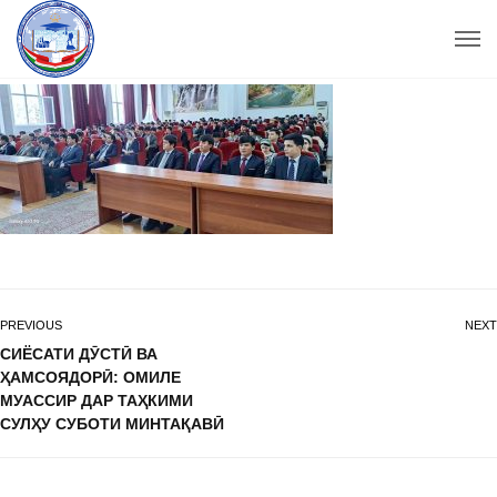
PREVIOUS
NEXT
СИЁСАТИ ДӮСТӢ ВА
ҲАМСОЯДОРӢ: ОМИЛЕ
МУАССИР ДАР ТАҲКИМИ
СУЛҲУ СУБОТИ МИНТАҚАВӢ