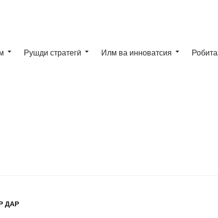
м
Рушди стратегӣ
Илм ва инноватсия
Робита
Р ДАР