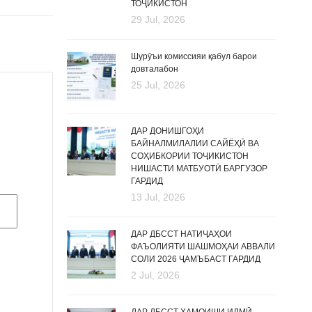
ТОҶИКИСТОН
29 Jul, 2026
Шурӯъи комиссияи қабул барои
довталабон
25 Jul, 2026
ДАР ДОНИШГОҲИ
БАЙНАЛМИЛАЛИИ САЙЁҲӢ ВА
СОҲИБКОРИИ ТОҶИКИСТОН
НИШАСТИ МАТБУОТӢ БАРГУЗОР
ГАРДИД
13 Jul, 2026
ДАР ДБССТ НАТИҶАҲОИ
ФАЪОЛИЯТИ ШАШМОҲАИ АВВАЛИ
СОЛИ 2026 ҶАМЪБАСТ ГАРДИД
2 Jul, 2026