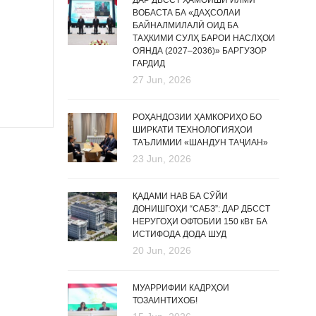
ДАР ДБССТ ҲАМОИШИ ИЛМӢ
ВОБАСТА БА «ДАҲСОЛАИ
БАЙНАЛМИЛАЛӢ ОИД БА
ТАҲКИМИ СУЛҲ БАРОИ НАСЛҲОИ
ОЯНДА (2027–2036)» БАРГУЗОР
ГАРДИД
27 Jun, 2026
РОҲАНДОЗИИ ҲАМКОРИҲО БО
ШИРКАТИ ТЕХНОЛОГИЯҲОИ
ТАЪЛИМИИ «ШАНДУН ТАҶИАН»
23 Jun, 2026
ҚАДАМИ НАВ БА СӮЙИ
ДОНИШГОҲИ “САБЗ”: ДАР ДБССТ
НЕРУГОҲИ ОФТОБИИ 150 кВт БА
ИСТИФОДА ДОДА ШУД
20 Jun, 2026
МУАРРИФИИ КАДРҲОИ
ТОЗАИНТИХОБ!