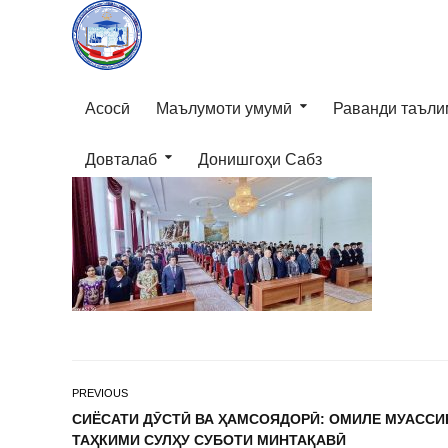
Асосӣ
Маълумоти умумӣ
Раванди таъли
Довталаб
Донишгоҳи Сабз
PREVIOUS
СИЁСАТИ ДӮСТӢ ВА ҲАМСОЯДОРӢ: ОМИЛЕ МУАССИ
ТАҲКИМИ СУЛҲУ СУБОТИ МИНТАҚАВӢ