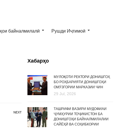
ҳои байналмилалӣ
Рушди Иҷтимоӣ
Хабарҳо
МУЛОҚОТИ РЕКТОРИ ДОНИШГОҲ
БО РОҲБАРИЯТИ ДОНИШГОҲИ
ОМӮЗГОРИИ МАРКАЗИИ ЧИН
29 Jul, 2026
ТАШРИФИ ВАЗИРИ МУДОФИАИ
NEXT
ҶУМҲУРИИ ТОҶИКИСТОН БА
ДОНИШГОҲИ БАЙНАЛМИЛАЛИИ
САЙЁҲӢ ВА СОҲИБКОРИИ