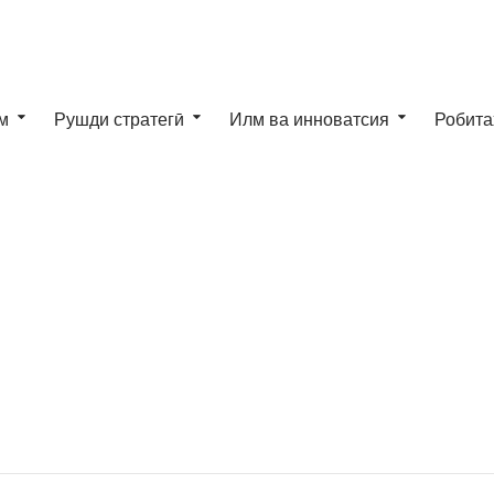
м
Рушди стратегӣ
Илм ва инноватсия
Робита