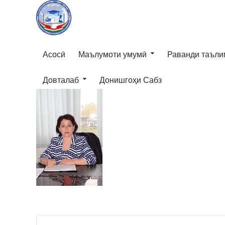
Асосӣ
Маълумоти умумӣ
Раванди таъли
Довталаб
Донишгоҳи Сабз