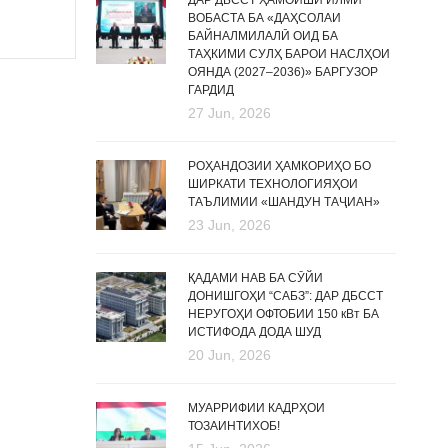
ДАР ДБССТ ҲАМОИШИ ИЛМӢ
ВОБАСТА БА «ДАҲСОЛАИ
БАЙНАЛМИЛАЛӢ ОИД БА
ТАҲКИМИ СУЛҲ БАРОИ НАСЛҲОИ
ОЯНДА (2027–2036)» БАРГУЗОР
ГАРДИД
27 Jun, 2026
РОҲАНДОЗИИ ҲАМКОРИҲО БО
ШИРКАТИ ТЕХНОЛОГИЯҲОИ
ТАЪЛИМИИ «ШАНДУН ТАҶИАН»
23 Jun, 2026
ҚАДАМИ НАВ БА СӮЙИ
ДОНИШГОҲИ “САБЗ”: ДАР ДБССТ
НЕРУГОҲИ ОФТОБИИ 150 кВт БА
ИСТИФОДА ДОДА ШУД
20 Jun, 2026
МУАРРИФИИ КАДРҲОИ
ТОЗАИНТИХОБ!