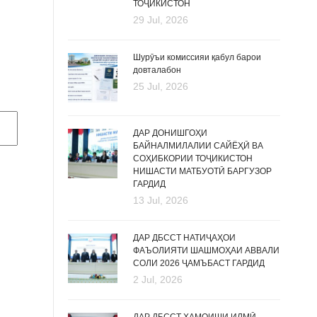
ТОҶИКИСТОН
29 Jul, 2026
Шурӯъи комиссияи қабул барои
довталабон
25 Jul, 2026
ДАР ДОНИШГОҲИ
БАЙНАЛМИЛАЛИИ САЙЁҲӢ ВА
СОҲИБКОРИИ ТОҶИКИСТОН
НИШАСТИ МАТБУОТӢ БАРГУЗОР
ГАРДИД
13 Jul, 2026
ДАР ДБССТ НАТИҶАҲОИ
ФАЪОЛИЯТИ ШАШМОҲАИ АВВАЛИ
СОЛИ 2026 ҶАМЪБАСТ ГАРДИД
2 Jul, 2026