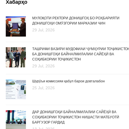
Хабарҳо
МУЛОҚОТИ РЕКТОРИ ДОНИШГОҲ БО РОҲБАРИЯТИ
ДОНИШГОҲИ ОМӮЗГОРИИ МАРКАЗИИ ЧИН
29 Jul, 2026
ТАШРИФИ ВАЗИРИ МУДОФИАИ ҶУМҲУРИИ ТОҶИКИСТО
БА ДОНИШГОҲИ БАЙНАЛМИЛАЛИИ САЙЁҲӢ ВА
СОҲИБКОРИИ ТОҶИКИСТОН
29 Jul, 2026
Шурӯъи комиссияи қабул барои довталабон
25 Jul, 2026
ДАР ДОНИШГОҲИ БАЙНАЛМИЛАЛИИ САЙЁҲӢ ВА
СОҲИБКОРИИ ТОҶИКИСТОН НИШАСТИ МАТБУОТӢ
БАРГУЗОР ГАРДИД