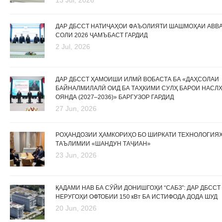
13 Jul, 2026
ДАР ДБССТ НАТИҶАҲОИ ФАЪОЛИЯТИ ШАШМОҲАИ АВВ
СОЛИ 2026 ҶАМЪБАСТ ГАРДИД
2 Jul, 2026
ДАР ДБССТ ҲАМОИШИ ИЛМӢ ВОБАСТА БА «ДАҲСОЛАИ
БАЙНАЛМИЛАЛӢ ОИД БА ТАҲКИМИ СУЛҲ БАРОИ НАСЛ
ОЯНДА (2027–2036)» БАРГУЗОР ГАРДИД
27 Jun, 2026
РОҲАНДОЗИИ ҲАМКОРИҲО БО ШИРКАТИ ТЕХНОЛОГИЯ
ТАЪЛИМИИ «ШАНДУН ТАҶИАН»
23 Jun, 2026
ҚАДАМИ НАВ БА СӮЙИ ДОНИШГОҲИ “САБЗ”: ДАР ДБССТ
НЕРУГОҲИ ОФТОБИИ 150 кВт БА ИСТИФОДА ДОДА ШУД
20 Jun, 2026