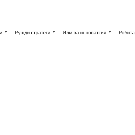
м
Рушди стратегӣ
Илм ва инноватсия
Робита