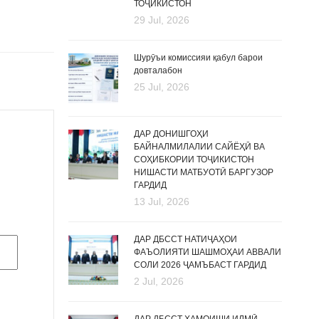
ТОҶИКИСТОН
29 Jul, 2026
Шурӯъи комиссияи қабул барои
довталабон
25 Jul, 2026
ДАР ДОНИШГОҲИ
БАЙНАЛМИЛАЛИИ САЙЁҲӢ ВА
СОҲИБКОРИИ ТОҶИКИСТОН
НИШАСТИ МАТБУОТӢ БАРГУЗОР
ГАРДИД
13 Jul, 2026
ДАР ДБССТ НАТИҶАҲОИ
ФАЪОЛИЯТИ ШАШМОҲАИ АВВАЛИ
СОЛИ 2026 ҶАМЪБАСТ ГАРДИД
2 Jul, 2026