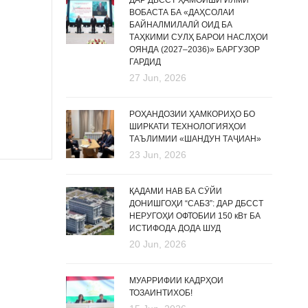
ДАР ДБССТ ҲАМОИШИ ИЛМӢ
ВОБАСТА БА «ДАҲСОЛАИ
БАЙНАЛМИЛАЛӢ ОИД БА
ТАҲКИМИ СУЛҲ БАРОИ НАСЛҲОИ
ОЯНДА (2027–2036)» БАРГУЗОР
ГАРДИД
27 Jun, 2026
РОҲАНДОЗИИ ҲАМКОРИҲО БО
ШИРКАТИ ТЕХНОЛОГИЯҲОИ
ТАЪЛИМИИ «ШАНДУН ТАҶИАН»
23 Jun, 2026
ҚАДАМИ НАВ БА СӮЙИ
ДОНИШГОҲИ “САБЗ”: ДАР ДБССТ
НЕРУГОҲИ ОФТОБИИ 150 кВт БА
ИСТИФОДА ДОДА ШУД
20 Jun, 2026
МУАРРИФИИ КАДРҲОИ
ТОЗАИНТИХОБ!