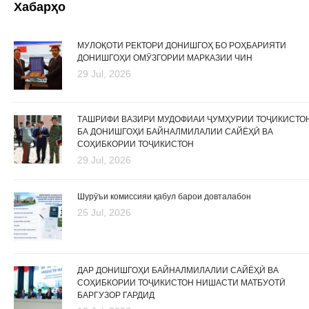
Хабарҳо
МУЛОҚОТИ РЕКТОРИ ДОНИШГОҲ БО РОҲБАРИЯТИ
ДОНИШГОҲИ ОМӮЗГОРИИ МАРКАЗИИ ЧИН
29 Jul, 2026
ТАШРИФИ ВАЗИРИ МУДОФИАИ ҶУМҲУРИИ ТОҶИКИСТО
БА ДОНИШГОҲИ БАЙНАЛМИЛАЛИИ САЙЁҲӢ ВА
СОҲИБКОРИИ ТОҶИКИСТОН
29 Jul, 2026
Шурӯъи комиссияи қабул барои довталабон
25 Jul, 2026
ДАР ДОНИШГОҲИ БАЙНАЛМИЛАЛИИ САЙЁҲӢ ВА
СОҲИБКОРИИ ТОҶИКИСТОН НИШАСТИ МАТБУОТӢ
БАРГУЗОР ГАРДИД