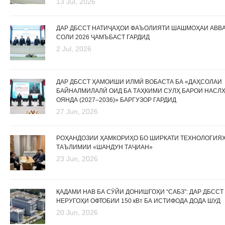
13 Jul, 2026
ДАР ДБССТ НАТИҶАҲОИ ФАЪОЛИЯТИ ШАШМОҲАИ АВВ
СОЛИ 2026 ҶАМЪБАСТ ГАРДИД
2 Jul, 2026
ДАР ДБССТ ҲАМОИШИ ИЛМӢ ВОБАСТА БА «ДАҲСОЛАИ
БАЙНАЛМИЛАЛӢ ОИД БА ТАҲКИМИ СУЛҲ БАРОИ НАСЛ
ОЯНДА (2027–2036)» БАРГУЗОР ГАРДИД
27 Jun, 2026
РОҲАНДОЗИИ ҲАМКОРИҲО БО ШИРКАТИ ТЕХНОЛОГИЯ
ТАЪЛИМИИ «ШАНДУН ТАҶИАН»
23 Jun, 2026
ҚАДАМИ НАВ БА СӮЙИ ДОНИШГОҲИ “САБЗ”: ДАР ДБССТ
НЕРУГОҲИ ОФТОБИИ 150 кВт БА ИСТИФОДА ДОДА ШУД
20 Jun, 2026