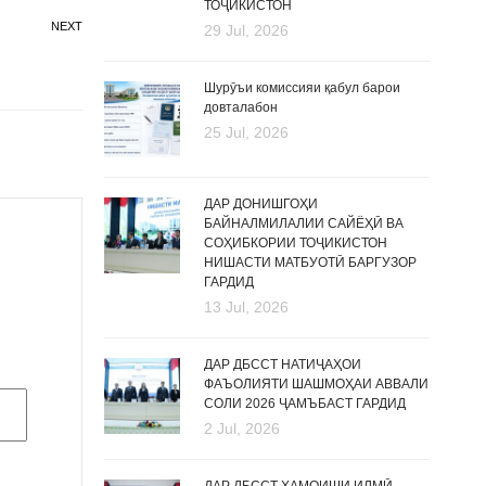
ТОҶИКИСТОН
NEXT
29 Jul, 2026
Шурӯъи комиссияи қабул барои
довталабон
25 Jul, 2026
ДАР ДОНИШГОҲИ
БАЙНАЛМИЛАЛИИ САЙЁҲӢ ВА
СОҲИБКОРИИ ТОҶИКИСТОН
НИШАСТИ МАТБУОТӢ БАРГУЗОР
ГАРДИД
13 Jul, 2026
ДАР ДБССТ НАТИҶАҲОИ
ФАЪОЛИЯТИ ШАШМОҲАИ АВВАЛИ
СОЛИ 2026 ҶАМЪБАСТ ГАРДИД
2 Jul, 2026