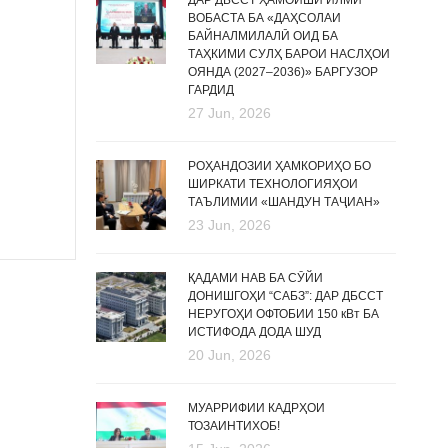
ДАР ДБССТ ҲАМОИШИ ИЛМӢ
ВОБАСТА БА «ДАҲСОЛАИ
БАЙНАЛМИЛАЛӢ ОИД БА
ТАҲКИМИ СУЛҲ БАРОИ НАСЛҲОИ
ОЯНДА (2027–2036)» БАРГУЗОР
ГАРДИД
27 Jun, 2026
РОҲАНДОЗИИ ҲАМКОРИҲО БО
ШИРКАТИ ТЕХНОЛОГИЯҲОИ
ТАЪЛИМИИ «ШАНДУН ТАҶИАН»
23 Jun, 2026
ҚАДАМИ НАВ БА СӮЙИ
ДОНИШГОҲИ “САБЗ”: ДАР ДБССТ
НЕРУГОҲИ ОФТОБИИ 150 кВт БА
ИСТИФОДА ДОДА ШУД
20 Jun, 2026
МУАРРИФИИ КАДРҲОИ
ТОЗАИНТИХОБ!