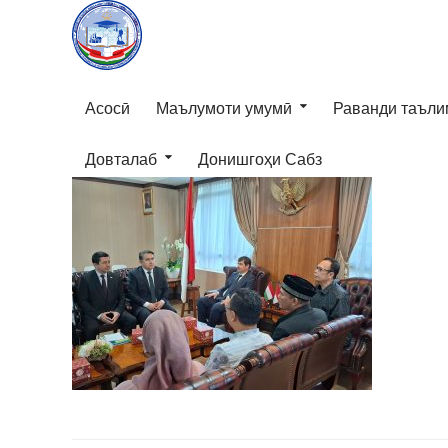
Асосӣ
Маълумоти умумӣ
Раванди таъли
Довталаб
Донишгоҳи Сабз