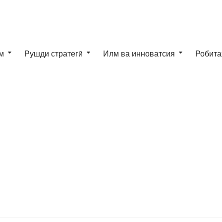
м
Рушди стратегӣ
Илм ва инноватсия
Робита