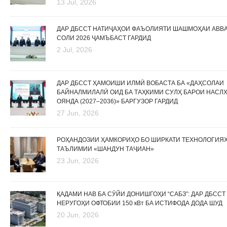
13 Jul, 2026
ДАР ДБССТ НАТИҶАҲОИ ФАЪОЛИЯТИ ШАШМОҲАИ АВВ
СОЛИ 2026 ҶАМЪБАСТ ГАРДИД
2 Jul, 2026
ДАР ДБССТ ҲАМОИШИ ИЛМӢ ВОБАСТА БА «ДАҲСОЛАИ
БАЙНАЛМИЛАЛӢ ОИД БА ТАҲКИМИ СУЛҲ БАРОИ НАСЛ
ОЯНДА (2027–2036)» БАРГУЗОР ГАРДИД
27 Jun, 2026
РОҲАНДОЗИИ ҲАМКОРИҲО БО ШИРКАТИ ТЕХНОЛОГИЯ
ТАЪЛИМИИ «ШАНДУН ТАҶИАН»
23 Jun, 2026
ҚАДАМИ НАВ БА СӮЙИ ДОНИШГОҲИ “САБЗ”: ДАР ДБССТ
НЕРУГОҲИ ОФТОБИИ 150 кВт БА ИСТИФОДА ДОДА ШУД
20 Jun, 2026