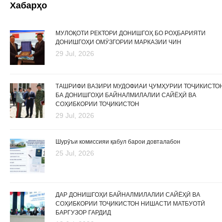
Хабарҳо
МУЛОҚОТИ РЕКТОРИ ДОНИШГОҲ БО РОҲБАРИЯТИ
ДОНИШГОҲИ ОМӮЗГОРИИ МАРКАЗИИ ЧИН
29 Jul, 2026
ТАШРИФИ ВАЗИРИ МУДОФИАИ ҶУМҲУРИИ ТОҶИКИСТО
БА ДОНИШГОҲИ БАЙНАЛМИЛАЛИИ САЙЁҲӢ ВА
СОҲИБКОРИИ ТОҶИКИСТОН
29 Jul, 2026
Шурӯъи комиссияи қабул барои довталабон
25 Jul, 2026
ДАР ДОНИШГОҲИ БАЙНАЛМИЛАЛИИ САЙЁҲӢ ВА
СОҲИБКОРИИ ТОҶИКИСТОН НИШАСТИ МАТБУОТӢ
БАРГУЗОР ГАРДИД