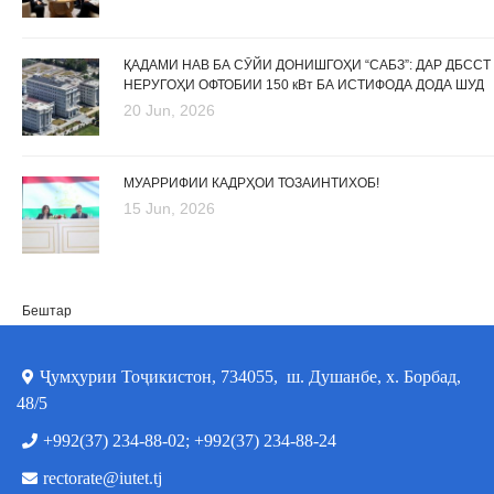
ҚАДАМИ НАВ БА СӮЙИ ДОНИШГОҲИ “САБЗ”: ДАР ДБССТ
НЕРУГОҲИ ОФТОБИИ 150 кВт БА ИСТИФОДА ДОДА ШУД
20 Jun, 2026
МУАРРИФИИ КАДРҲОИ ТОЗАИНТИХОБ!
15 Jun, 2026
Бештар
Ҷумҳурии Тоҷикистон, 734055, ш. Душанбе, х. Борбад,
48/5
+992(37) 234-88-02; +992(37) 234-88-24
rectorate@iutet.tj