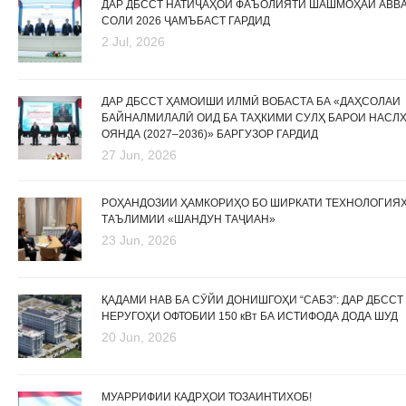
ДАР ДБССТ НАТИҶАҲОИ ФАЪОЛИЯТИ ШАШМОҲАИ АВВ
СОЛИ 2026 ҶАМЪБАСТ ГАРДИД
2 Jul, 2026
ДАР ДБССТ ҲАМОИШИ ИЛМӢ ВОБАСТА БА «ДАҲСОЛАИ
БАЙНАЛМИЛАЛӢ ОИД БА ТАҲКИМИ СУЛҲ БАРОИ НАСЛ
ОЯНДА (2027–2036)» БАРГУЗОР ГАРДИД
27 Jun, 2026
РОҲАНДОЗИИ ҲАМКОРИҲО БО ШИРКАТИ ТЕХНОЛОГИЯ
ТАЪЛИМИИ «ШАНДУН ТАҶИАН»
23 Jun, 2026
ҚАДАМИ НАВ БА СӮЙИ ДОНИШГОҲИ “САБЗ”: ДАР ДБССТ
НЕРУГОҲИ ОФТОБИИ 150 кВт БА ИСТИФОДА ДОДА ШУД
20 Jun, 2026
МУАРРИФИИ КАДРҲОИ ТОЗАИНТИХОБ!