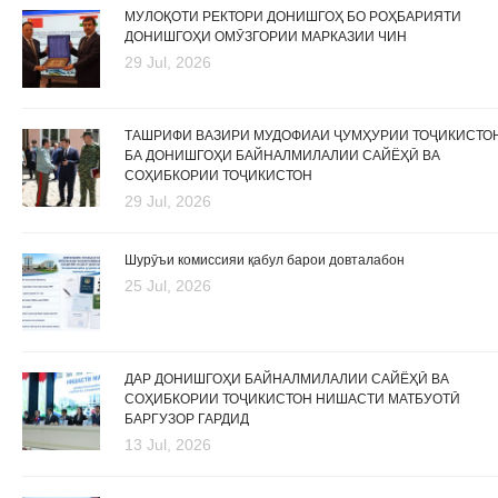
МУЛОҚОТИ РЕКТОРИ ДОНИШГОҲ БО РОҲБАРИЯТИ
ДОНИШГОҲИ ОМӮЗГОРИИ МАРКАЗИИ ЧИН
29 Jul, 2026
ТАШРИФИ ВАЗИРИ МУДОФИАИ ҶУМҲУРИИ ТОҶИКИСТО
БА ДОНИШГОҲИ БАЙНАЛМИЛАЛИИ САЙЁҲӢ ВА
СОҲИБКОРИИ ТОҶИКИСТОН
29 Jul, 2026
Шурӯъи комиссияи қабул барои довталабон
25 Jul, 2026
ДАР ДОНИШГОҲИ БАЙНАЛМИЛАЛИИ САЙЁҲӢ ВА
СОҲИБКОРИИ ТОҶИКИСТОН НИШАСТИ МАТБУОТӢ
БАРГУЗОР ГАРДИД
13 Jul, 2026