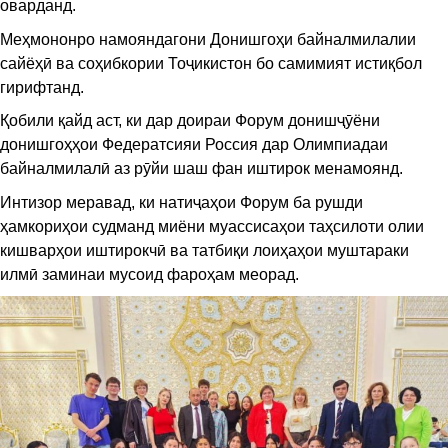
оварданд.
Меҳмононро намояндагони Донишгоҳи байналмилалии
сайёҳӣ ва соҳибкории Тоҷикистон бо самимият истиқбол
гирифтанд.
Қобили қайд аст, ки дар доираи Форум донишҷӯёни
донишгоҳҳои Федератсияи Россия дар Олимпиадаи
байналмилалӣ аз рӯйи шаш фан иштирок менамоянд.
Интизор меравад, ки натиҷаҳои Форум ба рушди
ҳамкориҳои судманд миёни муассисаҳои таҳсилоти олии
кишварҳои иштирокчӣ ва татбиқи лоиҳаҳои муштараки
илмӣ заминаи мусоид фароҳам меорад.