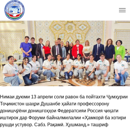
Нимаи дуюми 13 апрели соли равон ба пойтахти Ҷумҳурии
Тоҷикистон шаҳри Душанбе ҳайати профессорону
донишҷӯёни донишгоҳҳои Федератсияи Россия ҷиҳати
иштирок дар Форуми байналмилалии «Ҳамкорӣ ба хотири
рушди устувор. Сабз. Рақамӣ. Ҳушманд.» ташриф