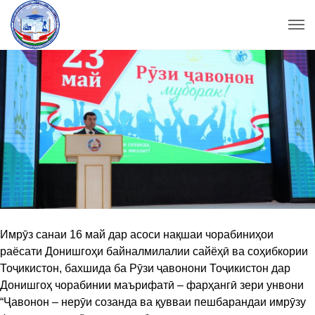
Имрӯз санаи 16 май дар асоси нақшаи чорабиниҳои
раёсати Донишгоҳи байналмилалии сайёҳӣ ва соҳибкории
Тоҷикистон, бахшида ба Рӯзи ҷавонони Тоҷикистон дар
Донишгоҳ чорабинии маърифатӣ – фарҳангӣ зери унвони
“Ҷавонон – нерӯи созанда ва қувваи пешбарандаи имрӯзу