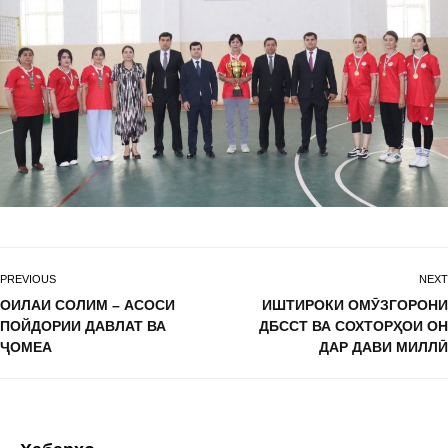
PREVIOUS
NEXT
ОИЛАИ СОЛИМ – АСОСИ
ИШТИРОКИ ОМӮЗГОРОНИ
ПОЙДОРИИ ДАВЛАТ ВА
ДБССТ ВА СОХТОРҲОИ ОН
ҶОМЕА
ДАР ДАВИ МИЛЛӢ