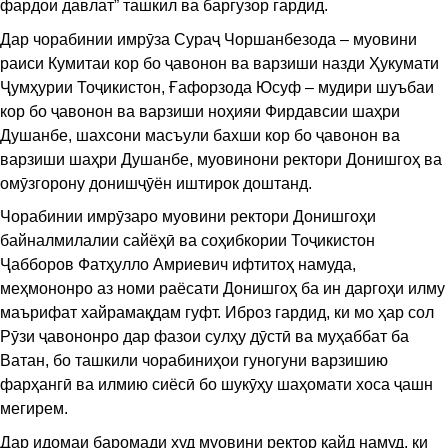
фардои давлат” ташкил ва баргузор гардид.
Дар чорабинии имрӯза Сураҷ Чоршанбезода – муовини
раиси Кумитаи кор бо ҷавонон ва варзиши назди Ҳукумати
Ҷумҳурии Тоҷикистон, Ғафорзода Юсуф – мудири шуъбаи
кор бо ҷавонон ва варзиши ноҳияи Фирдавсии шаҳри
Душанбе, шахсони масъули бахши кор бо ҷавонон ва
варзиши шаҳри Душанбе, муовинони ректори Донишгоҳ ва
омӯзгорону донишҷӯён иштирок доштанд.
Чорабинии имрӯзаро муовини ректори Донишгоҳи
байналмилалии сайёҳӣ ва соҳибкории Тоҷикистон
Ҷабборов Фатҳулло Амриевич ифтитоҳ намуда,
меҳмононро аз номи раёсати Донишгоҳ ба ин даргоҳи илму
маърифат хайрамақдам гуфт. Иброз гардид, ки мо ҳар сол
Рӯзи ҷавононро дар фазои сулҳу дӯстӣ ва муҳаббат ба
Ватан, бо ташкили чорабиниҳои гуногуни варзишию
фарҳангӣ ва илмию сиёсӣ бо шукӯҳу шаҳомати хоса ҷашн
мегирем.
Дар идомаи баромади худ муовини ректор қайд намуд, ки