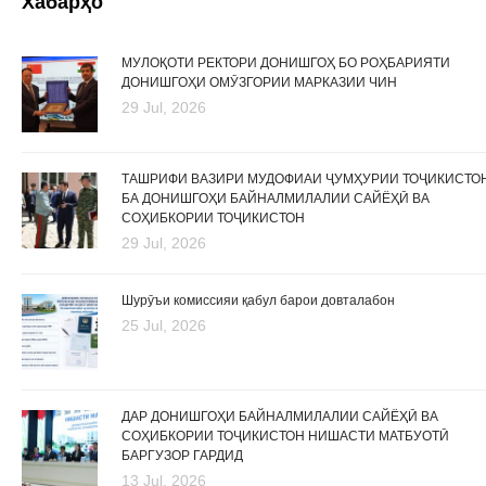
Хабарҳо
МУЛОҚОТИ РЕКТОРИ ДОНИШГОҲ БО РОҲБАРИЯТИ
ДОНИШГОҲИ ОМӮЗГОРИИ МАРКАЗИИ ЧИН
29 Jul, 2026
ТАШРИФИ ВАЗИРИ МУДОФИАИ ҶУМҲУРИИ ТОҶИКИСТО
БА ДОНИШГОҲИ БАЙНАЛМИЛАЛИИ САЙЁҲӢ ВА
СОҲИБКОРИИ ТОҶИКИСТОН
29 Jul, 2026
Шурӯъи комиссияи қабул барои довталабон
25 Jul, 2026
ДАР ДОНИШГОҲИ БАЙНАЛМИЛАЛИИ САЙЁҲӢ ВА
СОҲИБКОРИИ ТОҶИКИСТОН НИШАСТИ МАТБУОТӢ
БАРГУЗОР ГАРДИД
13 Jul, 2026