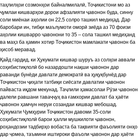
таҳлилҳои созмонҳои байналмилалӣ, Тоҷикистони мо аз
ҷумлаи кишварҳои дорои афзалияти ҷавонон буда, синну
соли миёнаи аҳолии он 22,5 солро ташкил медиҳад. Дар
баробари ин, тибқи маълумоти оморӣ зиёда аз 70 фоизи
аҳолии кишварро ҷавонони то 35 – сола ташкил медиҳанд
ва маҳз ба ҳамин хотир Тоҷикистон мамлакати ҷавонон ба
ҳисоб меравад.
Қайд гардид, ки Ҳукумати кишвар шуруъ аз солҳои аввали
соҳибистиқлолӣ бо назардошти нақши ҷавонон дар
раванди бунёди давлати демократӣ ва ҳуқуқбунёд дар
Тоҷикистон ҷиҳати татбиқи сиёсати давлатии ҷавонон
пайваста иқдом мекунад. Таҷлили ҳамасолаи Рӯзи ҷавонон
далели равшани таваҷҷуҳ ва ғамхории давлат ба ҳаёти
ҷавонон ҳамчун неруи созандаи кишвар мебошад.
Ҳукумати Ҷумҳурии Тоҷикистон давоми 35-соли
соҳибистиқлолӣ барои ҳалли мушкилоти ҷавонон,
роҳандозии тадбирҳо вобаста ба тақвияти фаъолияти онҳо
дар ҷомеа, таъмини иштироки фаъоли ҷавонон дар ҳаёти