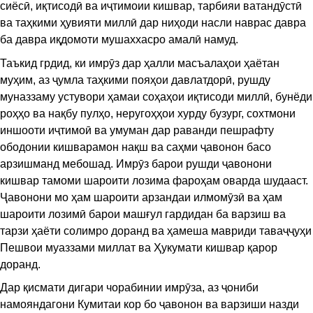
сиёсӣ, иқтисодӣ ва иҷтимоии кишвар, тарбияи ватандӯстӣ
ва таҳкими ҳувияти миллӣ дар ниҳоди насли наврас давра
ба давра иқдомоти мушаххасро амалӣ намуд.
Таъкид грдид, ки имрӯз дар ҳалли масъалаҳои ҳаётан
муҳим, аз ҷумла таҳкими пояҳои давлатдорӣ, рушду
муназзаму устувори ҳамаи соҳаҳои иқтисоди миллӣ, бунёди
роҳҳо ва нақбу пулҳо, неругоҳҳои хурду бузург, сохтмони
иншооти иҷтимоӣ ва умуман дар раванди пешрафту
ободонии кишварамон нақш ва саҳми ҷавонон басо
арзишманд мебошад. Имрӯз барои рушди ҷавонони
кишвар тамоми шароити лозима фароҳам оварда шудааст.
Ҷавонони мо ҳам шароити арзандаи илмомӯзӣ ва ҳам
шароити лозимӣ барои машғул гардидан ба варзиш ва
тарзи ҳаёти солимро доранд ва ҳамеша мавриди таваҷҷуҳи
Пешвои муаззами миллат ва Ҳукумати кишвар қарор
доранд.
Дар қисмати дигари чорабинии имрӯза, аз ҷониби
намояндагони Кумитаи кор бо ҷавонон ва варзиши назди