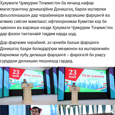
Ҳукумати Ҷумҳурии Тоҷикистон ба якчанд нафар
магистрантону донишҷӯёни Донишгоҳ, барои иштироки
фаъолонаашон дар чорабиниҳои варзишию фарҳангӣ ва
илмию сиёсии мамлакат, ифтихорномаи Кумитаи кор бо
ҷавонон ва варзиши назди Ҳукумати Ҷумҳурии Тоҷикистон
дар фазои тантанавӣ тақдим карда шуд.
Дар фарҷоми чорабинӣ, аз ҷониби бахши фарҳанги
Донишгоҳ баҳри болидарӯҳии меҳмонон ва иштирокчиён
барномаи хубу дилкаши фарҳангӣ – фароғатӣ бо рақсу
сурудҳои дилнишин пешниҳод гардид.