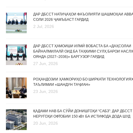
ДАР ДБССТ НАТИҶАҲОИ ФАЪОЛИЯТИ ШАШМОҲАИ АВВ
СОЛИ 2026 ҶАМЪБАСТ ГАРДИД
2 Jul, 2026
ДАР ДБССТ ҲАМОИШИ ИЛМӢ ВОБАСТА БА «ДАҲСОЛАИ
БАЙНАЛМИЛАЛӢ ОИД БА ТАҲКИМИ СУЛҲ БАРОИ НАСЛ
ОЯНДА (2027–2036)» БАРГУЗОР ГАРДИД
27 Jun, 2026
РОҲАНДОЗИИ ҲАМКОРИҲО БО ШИРКАТИ ТЕХНОЛОГИЯ
ТАЪЛИМИИ «ШАНДУН ТАҶИАН»
23 Jun, 2026
ҚАДАМИ НАВ БА СӮЙИ ДОНИШГОҲИ “САБЗ”: ДАР ДБССТ
НЕРУГОҲИ ОФТОБИИ 150 кВт БА ИСТИФОДА ДОДА ШУД
20 Jun, 2026