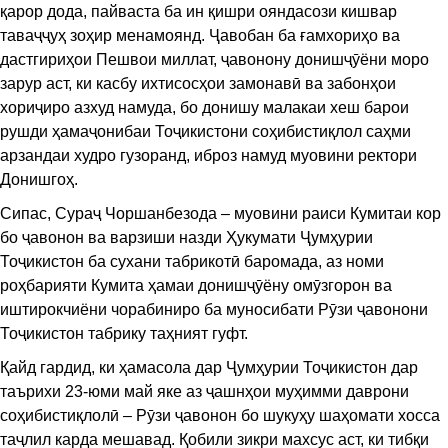
қарор дода, пайваста ба ин қишри ояндасози кишвар
таваҷҷуҳ зоҳир менамоянд. Ҷавобан ба ғамхориҳо ва
дастгириҳои Пешвои миллат, ҷавонону донишҷӯёни моро
зарур аст, ки касбу ихтисосҳои замонавӣ ва забонҳои
хориҷиро азхуд намуда, бо донишу малакаи хеш барои
рушди ҳамаҷонибаи Тоҷикистони соҳибистиқлол саҳми
арзандаи худро гузоранд, иброз намуд муовини ректори
Донишгоҳ.
Сипас, Сураҷ Чоршанбезода – муовини раиси Кумитаи кор
бо ҷавонон ва варзиши назди Ҳукумати Ҷумҳурии
Тоҷикистон ба сухани табрикотӣ баромада, аз номи
роҳбарияти Кумита ҳамаи донишҷӯёну омӯзгорон ва
иштирокчиёни чорабиниро ба муносибати Рӯзи ҷавонони
Тоҷикистон табрику таҳният гуфт.
Қайд гардид, ки ҳамасола дар Ҷумҳурии Тоҷикистон дар
таърихи 23-юми май яке аз ҷашнҳои муҳимми даврони
соҳибистиқлолӣ – Рӯзи ҷавонон бо шукуҳу шаҳомати хосса
таҷлил карда мешавад. Қобили зикри махсус аст, ки тибқи