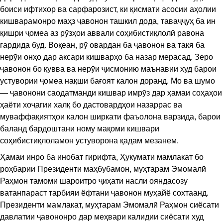
боиси ифтихор ва сарфарозист, ки қисмати асосии аҳолии
кишварамонро маҳз ҷавонон ташкил дода, таваҷҷуҳ ба ин
қишри ҷомеа аз рӯзҳои аввали соҳибистиқлолӣ равона
гардида буд. Воқеан, рӯ овардан ба ҷавонон ва такя ба
нерӯи онҳо дар аксари кишварҳо ба назар мерасад. Зеро
ҷавонон бо қувва ва нерӯи ҷисмонию маънавии худ барои
устувории ҷомеа нақши бағоят калон доранд. Мо ва шумо
— ҷавонони саодатманди кишвар имрӯз дар ҳамаи соҳаҳои
ҳаёти хоҷагии халқ бо дастовардҳои назаррас ва
муваффақиятҳои калон ширкати фаъолона варзида, барои
баланд бардоштани ному мақоми кишвари
соҳибистиқлоламон устуворона қадам мезанем.
Ҳамаи инро ба инобат гирифта, Ҳукумати мамлакат бо
роҳбарии Президенти маҳбубамон, муҳтарам Эмомалӣ
Раҳмон тамоми шароитро ҷиҳати насли ояндасозу
ватанпараст тарбияи ёфтани ҷавонон муҳайё сохтаанд.
Президенти мамлакат, муҳтарам Эмомалӣ Раҳмон сиёсати
давлатии ҷавононро дар меҳвари калидии сиёсати худ